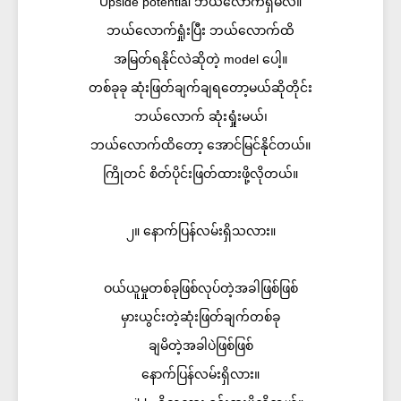
Upside potential ဘယ်လောက်ရှိမလဲ။
ဘယ်လောက်ရှုံးပြီး ဘယ်လောက်ထိ
အမြတ်ရနိုင်လဲဆိုတဲ့ model ပေါ့။
တစ်ခုခု ဆုံးဖြတ်ချက်ချရတော့မယ်ဆိုတိုင်း
ဘယ်လောက် ဆုံးရှုံးမယ်၊
ဘယ်လောက်ထိတော့ အောင်မြင်နိုင်တယ်။
ကြိုတင် စိတ်ပိုင်းဖြတ်ထားဖို့လိုတယ်။
၂။ နောက်ပြန်လမ်းရှိသလား။
ဝယ်ယူမှုတစ်ခုဖြစ်လုပ်တဲ့အခါဖြစ်ဖြစ်
မှားယွင်းတဲ့ဆုံးဖြတ်ချက်တစ်ခု
ချမိတဲ့အခါပဲဖြစ်ဖြစ်
နောက်ပြန်လမ်းရှိလား။