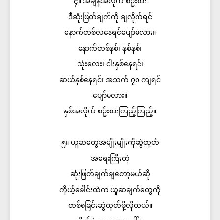
၄။ အချိန်အလိုက် စဥ်းစား
ဒီဆုံးဖြတ်ချက်ကို ချလိုက်ရင်
နောက်တစ်လနေရင်ပျော်မလား။
နောက်တစ်နှစ်၊ နှစ်နှစ်၊
သုံးလေး၊ ငါးနှစ်နေရင်၊
ဆယ်နှစ်နေရင်၊ အသက် ၇၀ ကျရင်
ပျော်မလား။
နှစ်အလိုက် စဥ်းစားကြည့်ကြည့်။
၅။ ယူဆတွေအမျိုးမျိုးကိုဆွဲထုတ်
အရေးကြီးတဲ့
ဆုံးဖြတ်ချက်ချတော့မယ်ဆို
ကိုယ့်ခေါင်းထဲက ယူဆချက်တွေကို
တစ်စခြင်းဆွဲထုတ်ဖို့လိုတယ်။