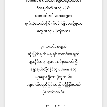
reversible ရှိသလား စဥ်းစားဖို့လိုတယ်။
ဒီအချက်ကို အသုံးပြုပြီး
မားကတ်တင်သမားတွေက
ရက်သုံးဆယ်မကြိုက်ရင် ပြန်ပေးလို့ရတာ
တွေ အသုံးပြုကြတယ်။
၃။ သတင်းအချက်
ဆုံးဖြတ်ချက် မချရင် သတင်းအချက်
များနိုင်သမျှ များအောင်စုဆောင်းပြီး
ရွေးချယ်လို့ရနိုင်တဲ့ options တွေ
များများ ရှိထားဖို့လိုတယ်။
ရွေးချယ်စရာရှိခြင်းသည် မရှိခြင်းထက်
ပိုကောင်းတယ်။