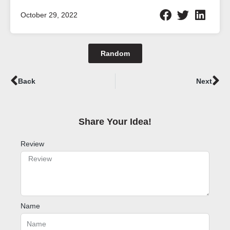
October 29, 2022
Random
Prev
Ne
Back
Next
Share Your Idea!​
Review
Name