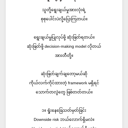
သူတို့ရွေးချယ်မှုအားလုံးရဲ့
စုစုပေါင်းပဲလို့ပြောကြတယ်။
ရွေးချယ်မှုပြုလုပ်ဖို့ ဆုံးဖြတ်ရတယ်။
ဆုံးဖြတ်ဖို့ decision-making model လိုတယ်
အားတီတို့။
ဆုံးဖြတ်ချက်ချတော့မယ်ဆို
ကိုယ်လက်ကိုင်ထားတဲ့ framework မရှိရင်
သောက်တလွဲတွေ ဖြစ်တတ်တယ်။
၁။ ရှုံးနေခြေသတ်မှတ်ခြင်း
Downside risk ဘယ်လောက်ရှိမလဲ။