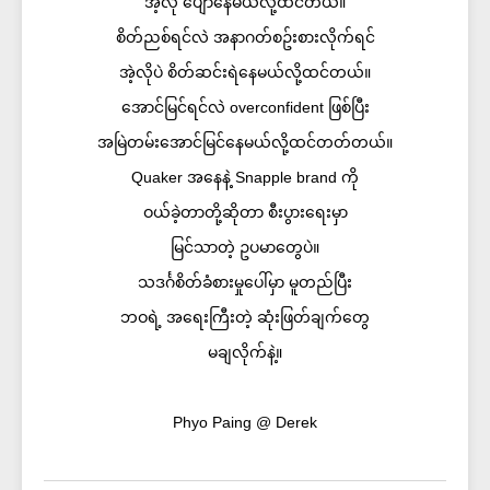
အဲ့လို ပျော်နေမယ်လို့ထင်တယ်။
စိတ်ညစ်ရင်လဲ အနာဂတ်စဥ်းစားလိုက်ရင်
အဲ့လိုပဲ စိတ်ဆင်းရဲနေမယ်လို့ထင်တယ်။
အောင်မြင်ရင်လဲ overconfident ဖြစ်ပြီး
အမြဲတမ်းအောင်မြင်နေမယ်လို့ထင်တတ်တယ်။
Quaker အနေနဲ့ Snapple brand ကို
ဝယ်ခဲ့တာတို့ဆိုတာ စီးပွားရေးမှာ
မြင်သာတဲ့ ဥပမာတွေပဲ။
သဒင်္ဂစိတ်ခံစားမှုပေါ်မှာ မူတည်ပြီး
ဘဝရဲ့ အရေးကြီးတဲ့ ဆုံးဖြတ်ချက်တွေ
မချလိုက်နဲ့။
Phyo Paing @ Derek