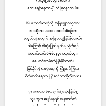
ကိုယ့်ရဲ့အတွေးအခေါ်က
ဘေးချော်နေတာမျိုးလဲ ဖြစ်နိုင်တယ်။
၆။ သောက်တလွဲကို အမြဲမျှော်လင့်ထား
ဘဝဆိုတာ မအေးအေးဝင်းစီစဥ်တာ
မဟုတ်တဲ့အတွက် အမြဲ တလွဲဖြစ်နိုင်တယ်။
ဒါကြောင့် ငါဆုံးဖြတ်ချက်ချလိုက်ရင်
ဖရောင်းလမ်းပဲဖြစ်နေမှာ မဟုတ်ဘူး။
ခယောင်းလမ်းလဲဖြစ်နိုင်တယ်။
ဖြစ်နိုင်တဲ့ တလွဲတွေကို ကြိုတင်ကြံဆ
စိတ်ဓာတ်ရေးရာ ပြင်ဆင်ထားဖို့လိုတယ်။
၇။ ခဏတာ ခံစားချက်နဲ့ မဆုံးဖြတ်နဲ့
လူတွေက ပျော်နေရင် အနာဂတ်လဲ