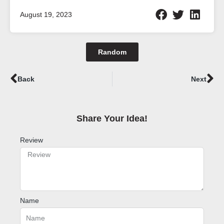
August 19, 2023
Random
Prev
Ne
Back
Next
Share Your Idea!​
Review
Name