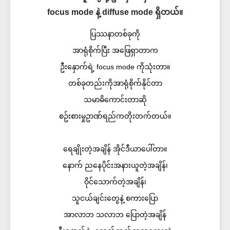
focus mode နဲ့ diffuse mode ရှိတယ်။
ပြဿနာတစ်ခုကို
အာရုံစိုက်ပြီး အဖြေရှာတာက
ဦးနှောက်ရဲ့ focus mode ကိုသုံးတာ။
တစ်ခုတည်းကိုအာရုံစိုက်နိုင်တာ
သမာဓိကောင်းတာဆို
စဥ်းစားမှုဥာဏ်ရည်ကတိုးတက်တယ်။
ရေချိုးတဲ့အချိန် အိုင်ဒီယာပေါ်တာ။
နောက် ညနေပိုင်းအနားယူတဲ့အချိန်၊
ဝိုင်သောက်တဲ့အချိန်၊
သူငယ်ချင်းတွေနဲ့ စကားပြော
အာလာဘ သလာဘ ပြောတဲ့အချိန်