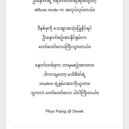
ဦးနှောက်ရဲ့ ရောက်တတ်ရာရာတွေးတဲ့
diffuse mode က အလုပ်လုပ်တယ်။
ဒီနှစ်ခုကို သေချာအသုံးပြုနိုင်ရင်
ဦးနှောက်စဥ်းစားနိုင်စွမ်းက
တော်တော်လေးကြီးသွားတယ်။
နောက်တစ်ခုက ဘာမှမစဥ်းစားတာ။
ဒါကကျတော့ မသိစိတ်ရဲ့
intuition ရဲ့စွမ်းအားကိုယူတာ။
သူကလဲ တော်တော်လေး ပါဝါကြီးတယ်။
Phyo Paing @ Derek