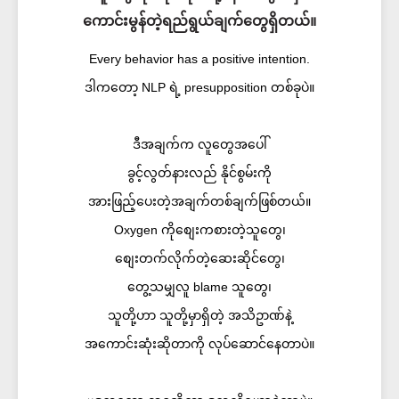
ကောင်းမွန်တဲ့ရည်ရွယ်ချက်တွေရှိတယ်။
Every behavior has a positive intention.
ဒါကတော့ NLP ရဲ့ presupposition တစ်ခုပဲ။
ဒီအချက်က လူတွေအပေါ်
ခွင့်လွတ်နားလည် နိုင်စွမ်းကို
အားဖြည့်ပေးတဲ့အချက်တစ်ချက်ဖြစ်တယ်။
Oxygen ကိုစျေးကစားတဲ့သူတွေ၊
စျေးတက်လိုက်တဲ့ဆေးဆိုင်တွေ၊
တွေ့သမျှလူ blame သူတွေ၊
သူတို့ဟာ သူတို့မှာရှိတဲ့ အသိဥာဏ်နဲ့
အကောင်းဆုံးဆိုတာကို လုပ်ဆောင်နေတာပဲ။