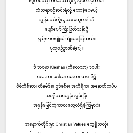
ဗုဒ္ဓကတော့ ဘဝဆိုတာ ဒုက္ခလို့ဟောခဲ့တာပဲ။
သံသရာဝဠ်ဆင်းရဲလို့ ဟောခဲ့ပေမယ့်
ကျွန်တော်တို့လူသားတွေကဒါကို
ပျော်ပျော်ကြီးဖြတ်သန်းဖို့
နည်းလမ်းမျိုးစုံကြိုးစားကြတယ်။
ပုထုဇဉ်ဥာဏ်နဲ့ပေါ့။
ဒီ ဘဝမှာ Kleshas (ကိလေသာ) ၁၀ပါး
လောဘ၊ ဒေါသ၊ မောဟ၊ မာန၊ ဒိဋ္ဌိ
ဝိစိကိစ်ဆာ၊ ထိနမိဒ်ဓ၊ ဥဒ်ဓစ်စ၊ အဟိရိက၊ အနောတ်တပ်ပ
အစရှိတာတွေဖုံးလွမ်းပြီး
အမှန်မမြင်တဲ့ကာလတွေလဲရှိခဲ့ကြမှာပဲ။
အနောက်တိုင်းမှာ Christian Values တွေရှိသလို၊