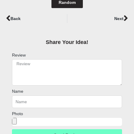
Random
Prev
Ne
Back
Next
Share Your Idea!​
Review
Name
Photo