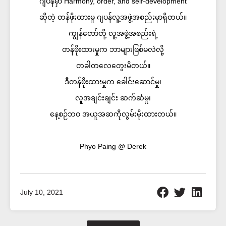
ဂျပန်မှာ Harmony, order, and self-development
ဆိုတဲ့ တန်ဖိုးထားမှု ဂျပန်လူ့အဖွဲ့အစည်းမှာရှိတယ်။
ကျွန်တော်တို့ လူ့အဖွဲ့အစည်းရဲ့
တန်ဖိုးထားမှုက ဘာများဖြစ်မလဲလို့
တခါတလေတွေးမိတယ်။
ဒီတန်ဖိုးထားမှုက ခေါင်းဆောင်မှု၊
လူအချင်းချင်း ဆက်ဆံမှု၊
နေ့စဉ်ဘဝ အယူအဆကိုလွမ်းမိုးထားတယ်။
Phyo Paing @ Derek
July 10, 2021