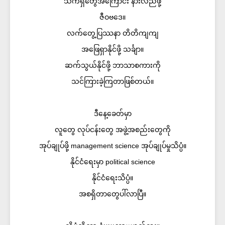
သက်ရှိတွေအကြောင်း နားလည်ဖို့
ဇီဝဗဒေ။
လက်တွေ့ပြဿနာ တိတိကျကျ
အဖြေရှာနိုင်ဖို့ သင်္ချာ။
ဆက်သွယ်နိုင်ဖို့ ဘာသာစကားကို
သင်ကြားခဲ့ကြတာဖြစ်တယ်။
ဒီနေ့ခေတ်မှာ
လူတွေ လုပ်ငန်းတွေ အဖွဲ့အစည်းတွေကို
အုပ်ချုပ်ဖို့ management science အုပ်ချုပ်မှုသိပ္ပံ။
နိုင်ငံရေးမှာ political science
နိုင်ငံရေးသိပ္ပံ။
အစရှိတာတွေပါ်လာပြီ။