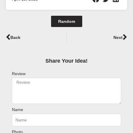
Random
Prev
Ne
Back
Next
Share Your Idea!​
Review
Name
Photo