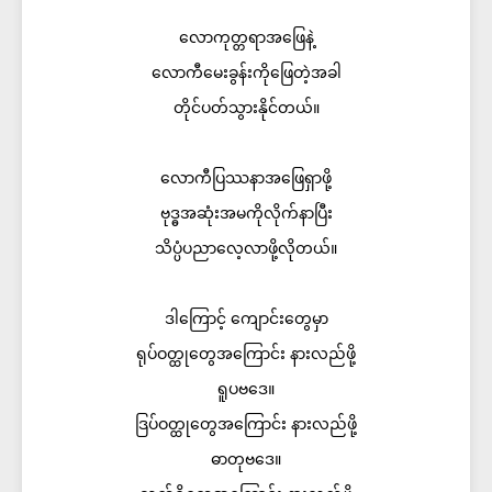
လောကုတ္တရာအဖြေနဲ့
လောကီမေးခွန်းကိုဖြေတဲ့အခါ
တိုင်ပတ်သွားနိုင်တယ်။
လောကီပြဿနာအဖြေရှာဖို့
ဗုဒ္ဓအဆုံးအမကိုလိုက်နာပြီး
သိပ္ပံပညာလေ့လာဖို့လိုတယ်။
ဒါကြောင့် ကျောင်းတွေမှာ
ရုပ်ဝတ္ထုတွေအကြောင်း နားလည်ဖို့
ရူပဗဒေ။
ဒြပ်ဝတ္ထုတွေအကြောင်း နားလည်ဖို့
ဓာတုဗဒေ။