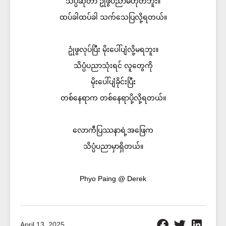
သိပ္ပံဆိုတာ ဥုံဖွပညာမဟုတ်ဘူး။
ထပ်ခါထပ်ခါ သက်သေပြလို့ရတယ်။
ဥုံဖွလုပ်ပြီး မိုးပေါ်ပျံလို့မရဘူး။
သိပ္ပံပညာသုံးရင် လူတွေကို
မိုးပေါ်ပျံခိုင်းပြီး
တစ်နေရာက တစ်နေရာပို့လို့ရတယ်။
လောကီပြဿနာရဲ့အဖြေက
သိပ္ပံပညာမှာရှိတယ်။
Phyo Paing @ Derek
April 13, 2025