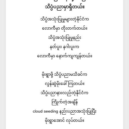
သိပ္ပံပညာမှာရှိတယ်။
သိပ္ပံအသုံးပြုမှုများတဲ့နိုင်ငံက
လောကီမှာ တိုးတက်တယ်။
သိပ္ပံအသုံးပြုမှုနည်း
နတ်ပူး၊ နဂါးပူးက
လောကီမှာ နောက်ကျကျန်တယ်။
မိုးရွာဖို့ သိပ္ပံပညာမသိခင်က
လွန်ဆွဲမိုးခေါ်ကြတယ်။
သိပ္ပံပညာနားလည်တဲ့နိုင်ငံက
ကြိုက်တဲ့အချိန်
cloud seeding နည်းပညာအသုံးပြုပြီး
မိုးရွာအောင် လုပ်တယ်။