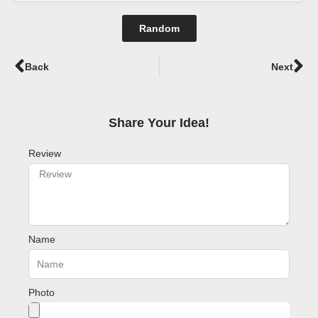
Random
Prev
Ne
Back
Next
Share Your Idea!​
Review
Name
Photo