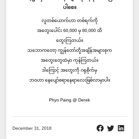
ပါစေ။
လူတစ်ယောက်ဟာ တစ်ရက်ကို
အတွေးပေါင်း 60,000 မှ 80,000 ထိ
တွေးကြတယ်။
သဘောကတော့ ကျွန်တော်တို့အချိန်အများစုက
အတွေးတွေထဲမှာ ကုန်ကြတယ်။
ဒါကြောင့် အတွေးကို ဂရုစိုက်မှ
ဘဝဟာ နေပျော်စရာနေရာလေးဖြစ်လာမှာပါ။
Phyo Paing @ Derek
December 31, 2018