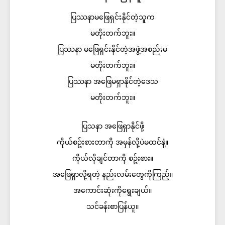
ပြဿနာမဖြေရှင်းနိုင်တဲ့သူက
မတိုးတက်ဘူး။
ပြဿနာ မဖြေရှင်းနိုင်တဲ့အဖွဲ့အစည်းမ
မတိုးတက်ဘူး။
ပြဿနာ အဖြေမရှာနိုင်တဲ့ဒေသ
မတိုးတက်ဘူး။
ပြသနာ အဖြေရှာနိုင်ဖို့
ကိုယ်စဥ်းစားတာကို အမှန်လို့ပဲမထင်နဲ့။
ကိုယ်လိုချင်တာကို စဥ်းစား။
အဖြေရှာလို့ရတဲ့ နည်းလမ်းတွေကိုကြည့်။
အကောင်းဆုံးကိုရွေးချယ်။
သင်ခန်းစာပြန်ယူ။