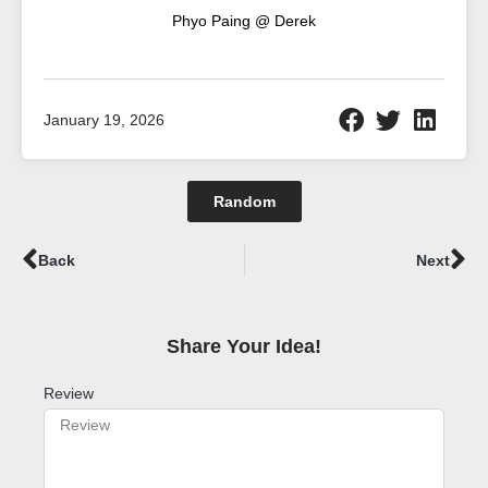
Phyo Paing @ Derek
January 19, 2026
Random
Prev
Ne
Back
Next
Share Your Idea!​
Review