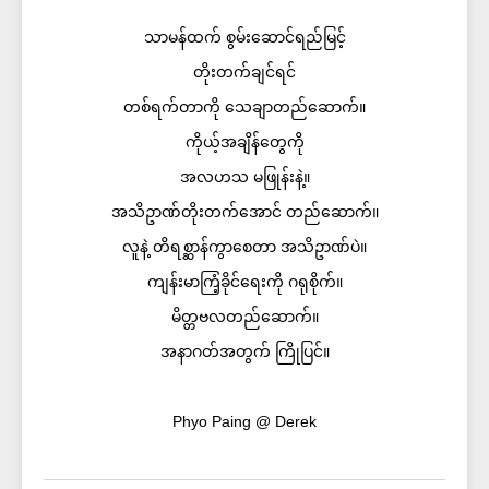
သာမန်ထက် စွမ်းဆောင်ရည်မြင့်
တိုးတက်ချင်ရင်
တစ်ရက်တာကို သေချာတည်ဆောက်။
ကိုယ့်အချိန်တွေကို
အလဟသ မဖြုန်းနဲ့။
အသိဥာဏ်တိုးတက်အောင် တည်ဆောက်။
လူနဲ့ တိရစ္ဆာန်ကွာစေတာ အသိဥာဏ်ပဲ။
ကျန်းမာကြံ့ခိုင်ရေးကို ဂရုစိုက်။
မိတ္တဗလတည်ဆောက်။
အနာဂတ်အတွက် ကြိုပြင်။
Phyo Paing @ Derek