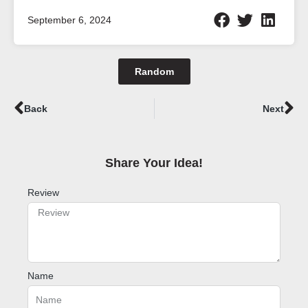
September 6, 2024
Random
Prev
Ne
Back
Next
Share Your Idea!​
Review
Name