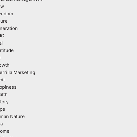
ow
eedom
ture
neration
MC
al
atitude
t
owth
errilla Marketing
bit
ppiness
alth
tory
pe
man Nature
ea
come