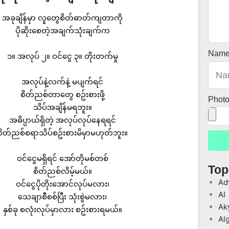
အခုချိန်မှာ လူတွေစိတ်ဓာတ်ကျတာကို
ပိုဆိုးစေတဲ့အချက်သုံးချက်က
Nam
၁။ အလုပ် ၂။ ဝင်ငွေ ၃။ တိုးတက်မှု
အလုပ်နဲ့လက်နဲ့ မပျက်ရင်
စိတ်ညစ်တာတွေ စဥ်းစားဖို့
Phot
သိပ်အချိန်မရဘူး။
အဓိပ္ပာယ်ရှိတဲ့ အလုပ်လုပ်နေရရင်
စိတ်ညစ်စရာသိပ်စဥ်းစားမိမှာမဟုတ်ဘူး။
ဝင်ငွေမရှိရင် အော်တိုမစ်တစ်
Top
စိတ်ညစ်လိမ့်မယ်။
Ad
ဝင်ငွေပိုတိုးအောင်လုပ်မလား၊
AI
သေချာစီစစ်ပြီး သုံးစွဲမလား၊
Ak
နှစ်ခု စလုံးလုပ်မှာလား စဥ်းစားရမယ်။
Al