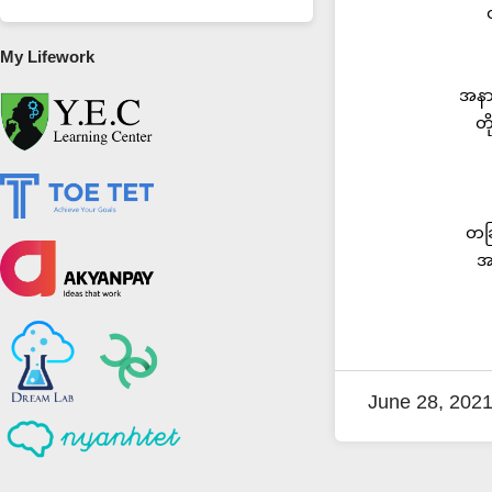
My Lifework
အနာ
တိ
တခြ
အခ
June 28, 202