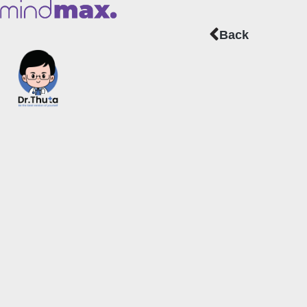
Prev
Back