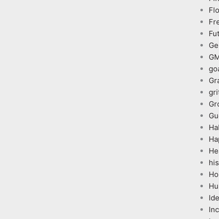
Fl
Fr
Fu
Ge
G
go
Gr
gri
Gr
Gu
Ha
Ha
He
his
Ho
Hu
Id
In