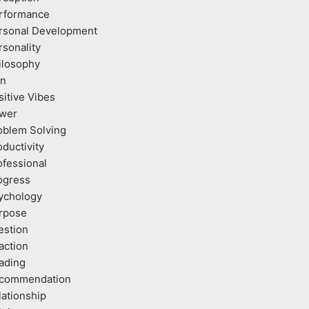
rformance
rsonal Development
rsonality
ilosophy
an
sitive Vibes
wer
oblem Solving
oductivity
ofessional
ogress
ychology
rpose
estion
action
ading
commendation
lationship