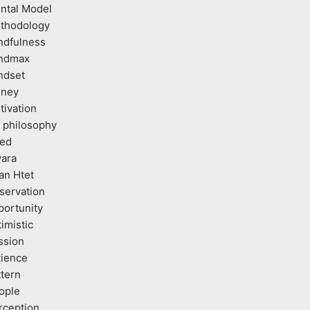
ntal Model
thodology
ndfulness
ndmax
ndset
ney
tivation
 philosophy
ed
vara
an Htet
servation
portunity
imistic
ssion
tience
ttern
ople
rception