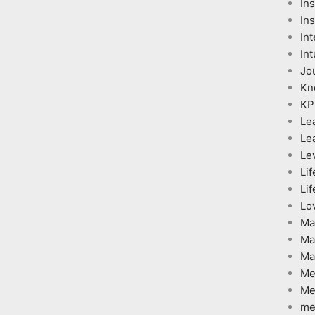
In
Ins
Int
Int
Jo
Kn
KP
Le
Le
Le
Lif
Lif
Lo
Ma
Ma
Ma
Me
Me
me