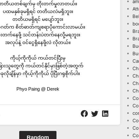
am
တတိယတစ်ချက်မှ တိုးတက်မှုလာတယ်။
At
ပထမနှစ်ခုမရှိရင် တတိယလဲမရှိဘူး။
Be
တတိယမရှိရင် မပျော်ဘူး။
bo
ဂတ်က စိတ်ဓာတ်ကျစရာပိုကောင်းလာမယ်။
Br
ုးတက်နေဖို့ သင်တန်းပဲတက်နေလို့မရဘူး။
Br
အလုပ်နဲ့ ဝင်ငွေရှိနေဖို့လဲ လိုတယ်။
Bu
Bu
ကိုယ့်ကိုကိုယ် ကယ်တင်ပြီးမှ
Ca
ားသူတွေကို ကယ်တင်နိုင်မှာဖြစ်တဲ့အတွက်
Ch
ုလိုချိန်မှာ ကိုယ့်ကိုကိုယ် ပိုပြီးဂရုစိုက်ပါ။
Ch
Ch
Phyo Paing @ Derek
Ch
Co
Co
co
1
Co
Co
Co
Random