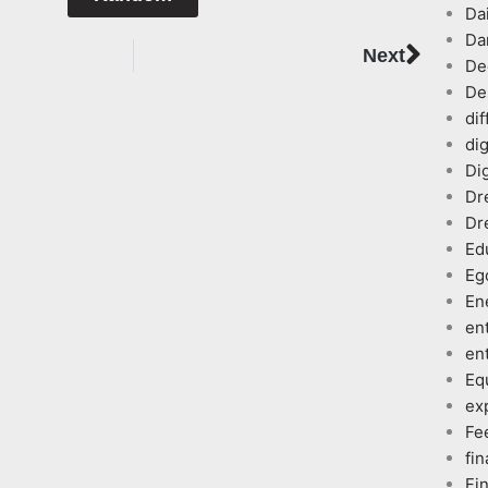
Dai
Da
Next
Next
De
De
dif
dig
Dig
Dr
Dr
Ed
Eg
En
en
en
Eq
ex
Fe
fin
Fi