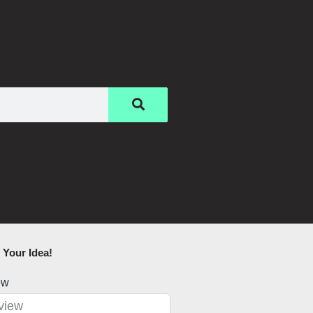
Your Idea!​
ew