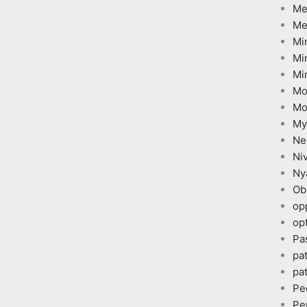
Me
Me
Mi
Mi
Mi
Mo
Mo
My
Ne
Ni
Ny
Ob
op
opt
Pa
pa
pa
Pe
Pe