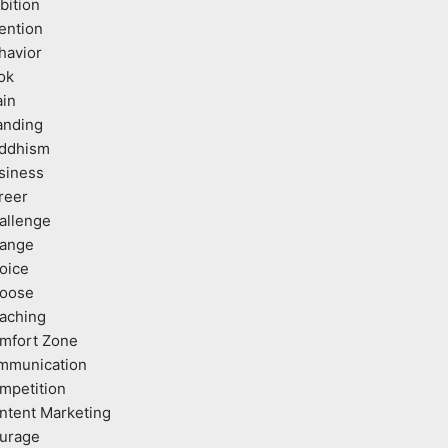
bition
tention
havior
ok
ain
anding
ddhism
siness
reer
allenge
ange
oice
oose
aching
mfort Zone
mmunication
mpetition
ntent Marketing
urage