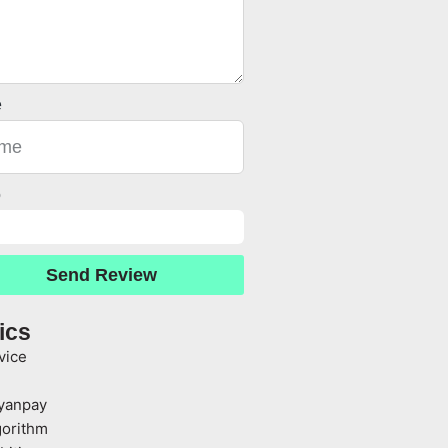
e
o
Send Review
ics
vice
yanpay
gorithm