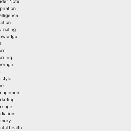
sider Note
piration
elligence
uition
urnaling
owledge
I
arn
arning
verage
e
estyle
ve
nagement
rketing
rriage
diation
mory
ntal health