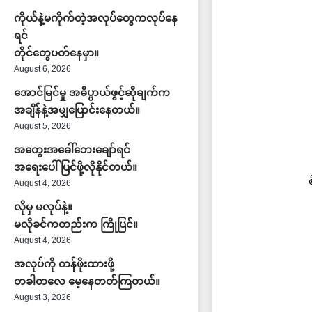
ကိုယ်နဲ့မကိုက်တဲ့အလုပ်တွေကလုပ်နေ
ရင်
တိုင်တွေပတ်နေမှာ။
August 6, 2026
အောင်မြင်မှု အဓိပ္ပာယ်ဖွင့်ဆိုချက်က
အချိန်နဲ့အမျှပြောင်းနေတယ်။
August 5, 2026
အတွေးအခေါ်ဘေးချော်ရင်
အရေးပေါ်ပြင်ဖို့လိုနိုင်တယ်။
August 4, 2026
လိုမှ မလုပ်နဲ့။
မလိုခင်ကတည်းက ကြိုပြင်။
August 4, 2026
အလုပ်ကို တန်ဖိုးထားဖို့
တခါတလေ မေ့နေတတ်ကြတယ်။
August 3, 2026