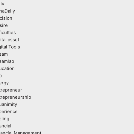
ly
naDaily
cision
sire
ficulties
ital asset
ital Tools
eam
eamlab
ucation
o
ergy
trepreneur
trepreneurship
uanimity
perience
eling
ancial
nancial Management