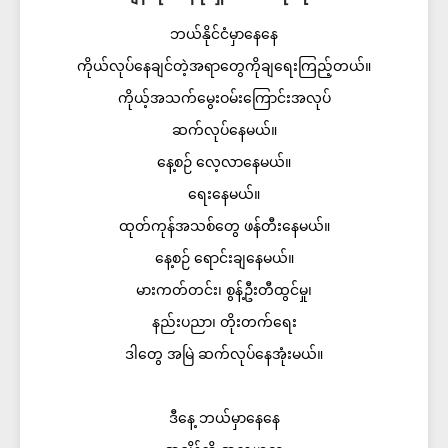
ဘယ်နိုင်ငံမှာနေနေ
ကိုယ်လုပ်နေချင်တဲ့အရာတွေကိုချရေးကြည့်တယ်။
ကိုယ့်အသက်မွေးဝမ်းကြောင်းအလုပ်
ဆက်လုပ်နေမယ်။
နေ့စဉ် လေ့လာနေမယ်။
ရေးနေမယ်။
ထုတ်ကုန်အသစ်တွေ ဖန်တီးနေမယ်။
နေ့စဉ် ရောင်းချနေမယ်။
မားကတ်တင်း၊ စွန့်ဦးတီထွင်မှု၊
နည်းပညာ၊ တိုးတက်ရေး
ဒါတွေ အမြဲ ဆက်လုပ်နေအုံးမယ်။
ဒီနေ့ ဘယ်မှာနေနေ