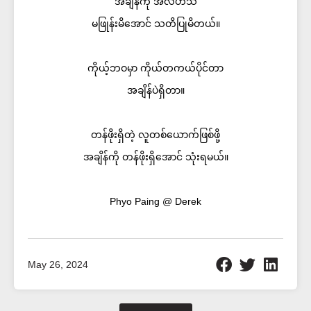
အချိန်ကို အလဟသ
မဖြုန်းမိအောင် သတိပြုမိတယ်။
ကိုယ့်ဘဝမှာ ကိုယ်တကယ်ပိုင်တာ
အချိန်ပဲရှိတာ။
တန်ဖိုးရှိတဲ့ လူတစ်ယောက်ဖြစ်ဖို့
အချိန်ကို တန်ဖိုးရှိအောင် သုံးရမယ်။
Phyo Paing @ Derek
May 26, 2024