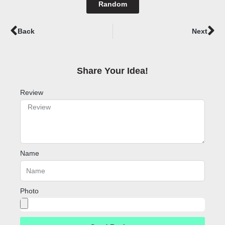
Random
Prev
Ne
Back
Next
Share Your Idea!​
Review
Name
Photo