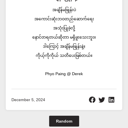
အချိန်မဖြုန်းပဲ
အကောင်းဆုံးဘဝတည်ဆောက်ရေး
အသုံးပြုခဲ့လို့
နောင်တရတယ်ဆိုတာ မရှိဖူးသေးဘူး။
ဒါကြောင့် အချိန်မဖြုန်းနဲ့။
ကိုယ့်ကိုကိုယ် သတိပေးဖြစ်တယ်။
Phyo Paing @ Derek
December 5, 2024
Random