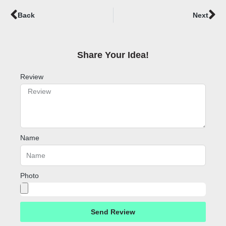
Prev
Ne
Back
Next
Share Your Idea!​
Review
Name
Photo
Send Review