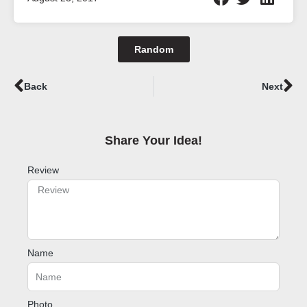
Random
Prev
Ne
Back
Next
Share Your Idea!​
Review
Name
Photo