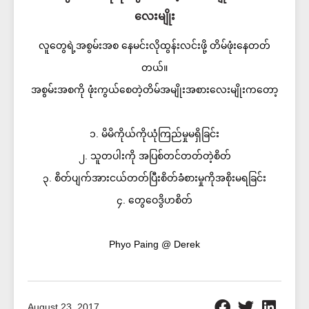
လေးမျိုး
လူတွေရဲ့အစွမ်းအစ နေမင်းလိုထွန်းလင်းဖို့ တိမ်ဖုံးနေတတ်
တယ်။
အစွမ်းအစကို ဖုံးကွယ်စေတဲ့တိမ်အမျိုးအစားလေးမျိုးကတော့
၁. မိမိကိုယ်ကိုယုံကြည်မှုမရှိခြင်း
၂. သူတပါးကို အပြစ်တင်တတ်တဲ့စိတ်
၃. စိတ်ပျက်အားငယ်တတ်ပြီးစိတ်ခံစားမှုကိုအစိုးမရခြင်း
၄. တွေဝေဒွိဟစိတ်
Phyo Paing @ Derek
August 23, 2017