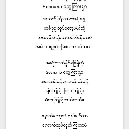
Scenario တွေကြားမှာ
အသက်ကြီးလာတာနဲ့အမျှ
တစ်ခုခု လုပ်တော့မယ်ဆို
ဘယ်လိုအဆုံးသတ်မလဲဆိုတာပဲ
အဓိက စဥ်းစားဖြစ်လာတတ်တယ်။
အဆုံးသတ်နိုင်ခြေရှိတဲ့
Scenario တွေကြားမှာ
အကောင်းဆုံးနဲ့ အဆိုးဆုံးကို
မြင်ကြည့်၊ ကြားကြည့်၊
ခံစားကြည့်တတ်တယ်။
နောက်တော့လဲ လုပ်ချင်တာ
ကောက်လုပ်လိုက်ကြတာပဲ