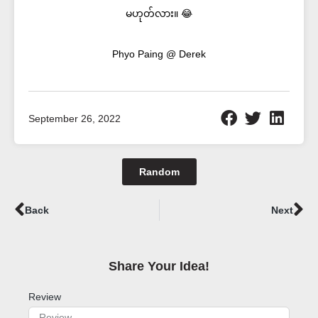
မဟုတ်လား။ 😂
Phyo Paing @ Derek
September 26, 2022
Random
Prev
Ne
Back
Next
Share Your Idea!​
Review