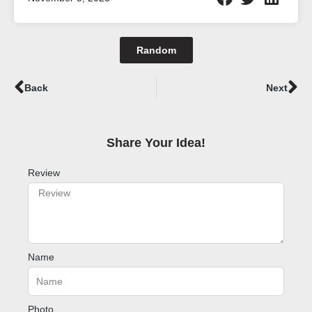
Random
Prev
Ne
Back
Next
Share Your Idea!​
Review
Name
Photo