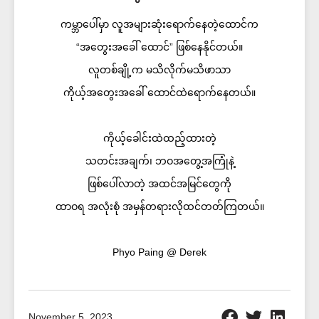
ကမ္ဘာပေါ်မှာ လူအများဆုံးရောက်နေတဲ့ထောင်က
“အတွေးအခေါ် ထောင်” ဖြစ်နေနိုင်တယ်။
လူတစ်ချို့က မသိလိုက်မသိဖာသာ
ကိုယ့်အတွေးအခေါ် ထောင်ထဲရောက်နေတယ်။
ကိုယ့်ခေါင်းထဲထည့်ထားတဲ့
သတင်းအချက်၊ ဘဝအတွေ့အကြုံနဲ့
ဖြစ်ပေါ်လာတဲ့ အထင်အမြင်တွေကို
ထာဝရ အလုံးစုံ အမှန်တရားလိုထင်တတ်ကြတယ်။
Phyo Paing @ Derek
November 5, 2023