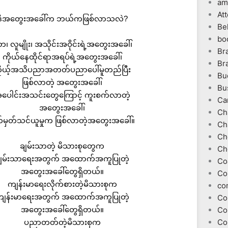
am
At
ဒီအတွေးအခေါ်က ဘယ်ကဖြစ်လာသလဲ?
Be
bo
ဘ၊ လူမျိုး၊ အသိုင်းအဝိုင်းရဲ့အတွေးအခေါ်၊
Br
ကိုယ်နေထိုင်ရာအရပ်ရဲ့အတွေးအခေါ်၊
Br
ိုယ့်အသိပညာအတတ်ပညာပေါ်မူတည်ပြီး
Bu
ဖြစ်လာတဲ့ အတွေးအခေါ်၊
Bu
ပေါင်းအသင်းတွေကြောင့် ကူးစက်လာတဲ့
Ca
အတွေးအခေါ်၊
Ch
်မှတ်သင်ယူမှုက ဖြစ်လာတဲ့အတွေးအခေါ်။
Ch
Ch
ချမ်းသာတဲ့ မိသားစုတွေက
Ch
ျမ်းသာရေးအတွက် အထောက်အကူပြုတဲ့
Co
အတွေးအခေါ်တွေရှိတယ်။
Co
ကျန်းမာရေးလိုက်စားတဲ့မိသားစုက
co
ျန်းမာရေးအတွက် အထောက်အကူပြုတဲ့
Co
အတွေးအခေါ်တွေရှိတယ်။
Co
Co
ပညာတတ်တဲ့မိသားစုက