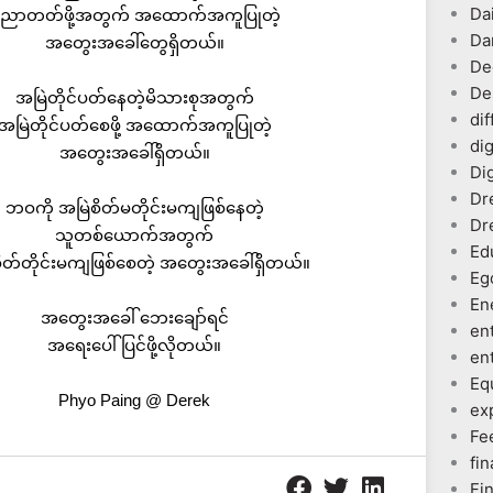
Dai
ညာတတ်ဖို့အတွက် အထောက်အကူပြုတဲ့
Da
အတွေးအခေါ်တွေရှိတယ်။
De
De
အမြဲတိုင်ပတ်နေတဲ့မိသားစုအတွက်
dif
အမြဲတိုင်ပတ်စေဖို့ အထောက်အကူပြုတဲ့
dig
အတွေးအခေါ်ရှိတယ်။
Dig
Dr
ဘဝကို အမြဲစိတ်မတိုင်းမကျဖြစ်နေတဲ့
Dr
သူတစ်ယောက်အတွက်
Ed
ိတ်တိုင်းမကျဖြစ်စေတဲ့ အတွေးအခေါ်ရှိတယ်။
Eg
En
အတွေးအခေါ် ဘေးချော်ရင်
en
အရေးပေါ်ပြင်ဖို့လိုတယ်။
en
Eq
Phyo Paing @ Derek
ex
Fe
fin
Fi