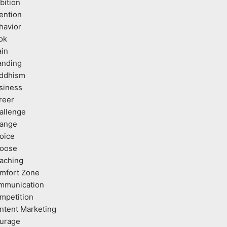
bition
tention
havior
ok
ain
anding
ddhism
siness
reer
allenge
ange
oice
oose
aching
mfort Zone
mmunication
mpetition
ntent Marketing
urage