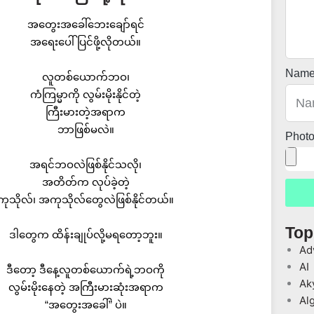
အတွေးအခေါ်ဘေးချော်ရင်
အရေးပေါ်ပြင်ဖို့လိုတယ်။
Nam
လူတစ်ယောက်ဘဝ၊
ကံကြမ္မာကို လွမ်းမိုးနိုင်တဲ့
ကြီးမားတဲ့အရာက
ဘာဖြစ်မလဲ။
Phot
အရင်ဘဝလဲဖြစ်နိုင်သလို၊
အတိတ်က လုပ်ခဲ့တဲ့
ကုသိုလ်၊ အကုသိုလ်တွေလဲဖြစ်နိုင်တယ်။
Top
ဒါတွေက ထိန်းချုပ်လို့မရတော့ဘူး။
Ad
AI
ဒီတော့ ဒီနေ့လူတစ်ယောက်ရဲ့ဘဝကို
Ak
လွမ်းမိုးနေတဲ့ အကြီးမားဆုံးအရာက
Al
“အတွေးအခေါ်” ပဲ။