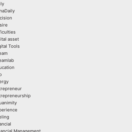
ly
naDaily
cision
sire
ficulties
ital asset
ital Tools
eam
eamlab
ucation
o
ergy
trepreneur
trepreneurship
uanimity
perience
eling
ancial
nancial Management