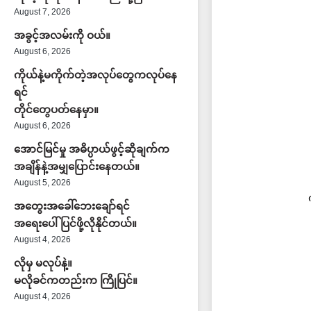
August 7, 2026
အခွင့်အလမ်းကို ဝယ်။
August 6, 2026
ကိုယ်နဲ့မကိုက်တဲ့အလုပ်တွေကလုပ်နေ
ရင်
တိုင်တွေပတ်နေမှာ။
August 6, 2026
အောင်မြင်မှု အဓိပ္ပာယ်ဖွင့်ဆိုချက်က
အချိန်နဲ့အမျှပြောင်းနေတယ်။
August 5, 2026
အတွေးအခေါ်ဘေးချော်ရင်
အရေးပေါ်ပြင်ဖို့လိုနိုင်တယ်။
August 4, 2026
လိုမှ မလုပ်နဲ့။
မလိုခင်ကတည်းက ကြိုပြင်။
August 4, 2026