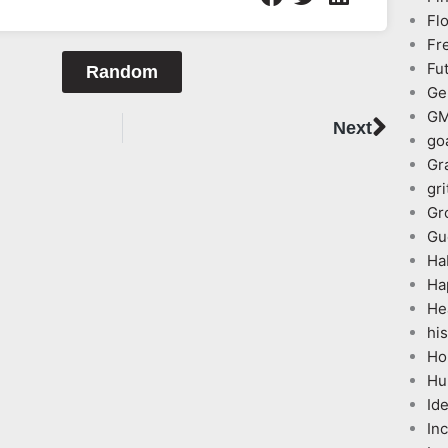
Fl
Fr
Fu
Random
Ge
Next
G
Next
go
Gr
gri
Gr
Gu
Ha
Ha
He
his
Ho
Hu
Id
In