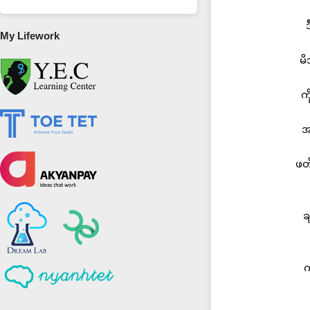
My Lifework
မိ
က
အ
ဖတ
ခ
က