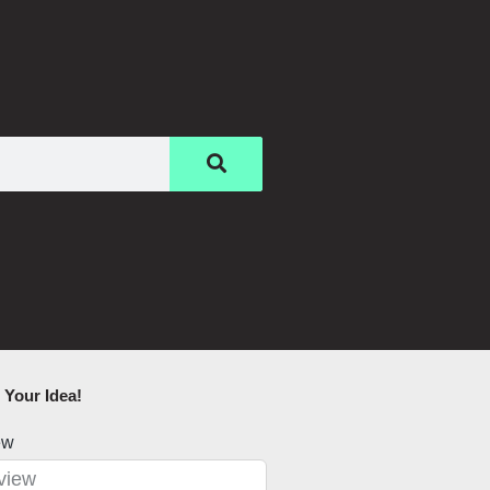
Your Idea!​
ew