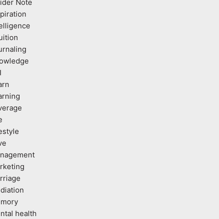
sider Note
piration
elligence
uition
urnaling
owledge
I
arn
arning
verage
e
estyle
ve
nagement
rketing
rriage
diation
mory
ntal health