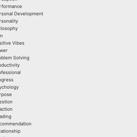
rformance
rsonal Development
rsonality
ilosophy
an
sitive Vibes
wer
oblem Solving
oductivity
ofessional
ogress
ychology
rpose
estion
action
ading
commendation
lationship