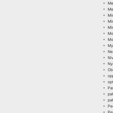
Me
Me
Mi
Mi
Mi
Mo
Mo
My
Ne
Ni
Ny
Ob
op
opt
Pa
pa
pa
Pe
Pe