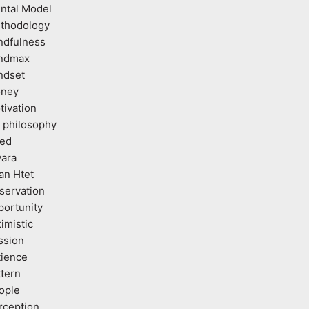
ntal Model
thodology
ndfulness
ndmax
ndset
ney
tivation
 philosophy
ed
vara
an Htet
servation
portunity
imistic
ssion
tience
ttern
ople
rception