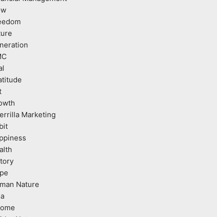
ow
eedom
ture
neration
MC
al
atitude
t
owth
errilla Marketing
bit
ppiness
alth
tory
pe
man Nature
ea
come