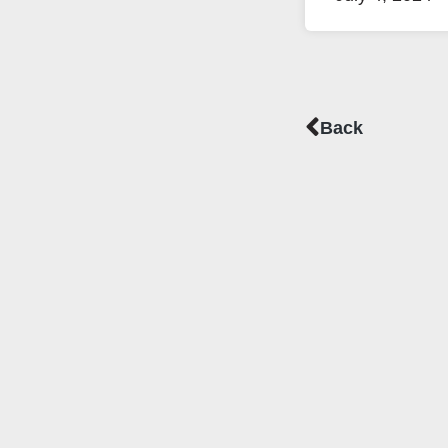
Prev
Back