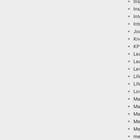
In
Ins
Int
Int
Jo
Kn
KP
Le
Le
Le
Lif
Lif
Lo
Ma
Ma
Ma
Me
Me
me