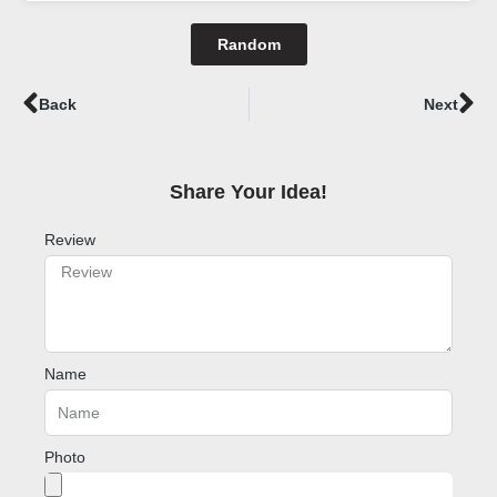
Random
Prev
Ne
Back
Next
Share Your Idea!​
Review
Name
Photo