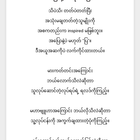
သိပဲသိ၊ တတ်ပဲတတ်ပြီး
အသုံးမချတတ်တဲ့သူမျိုးကို
အစကတည်းက inspired မဖြစ်ဘူး။
အပြောနဲ့ပဲ မဟုတ် “ပြ”။
ဒီအယူအဆကိုပဲ လက်ကိုင်ထားတယ်။
မားကတ်တင်းအကြောင်း
ဘယ်လောက်သိလဲဆိုတာ
သူလုပ်ဆောင်တဲ့လုပ်ရပ်ရဲ့ ရလဒ်ကိုကြည့်။
မဟာဗျူဟာအကြောင်း ဘယ်လိုသိလဲဆိုတာ
သူ့လုပ်ငန်းကို အကွက်ချထားတဲ့ပုံကိုကြည့်။