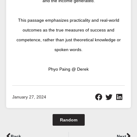
and the income generated.
This passage emphasizes practicality and real-world
outcomes as the true measures of success and
competence, rather than just theoretical knowledge or
spoken words.
Phyo Paing @ Derek
January 27, 2024
Random
Prev
Ne
Back
Next