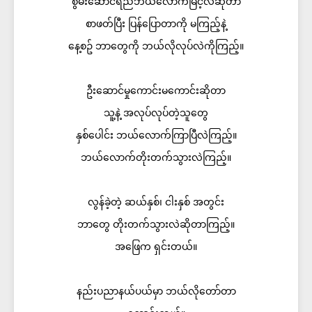
စွမ်းဆောင်ရည်ဘယ်လောက်မြင့်လဲဆိုတာ
စာဖတ်ပြီး ပြန်ပြောတာကို မကြည့်နဲ့
နေ့စဥ် ဘာတွေကို ဘယ်လိုလုပ်လဲကိုကြည့်။
ဦးဆောင်မှုကောင်းမကောင်းဆိုတာ
သူ့နဲ့ အလုပ်လုပ်တဲ့သူတွေ
နှစ်ပေါင်း ဘယ်လောက်ကြာပြီလဲကြည့်။
ဘယ်လောက်တိုးတက်သွားလဲကြည့်။
လွန်ခဲ့တဲ့ ဆယ်နှစ်၊ ငါးနှစ် အတွင်း
ဘာတွေ တိုးတက်သွားလဲဆိုတာကြည့်။
အဖြေက ရှင်းတယ်။
နည်းပညာနယ်ပယ်မှာ ဘယ်လိုတော်တာ