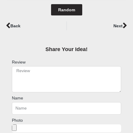
Random
Prev
Ne
Back
Next
Share Your Idea!​
Review
Name
Photo