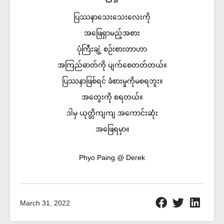
ပြဿနာသေးသေးလေးကို
အဖြေရှာမည့်အစား
ပုံကြီးချဲ့ စဉ်းစားတာဟာ
အကြည်ဓာတ်ကို ပျက်စေတတ်တယ်။
ပြဿနာဖြစ်ရင် ခံစားမှုကိုမစရဘူး။
အတွေးကို စရတယ်။
ဒါမှ ယုတ္တိကျကျ အကောင်းဆုံး
အဖြေရမှာ။
Phyo Paing @ Derek
March 31, 2022