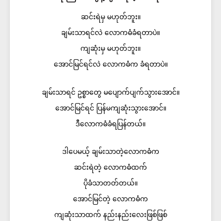
ဆင်းရဲမှ မဟုတ်ဘူး။
ချမ်းသာရင်လဲ လောကဓံခံရတာပဲ။
ကျဆုံးမှ မဟုတ်ဘူး။
အောင်မြင်ရင်လဲ လောကဓံက ခံရတာပဲ။
ချမ်းသာရင် ဥစ္စာတွေ မပျောက်ပျက်သွားအောင်။
အောင်မြင်ရင် ပြန်မကျဆုံးသွားအောင်။
ဒီလောကဓံခံရပြန်တယ်။
ဒါပေမယ့် ချမ်းသာတဲ့လောကဓံက
ဆင်းရဲတဲ့ လောကဓံထက်
ပိုခံသာတတ်တယ်။
အောင်မြင်တဲ့ လောကဓံက
ကျဆုံးသာထက် နည်းနည်းလေးဖြစ်ဖြစ်