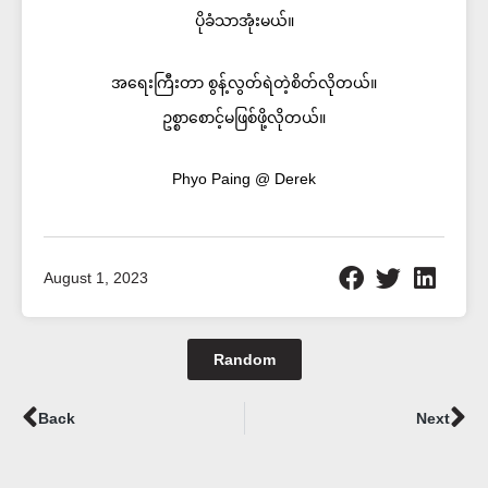
ပိုခံသာအုံးမယ်။
အရေးကြီးတာ စွန့်လွတ်ရဲတဲ့စိတ်လိုတယ်။
ဥစ္စာစောင့်မဖြစ်ဖို့လိုတယ်။
Phyo Paing @ Derek
August 1, 2023
Random
Prev
Ne
Back
Next