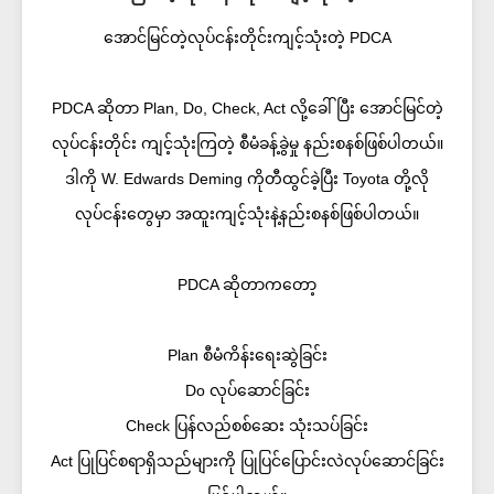
အောင်မြင်တဲ့လုပ်ငန်းတိုင်းကျင့်သုံးတဲ့ PDCA
PDCA ဆိုတာ Plan, Do, Check, Act လို့ခေါ်ပြီး အောင်မြင်တဲ့
လုပ်ငန်းတိုင်း ကျင့်သုံးကြတဲ့ စီမံခန့်ခွဲမှု နည်းစနစ်ဖြစ်ပါတယ်။
ဒါကို W. Edwards Deming ကိုတီထွင်ခဲ့ပြီး Toyota တို့လို
လုပ်ငန်းတွေမှာ အထူးကျင့်သုံးနဲ့နည်းစနစ်ဖြစ်ပါတယ်။
PDCA ဆိုတာကတော့
Plan စီမံကိန်းရေးဆွဲခြင်း
Do လုပ်ဆောင်ခြင်း
Check ပြန်လည်စစ်ဆေး သုံးသပ်ခြင်း
Act ပြုပြင်စရာရှိသည်များကို ပြုပြင်ပြောင်းလဲလုပ်ဆောင်ခြင်း