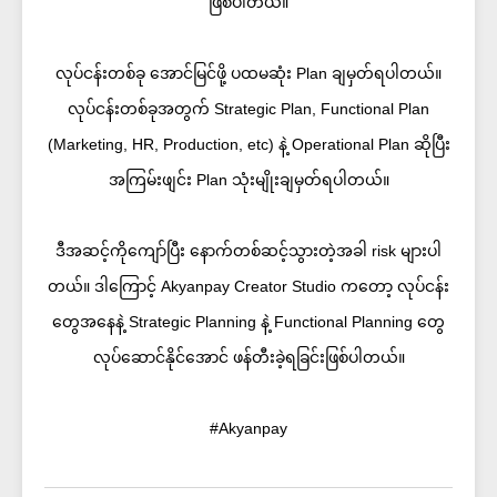
ဖြစ်ပါတယ်။
လုပ်ငန်းတစ်ခု အောင်မြင်ဖို့ ပထမဆုံး Plan ချမှတ်ရပါတယ်။
လုပ်ငန်းတစ်ခုအတွက် Strategic Plan, Functional Plan
(Marketing, HR, Production, etc) နဲ့ Operational Plan ဆိုပြီး
အကြမ်းဖျင်း Plan သုံးမျိုးချမှတ်ရပါတယ်။
ဒီအဆင့်ကိုကျော်ပြီး နောက်တစ်ဆင့်သွားတဲ့အခါ risk များပါ
တယ်။ ဒါကြောင့် Akyanpay Creator Studio ကတော့ လုပ်ငန်း
တွေအနေနဲ့ Strategic Planning နဲ့ Functional Planning တွေ
လုပ်ဆောင်နိုင်အောင် ဖန်တီးခဲ့ရခြင်းဖြစ်ပါတယ်။
#Akyanpay