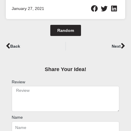
January 27, 2021
Random
Prev
Ne
Back
Next
Share Your Idea!​
Review
Name