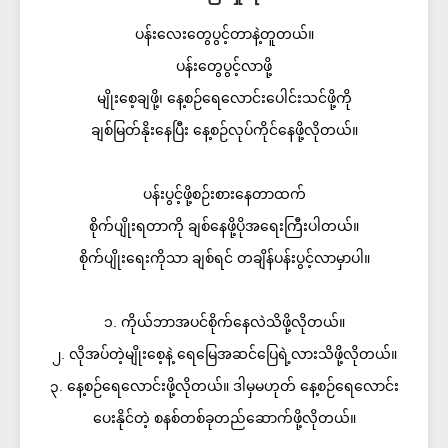
ပန်းလေးတွေပွင့်တာနဲ့တူတယ်။
ပန်းတွေပွင့်လာဖို့
မျိုးစေ့ချဖို့၊ နေ့စဉ်ရေလောင်းပေါင်းသင်ဖို့ကို
ချစ်မြတ်နိုးနေပြီး နေ့စဉ်လုပ်ကိုင်နေဖို့လိုတယ်။
ပန်းပွင့်ဖို့စဉ်းစားနေတာထက်
စိုက်ပျိုးရတာကို ချစ်နေဖို့ပိုအရေးကြီးပါတယ်။
စိုက်ပျိုးရေးကိုသာ ချစ်ရင် တချိန်ပန်းပွင့်လာမှာပါ။
၁. ကိုယ်ဘာအပင်စိုက်နေလဲသိဖို့လိုတယ်။
၂. လိုအပ်တဲ့မျိုးစေ့နဲ့ ရေမြေအဆင်ပြေရဲ့လားသိဖို့လိုတယ်။
၃. နေ့စဉ်ရေလောင်းဖို့လိုတယ်။ ဒါမှမဟုတ် နေ့စဉ်ရေလောင်း
ပေးနိုင်တဲ့ စနစ်တစ်ခုတည်ဆောက်ဖို့လိုတယ်။