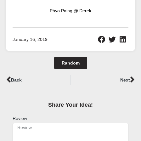
Phyo Paing @ Derek
January 16, 2019
Random
Prev
Ne
Back
Next
Share Your Idea!​
Review