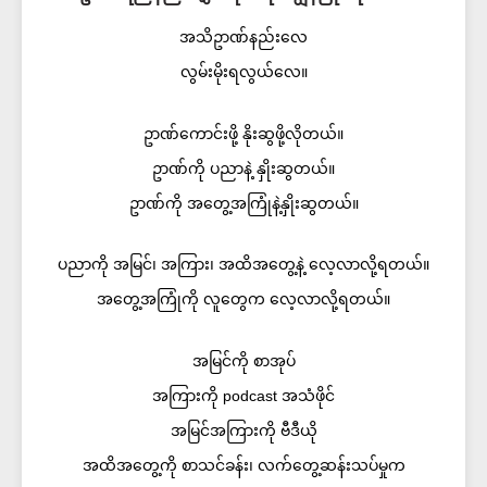
အသိဥာဏ်နည်းလေ
လွမ်းမိုးရလွယ်လေ။
ဥာဏ်ကောင်းဖို့ နိုးဆွဖို့လိုတယ်။
ဥာဏ်ကို ပညာနဲ့ နှိုးဆွတယ်။
ဥာဏ်ကို အတွေ့အကြုံနဲ့နှိုးဆွတယ်။
ပညာကို အမြင်၊ အကြား၊ အထိအတွေ့နဲ့ လေ့လာလို့ရတယ်။
အတွေ့အကြုံကို လူတွေက လေ့လာလို့ရတယ်။
အမြင်ကို စာအုပ်
အကြားကို podcast အသံဖိုင်
အမြင်အကြားကို ဗီဒီယို
အထိအတွေ့ကို စာသင်ခန်း၊ လက်တွေ့ဆန်းသပ်မှုက