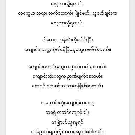
လေ့လာလို့ရတယ်။
လူတွေမှာ ဆရာ၊ လက်ထောက်၊ ပြိုင်ဖက်၊ သူငယ်ချင်းက
လေ့လာလို့ရတယ်။
ဒါတွေအကုန်လုံးကိုပေါင်းပြီး
ကျောင်း၊ တက္ကသိုလ်ဆိုပြီးလူတွေကဖန်တီးတယ်။
ကျောင်းကောင်းတွေက ဥာဏ်ထက်စေတယ်။
ကျောင်းဆိုးတွေက ဥာဏ်ပျက်စေတယ်။
ကျောင်းသာမာန်က သာမာန်ဖြစ်စေတယ်။
အကောင်းဆုံးကျောင်းကတော့
ဘဝရဲ့စာသင်ကျောင်းပါ။
အမြဲသင်ယူနေရင်
အမြဲဥာဏ်ရည်တိုးတက်နေမှာဖြစ်ပါတယ်။