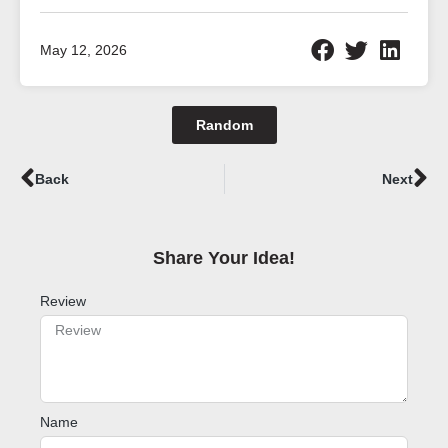
May 12, 2026
Random
Prev
Ne
Back
Next
Share Your Idea!​
Review
Name