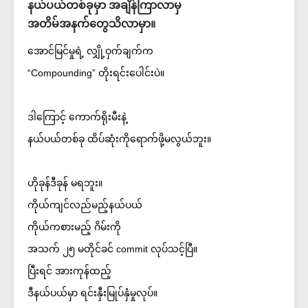
နယ်ပယ်တစ်ခုမှာ အချိန်ကြာလာမှ
အတိမ်အနက်တွေသိလာမှာ။
အောင်မြင်မှုရဲ့ လျှို့ဝှက်ချက်က
“Compounding” တိုးရင်းပေါင်းပဲ။
ဒါကြောင့် ကောက်ရိုးမီးနဲ့
နယ်ပယ်တစ်ခု ထိပ်ဆုံးကိုရောက်ဖို့မလွယ်ဘူး။
ဟိုခုန်ဒီခုန် မရဘူး။
ကိုယ်ကျင်လည်မည့်နယ်ပယ်
ကိုယ်ကစားမည့် ဂိမ်းကို
အသက် ၂၅ မတိုင်ခင် commit လုပ်သင့်ပြီ။
ပြီးရင် အားကုန်ထည့်
ဒီနယ်ပယ်မှာ ရင်းနှီးမြုပ်နှံမှုလုပ်။