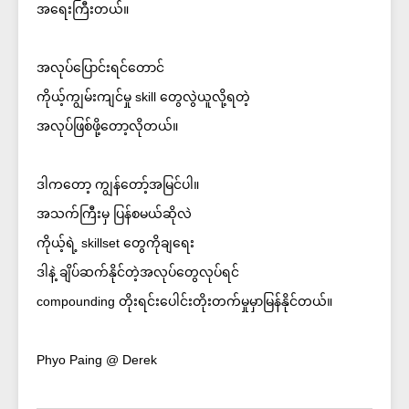
အရေးကြီးတယ်။
အလုပ်ပြောင်းရင်တောင်
ကိုယ့်ကျွမ်းကျင်မှု skill တွေလွဲယူလို့ရတဲ့
အလုပ်ဖြစ်ဖို့တော့လိုတယ်။
ဒါကတော့ ကျွန်တော့်အမြင်ပါ။
အသက်ကြီးမှ ပြန်စမယ်ဆိုလဲ
ကိုယ့်ရဲ့ skillset တွေကိုချရေး
ဒါနဲ့ ချိပ်ဆက်နိုင်တဲ့အလုပ်တွေလုပ်ရင်
compounding တိုးရင်းပေါင်းတိုးတက်မှုမှာမြန်နိုင်တယ်။
Phyo Paing @ Derek