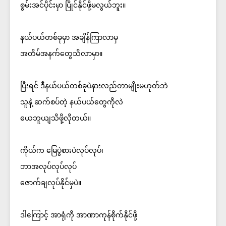
စွမ်းအင်ပိုင်းမှာ ပြိုင်နိုင်ဖို့မလွယ်ဘူး။
နယ်ပယ်တစ်ခုမှာ အချိန်ကြာလာမှ
အတိမ်အနက်တွေသိလာမှာ။
ပြီးရင် ဒီနယ်ပယ်တစ်ခုပဲနားလည်တာမျိုးမဟုတ်ဘဲ
သူနဲ့ ဆက်စပ်တဲ့ နယ်ပယ်တွေကိုလဲ
ယေဘူယျသိဖို့လိုတယ်။
ကိုယ်က မြေပွဲစားပဲလုပ်လုပ်၊
ဘာအလုပ်လုပ်လုပ်
ဇောက်ချလုပ်နိုင်မှပဲ။
ဒါကြောင့် အာရုံကို အာဏာကုန်စိုက်နိုင်ဖို့