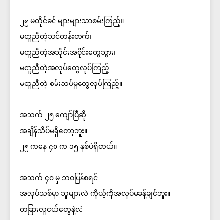
၂၅ မတိုင်ခင် များများသာစမ်းကြည့်။
မတူညီတဲ့သင်တန်းတက်၊
မတူညီတဲ့အသိုင်းအဝိုင်းတွေသွား၊
မတူညီတဲ့အလုပ်တွေလုပ်ကြည့်၊
မတူညီတဲ့ စမ်းသပ်မှုတွေလုပ်ကြည့်။
အသက် ၂၅ ကျော်ပြီဆို
အချိန်သိပ်မရှိတော့ဘူး။
၂၅ ကနေ ၄၀ က ၁၅ နှစ်ပဲရှိတယ်။
အသက် ၄၀ မှ ဘဝပြန်စရင်
အလုပ်သစ်မှာ သူများလဲ ကိုယ့်ကိုအလုပ်မခန့်ချင်ဘူး။
တခြားလူငယ်တွေနဲ့လဲ