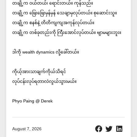
တချို့က ဝယ်တယ်၊ ရောင်းတယ်။ ကုန်သည်။
တချို့က ဖြေးဖြေးမှန်မှန် သေချာမှလုပ်တယ်။ စုဆောင်းသူ။
တချို့က စနစ်နဲ့ တိတိကျကျအကုန်လုပ်တယ်။
တချို့က တစ်ခုတည်းကို ကြီးအောင်လုပ်တယ်။ ဗျာမများဘူး။
ဒါကို wealth dynamics လို့ခေါ်တယ်။
ကိုယ့်အားသာချက်ကိုယ်သိရင်
လုပ်ငန်းလုပ်ရတာလဲလွယ်သွားမယ်။
Phyo Paing @ Derek
August 7, 2026