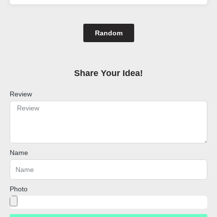
Random
Share Your Idea!​
Review
Name
Photo