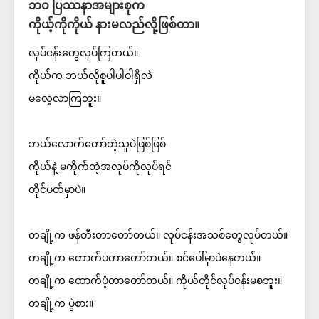
ဘဝ ပြဿနာအများစုက
ကိုယ့်ကိုကိုယ် နားမလည်လို့ဖြစ်တာ။
လုပ်ငန်းတွေလုပ်ကြတယ်။
ကိုယ်က ဘယ်လိုစူပါပါဝါရှိလဲ
မလေ့လာကြဘူး။
ဘယ်လောက်တော်တဲ့သူပဲဖြစ်ဖြစ်
ကိုယ်နဲ့ မကိုက်တဲ့အလုပ်ကိုလုပ်ရင်
တိုင်ပတ်မှာပဲ။
တချို့က ဖန်တီးတာတော်တယ်။ လုပ်ငန်းအသစ်တွေလုပ်တယ်။
တချို့က တောက်ပတာတော်တယ်။ စင်ပေါ်မှာပဲနေတယ်။
တချို့က ထောက်ပံ့တာတော်တယ်။ ကိုယ်တိုင်လုပ်ငန်းမစဘူး။
တချို့က ပွဲစား။