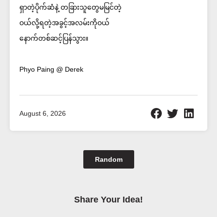
ရှာတဲ့ပိုက်ဆံနဲ့ တခြားသူတွေမမြင်တဲ့
ဝယ်လို့ရတဲ့အခွင့်အလမ်းကိုဝယ်
နောက်တစ်ဆင့်ပြန်သွား။
Phyo Paing @ Derek
August 6, 2026
Random
Share Your Idea!​