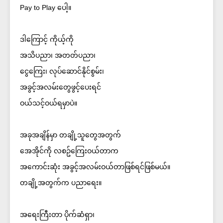
Pay to Play ပေါ့။
ဒါကြောင့် ကိုယ့်ကို
အသိပညာ၊ အတတ်ပညာ၊
ငွေကြေး၊ လုပ်ဆောင်နိုင်စွမ်း၊
အခွင့်အလမ်းတွေဖွင့်ပေးရင်
ဝယ်သင့်ဝယ်ရမှာပဲ။
အခုအချိန်မှာ တချို့သူတွေအတွက်
အေအိုင်ကို လစဥ်ကြေးဝယ်တာက
အကောင်းဆုံး အခွင့်အလမ်းဝယ်တာဖြစ်ရင်ဖြစ်မယ်။
တချို့အတွက်က ပညာရေး။
အရေးကြီးတာ ပိုက်ဆံရှာ၊