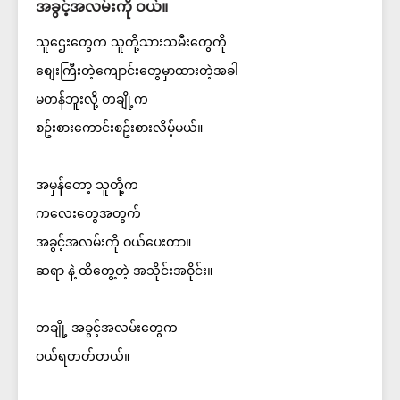
အခွင့်အလမ်းကို ဝယ်။
သူဌေးတွေက သူတို့သားသမီးတွေကို
စျေးကြီးတဲ့ကျောင်းတွေမှာထားတဲ့အခါ
မတန်ဘူးလို့ တချို့က
စဥ်းစားကောင်းစဥ်းစားလိမ့်မယ်။
အမှန်တော့ သူတို့က
ကလေးတွေအတွက်
အခွင့်အလမ်းကို ဝယ်ပေးတာ။
ဆရာ နဲ့ ထိတွေ့တဲ့ အသိုင်းအဝိုင်း။
တချို့ အခွင့်အလမ်းတွေက
ဝယ်ရတတ်တယ်။