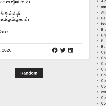
Al
namics လို့ခေါ်တယ်။
am
At
က်ကိုယ်သိရင်
Be
တာလဲလွယ်သွားမယ်။
bo
Br
Derek
Br
Bu
Bu
, 2026
Ca
Ch
Ch
Ch
Random
Ch
Co
Co
co
Co
Co