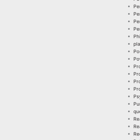
Pe
Pe
Pe
Pe
Ph
pl
Po
Po
Pr
Pr
Pr
Pr
Ps
Pu
qu
Re
Re
Re