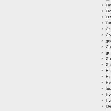
Fi
Fl
Fr
Fu
Ge
G
go
Gr
gri
Gr
Gu
Ha
Ha
He
his
Ho
Hu
Id