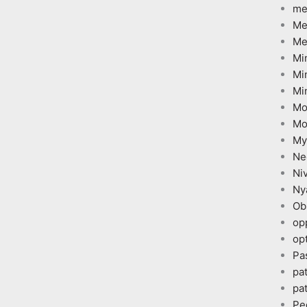
me
Me
Me
Mi
Mi
Mi
Mo
Mo
My
Ne
Ni
Ny
Ob
op
opt
Pa
pa
pa
Pe