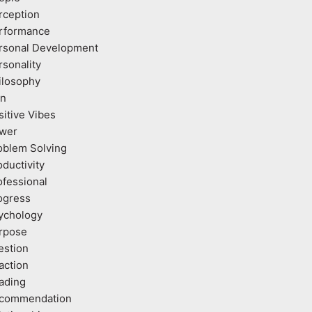
rception
rformance
rsonal Development
rsonality
ilosophy
an
sitive Vibes
wer
oblem Solving
oductivity
ofessional
ogress
ychology
rpose
estion
action
ading
commendation