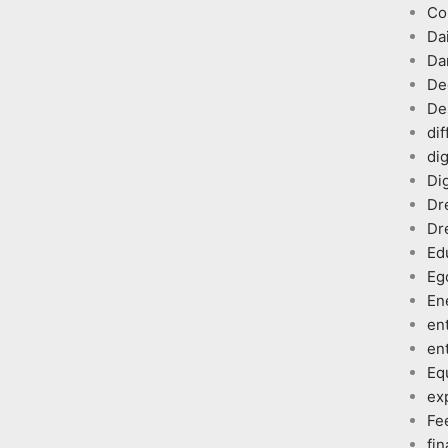
Co
Dai
Da
De
De
dif
dig
Dig
Dr
Dr
Ed
Eg
En
en
en
Eq
ex
Fe
fin