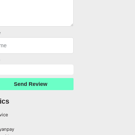
e
o
Send Review
ics
vice
yanpay