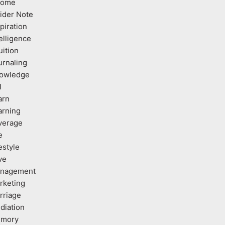
come
sider Note
piration
elligence
uition
urnaling
owledge
I
arn
arning
verage
e
estyle
ve
nagement
rketing
rriage
diation
mory