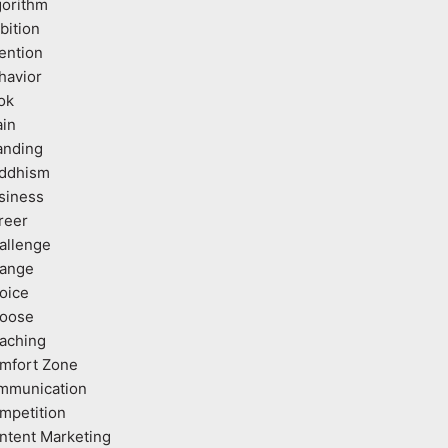
gorithm
bition
tention
havior
ok
ain
anding
ddhism
siness
reer
allenge
ange
oice
oose
aching
mfort Zone
mmunication
mpetition
ntent Marketing