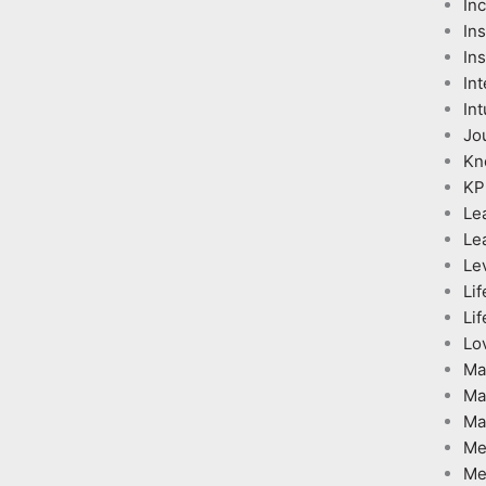
In
In
Ins
Int
Int
Jo
Kn
KP
Le
Le
Le
Lif
Lif
Lo
Ma
Ma
Ma
Me
Me