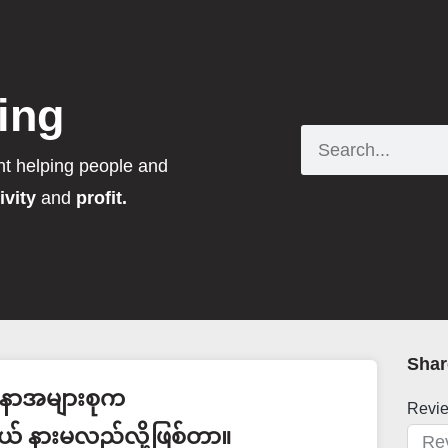
ing
Search
nt helping people and
ivity
and
profit.
Shar
ာအများစုက
Revi
ိုယ် နားမလည်လို့ဖြစ်တာ။