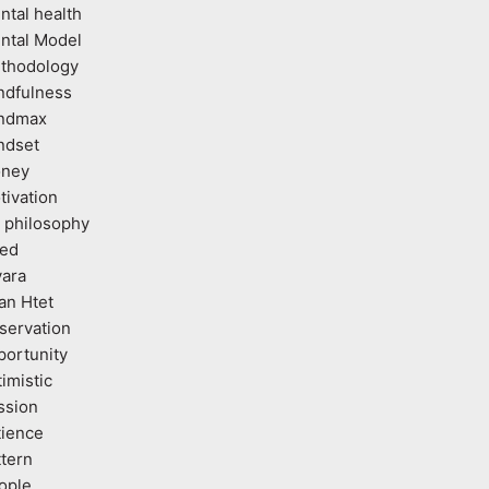
ntal health
ntal Model
thodology
ndfulness
ndmax
ndset
ney
tivation
 philosophy
ed
vara
an Htet
servation
portunity
imistic
ssion
tience
ttern
ople