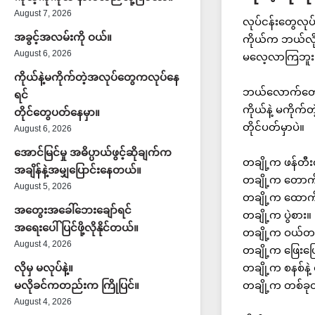
August 7, 2026
လုပ်ငန်းတွေလု
အခွင့်အလမ်းကို ဝယ်။
ကိုယ်က ဘယ်လိုစ
August 6, 2026
မလေ့လာကြဘူး
ကိုယ်နဲ့မကိုက်တဲ့အလုပ်တွေကလုပ်နေ
ဘယ်လောက်တော်တ
ရင်
ကိုယ်နဲ့ မကိုက်
တိုင်တွေပတ်နေမှာ။
တိုင်ပတ်မှာပဲ။
August 6, 2026
အောင်မြင်မှု အဓိပ္ပာယ်ဖွင့်ဆိုချက်က
တချို့က ဖန်တ
အချိန်နဲ့အမျှပြောင်းနေတယ်။
တချို့က တောက
August 5, 2026
တချို့က ထောက်
အတွေးအခေါ်ဘေးချော်ရင်
တချို့က ပွဲစား။
အရေးပေါ်ပြင်ဖို့လိုနိုင်တယ်။
တချို့က ဝယ်တ
August 4, 2026
တချို့က ဖြေးဖြ
လိုမှ မလုပ်နဲ့။
တချို့က စနစ်န
မလိုခင်ကတည်းက ကြိုပြင်။
တချို့က တစ်ခု
August 4, 2026