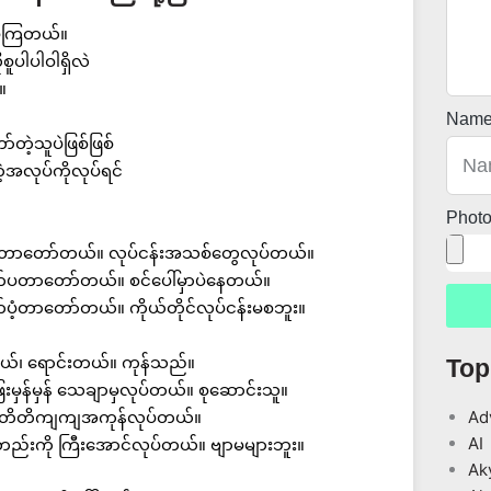
ပ်ကြတယ်။
ူပါပါဝါရှိလဲ
။
Nam
ဲ့သူပဲဖြစ်ဖြစ်
တဲ့အလုပ်ကိုလုပ်ရင်
Phot
ီးတာတော်တယ်။ လုပ်ငန်းအသစ်တွေလုပ်တယ်။
်ပတာတော်တယ်။ စင်ပေါ်မှာပဲနေတယ်။
ပံ့တာတော်တယ်။ ကိုယ်တိုင်လုပ်ငန်းမစဘူး။
ယ်၊ ရောင်းတယ်။ ကုန်သည်။
Top
ေးမှန်မှန် သေချာမှလုပ်တယ်။ စုဆောင်းသူ။
Ad
ဲ့ တိတိကျကျအကုန်လုပ်တယ်။
AI
တည်းကို ကြီးအောင်လုပ်တယ်။ ဗျာမများဘူး။
Ak