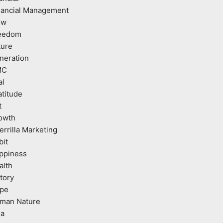
nancial Management
ow
eedom
ture
neration
MC
al
atitude
t
owth
errilla Marketing
bit
ppiness
alth
tory
pe
man Nature
ea