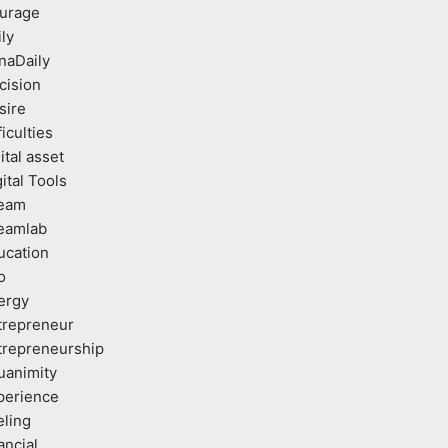
urage
ly
naDaily
cision
sire
ficulties
ital asset
ital Tools
eam
eamlab
ucation
o
ergy
trepreneur
trepreneurship
uanimity
perience
eling
ancial