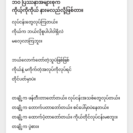
ဘဝ ပြဿနာအများစုက
ကိုယ့်ကိုကိုယ် နားမလည်လို့ဖြစ်တာ။
လုပ်ငန်းတွေလုပ်ကြတယ်။
ကိုယ်က ဘယ်လိုစူပါပါဝါရှိလဲ
မလေ့လာကြဘူး။
ဘယ်လောက်တော်တဲ့သူပဲဖြစ်ဖြစ်
ကိုယ်နဲ့ မကိုက်တဲ့အလုပ်ကိုလုပ်ရင်
တိုင်ပတ်မှာပဲ။
တချို့က ဖန်တီးတာတော်တယ်။ လုပ်ငန်းအသစ်တွေလုပ်တယ်။
တချို့က တောက်ပတာတော်တယ်။ စင်ပေါ်မှာပဲနေတယ်။
တချို့က ထောက်ပံ့တာတော်တယ်။ ကိုယ်တိုင်လုပ်ငန်းမစဘူး။
တချို့က ပွဲစား။