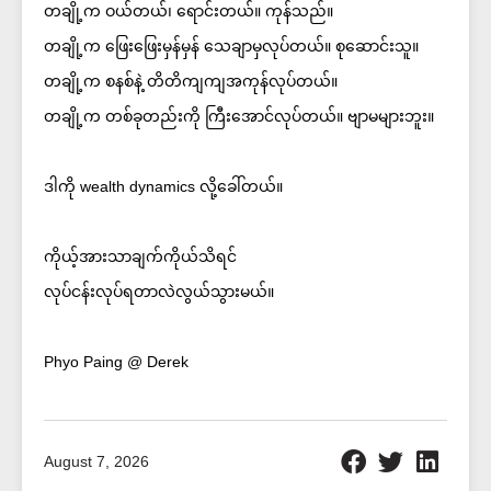
တချို့က ဝယ်တယ်၊ ရောင်းတယ်။ ကုန်သည်။
တချို့က ဖြေးဖြေးမှန်မှန် သေချာမှလုပ်တယ်။ စုဆောင်းသူ။
တချို့က စနစ်နဲ့ တိတိကျကျအကုန်လုပ်တယ်။
တချို့က တစ်ခုတည်းကို ကြီးအောင်လုပ်တယ်။ ဗျာမများဘူး။
ဒါကို wealth dynamics လို့ခေါ်တယ်။
ကိုယ့်အားသာချက်ကိုယ်သိရင်
လုပ်ငန်းလုပ်ရတာလဲလွယ်သွားမယ်။
Phyo Paing @ Derek
August 7, 2026