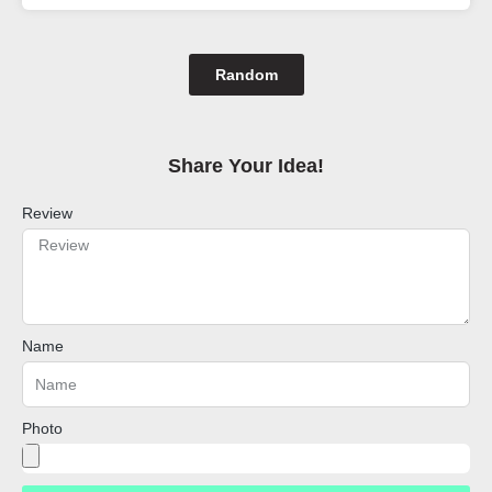
Random
Share Your Idea!​
Review
Name
Photo