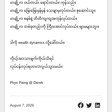
တချို့က ဝယ်တယ်၊ ရောင်းတယ်။ ကုန်သည်။
တချို့က ဖြေးဖြေးမှန်မှန် သေချာမှလုပ်တယ်။ စုဆောင်းသူ။
တချို့က စနစ်နဲ့ တိတိကျကျအကုန်လုပ်တယ်။
တချို့က တစ်ခုတည်းကို ကြီးအောင်လုပ်တယ်။ ဗျာမများဘူး။
ဒါကို wealth dynamics လို့ခေါ်တယ်။
ကိုယ့်အားသာချက်ကိုယ်သိရင်
လုပ်ငန်းလုပ်ရတာလဲလွယ်သွားမယ်။
Phyo Paing @ Derek
August 7, 2026