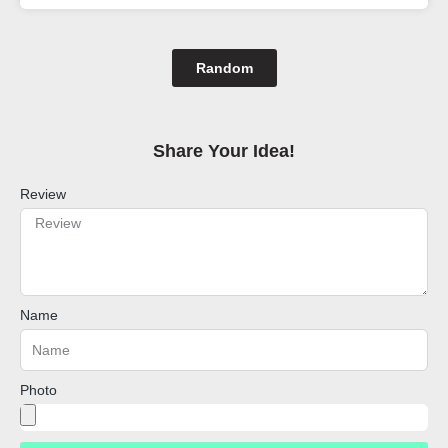
Random
Share Your Idea!​
Review
Name
Photo