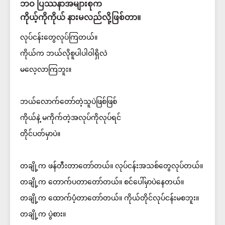
ဘဝ ပြဿနာအများစုက
ကိုယ့်ကိုကိုယ် နားမလည်လို့ဖြစ်တာ။
လုပ်ငန်းတွေလုပ်ကြတယ်။
ကိုယ်က ဘယ်လိုစူပါပါဝါရှိလဲ
မလေ့လာကြဘူး။
ဘယ်လောက်တော်တဲ့သူပဲဖြစ်ဖြစ်
ကိုယ်နဲ့ မကိုက်တဲ့အလုပ်ကိုလုပ်ရင်
တိုင်ပတ်မှာပဲ။
တချို့က ဖန်တီးတာတော်တယ်။ လုပ်ငန်းအသစ်တွေလုပ်တယ်။
တချို့က တောက်ပတာတော်တယ်။ စင်ပေါ်မှာပဲနေတယ်။
တချို့က ထောက်ပံ့တာတော်တယ်။ ကိုယ်တိုင်လုပ်ငန်းမစဘူး။
တချို့က ပွဲစား။