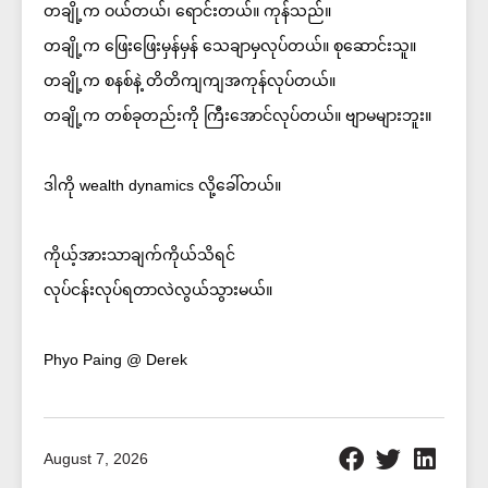
တချို့က ဝယ်တယ်၊ ရောင်းတယ်။ ကုန်သည်။
တချို့က ဖြေးဖြေးမှန်မှန် သေချာမှလုပ်တယ်။ စုဆောင်းသူ။
တချို့က စနစ်နဲ့ တိတိကျကျအကုန်လုပ်တယ်။
တချို့က တစ်ခုတည်းကို ကြီးအောင်လုပ်တယ်။ ဗျာမများဘူး။
ဒါကို wealth dynamics လို့ခေါ်တယ်။
ကိုယ့်အားသာချက်ကိုယ်သိရင်
လုပ်ငန်းလုပ်ရတာလဲလွယ်သွားမယ်။
Phyo Paing @ Derek
August 7, 2026