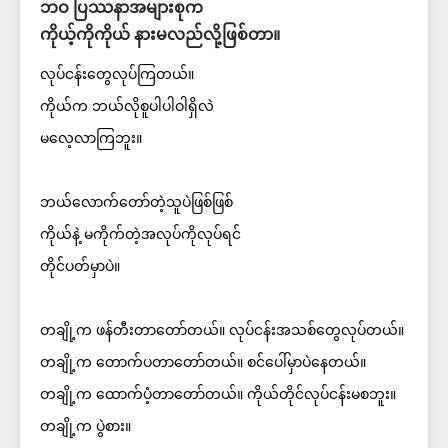
ဘဝ ပြဿနာအများစုက
ကိုယ့်ကိုကိုယ် နားမလည်လို့ဖြစ်တာ။
လုပ်ငန်းတွေလုပ်ကြတယ်။
ကိုယ်က ဘယ်လိုစူပါပါဝါရှိလဲ
မလေ့လာကြဘူး။
ဘယ်လောက်တော်တဲ့သူပဲဖြစ်ဖြစ်
ကိုယ်နဲ့ မကိုက်တဲ့အလုပ်ကိုလုပ်ရင်
တိုင်ပတ်မှာပဲ။
တချို့က ဖန်တီးတာတော်တယ်။ လုပ်ငန်းအသစ်တွေလုပ်တယ်။
တချို့က တောက်ပတာတော်တယ်။ စင်ပေါ်မှာပဲနေတယ်။
တချို့က ထောက်ပံ့တာတော်တယ်။ ကိုယ်တိုင်လုပ်ငန်းမစဘူး။
တချို့က ပွဲစား။