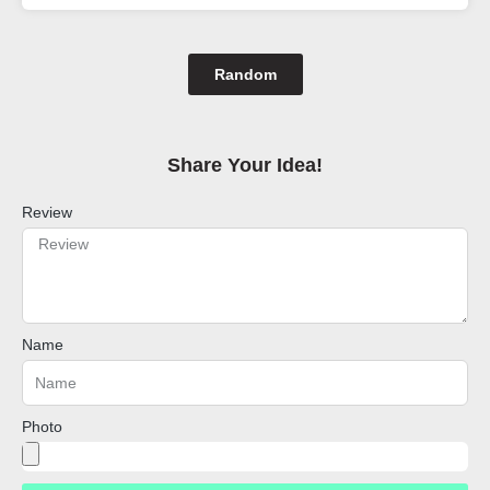
Random
Share Your Idea!​
Review
Name
Photo