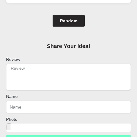
Random
Share Your Idea!​
Review
Name
Photo