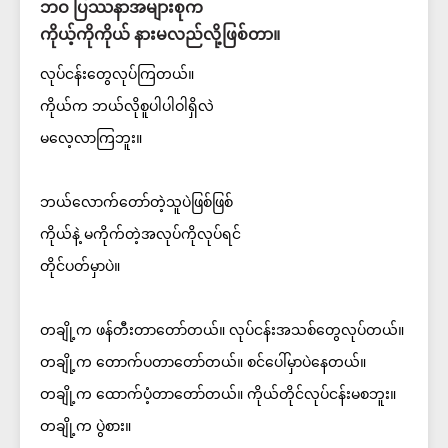
ဘဝ ပြဿနာအများစုက
ကိုယ့်ကိုကိုယ် နားမလည်လို့ဖြစ်တာ။
လုပ်ငန်းတွေလုပ်ကြတယ်။
ကိုယ်က ဘယ်လိုစူပါပါဝါရှိလဲ
မလေ့လာကြဘူး။
ဘယ်လောက်တော်တဲ့သူပဲဖြစ်ဖြစ်
ကိုယ်နဲ့ မကိုက်တဲ့အလုပ်ကိုလုပ်ရင်
တိုင်ပတ်မှာပဲ။
တချို့က ဖန်တီးတာတော်တယ်။ လုပ်ငန်းအသစ်တွေလုပ်တယ်။
တချို့က တောက်ပတာတော်တယ်။ စင်ပေါ်မှာပဲနေတယ်။
တချို့က ထောက်ပံ့တာတော်တယ်။ ကိုယ်တိုင်လုပ်ငန်းမစဘူး။
တချို့က ပွဲစား။