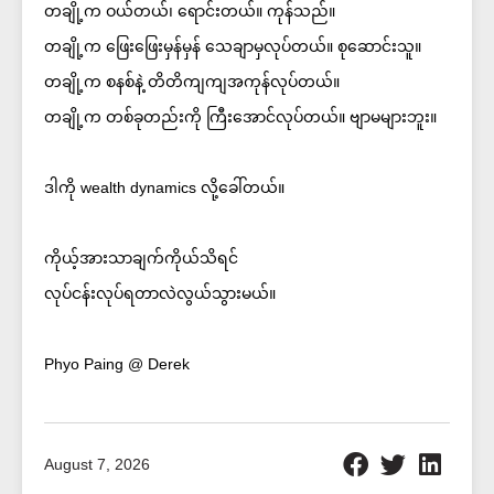
တချို့က ဝယ်တယ်၊ ရောင်းတယ်။ ကုန်သည်။
တချို့က ဖြေးဖြေးမှန်မှန် သေချာမှလုပ်တယ်။ စုဆောင်းသူ။
တချို့က စနစ်နဲ့ တိတိကျကျအကုန်လုပ်တယ်။
တချို့က တစ်ခုတည်းကို ကြီးအောင်လုပ်တယ်။ ဗျာမများဘူး။
ဒါကို wealth dynamics လို့ခေါ်တယ်။
ကိုယ့်အားသာချက်ကိုယ်သိရင်
လုပ်ငန်းလုပ်ရတာလဲလွယ်သွားမယ်။
Phyo Paing @ Derek
August 7, 2026