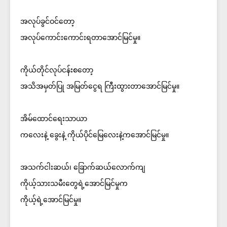
အလုပ်ခွင်ဝင်တော့
အလုပ်ကောင်းကောင်းရတာအောင်မြင်မှု။
ကိုယ်တိုင်လုပ်ငန်းစတော့
အသိအမှတ်ပြု အမြတ်ငွေရ ကြီးထွားတာအောင်မြင်မှု။
အိမ်ထောင်ရေးသာယာ
ကလေးနဲ့ ခွေးနဲ့ ကိုယ်ပိုင်မြေလေးနဲ့ကအောင်မြင်မှု။
အသက်ငါးဆယ်၊ ခြောက်ဆယ်လောက်ကျ
ကိုယ့်သားသမီးတွေရဲ့အောင်မြင်မှုက
ကိုယ့်ရဲ့အောင်မြင်မှု။