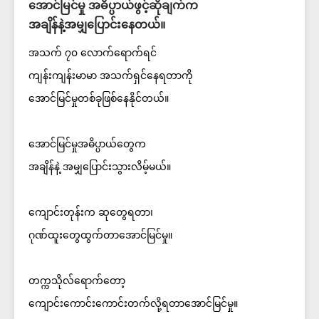
အောင်မြင်မှု အဓိပ္ပာယ်ဖွင့်ဆိုချက်က
အချိန်နဲ့အမျှပြောင်းနေတယ်။
အသက် ၇၀ လောက်ရောက်ရင်
ကျန်းကျန်းမာမာ အသက်ရှင်နေရတာကို
အောင်မြင်မှုတစ်ခုဖြစ်နေနိုင်တယ်။
အောင်မြင်မှုအဓိပ္ပာယ်တွေက
အချိန်နဲ့ အမျှပြောင်းသွားလိမ့်မယ်။
ကျောင်းတုန်းက ဆုတွေရတာ၊
ဂုဏ်ထူးတွေထွက်တာအောင်မြင်မှု။
တက္ကသိုလ်ရောက်တော့
ကျောင်းကောင်းကောင်းတက်လို့ရတာအောင်မြင်မှု။