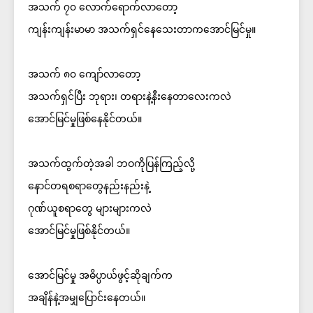
အသက် ၇၀ လောက်ရောက်လာတော့
ကျန်းကျန်းမာမာ အသက်ရှင်နေသေးတာကအောင်မြင်မှု။
အသက် ၈၀ ကျော်လာတော့
အသက်ရှင်ပြီး ဘုရား၊ တရားနဲ့နီးနေတာလေးကလဲ
အောင်မြင်မှုဖြစ်နေနိုင်တယ်။
အသက်ထွက်တဲ့အခါ ဘဝကိုပြန်ကြည့်လို့
နောင်တရစရာတွေနည်းနည်းနဲ့
ဂုဏ်ယူစရာတွေ များများကလဲ
အောင်မြင်မှုဖြစ်နိုင်တယ်။
အောင်မြင်မှု အဓိပ္ပာယ်ဖွင့်ဆိုချက်က
အချိန်နဲ့အမျှပြောင်းနေတယ်။