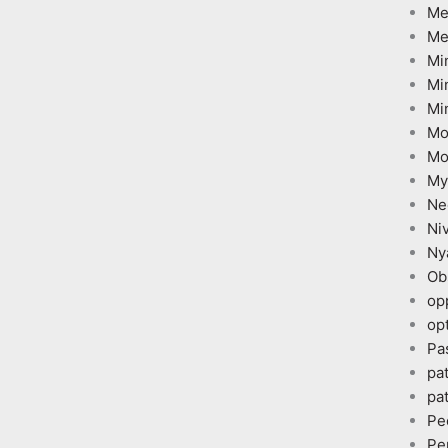
Me
Me
Mi
Mi
Mi
Mo
Mo
My
Ne
Ni
Ny
Ob
op
opt
Pa
pa
pa
Pe
Pe