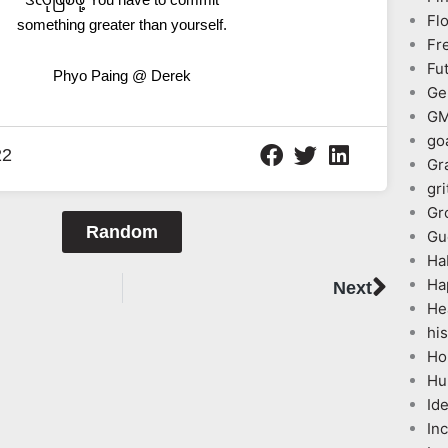
Fl
something greater than yourself.
Fr
Fu
Phyo Paing @ Derek
Ge
G
go
22
Gr
gri
Gr
Random
Gu
Ha
Next
Ha
Next
He
his
Ho
Hu
Id
In