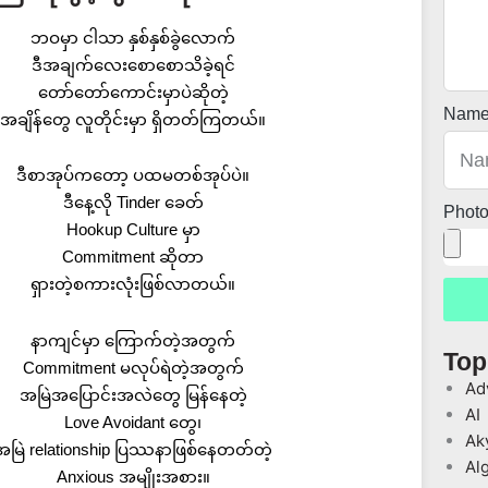
ဘဝမှာ ငါသာ နှစ်နှစ်ခွဲလောက်
ဒီအချက်လေးစောစောသိခဲ့ရင်
တော်တော်ကောင်းမှာပဲဆိုတဲ့
Nam
အချိန်တွေ လူတိုင်းမှာ ရှိတတ်ကြတယ်။
ဒီစာအုပ်ကတော့ ပထမတစ်အုပ်ပဲ။
ဒီနေ့လို Tinder ခေတ်
Phot
Hookup Culture မှာ
Commitment ဆိုတာ
ရှားတဲ့စကားလုံးဖြစ်လာတယ်။
နာကျင်မှာ ကြောက်တဲ့အတွက်
Top
Commitment မလုပ်ရဲတဲ့အတွက်
Ad
အမြဲအပြောင်းအလဲတွေ မြန်နေတဲ့
AI
Love Avoidant တွေ၊
Ak
အမြဲ relationship ပြဿနာဖြစ်နေတတ်တဲ့
Al
Anxious အမျိုးအစား။