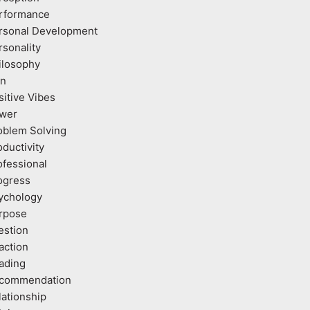
rformance
rsonal Development
rsonality
ilosophy
an
sitive Vibes
wer
oblem Solving
oductivity
ofessional
ogress
ychology
rpose
estion
action
ading
commendation
lationship