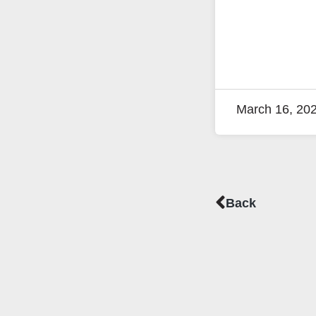
March 16, 20
Prev
Back