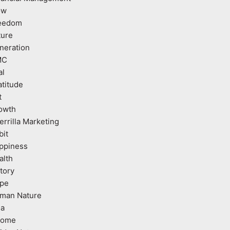
ow
eedom
ture
neration
MC
al
atitude
t
owth
errilla Marketing
bit
ppiness
alth
tory
pe
man Nature
ea
come