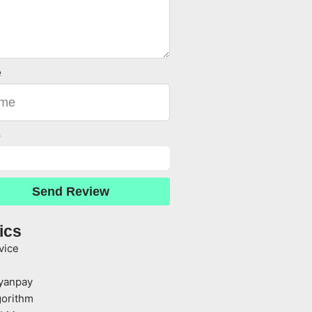
e
o
Send Review
ics
vice
yanpay
gorithm