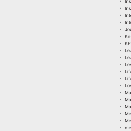
In
Ins
Int
Int
Jo
Kn
KP
Le
Le
Le
Lif
Lif
Lo
Ma
Ma
Ma
Me
Me
me