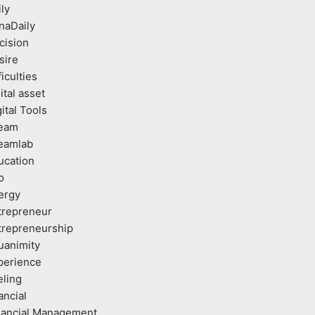
ly
naDaily
cision
sire
ficulties
ital asset
ital Tools
eam
eamlab
ucation
o
ergy
trepreneur
trepreneurship
uanimity
perience
eling
ancial
nancial Management