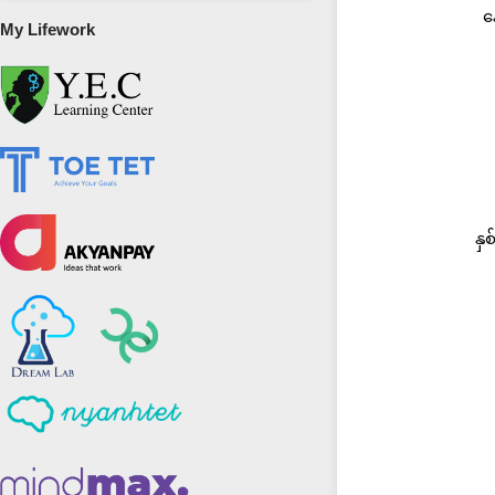
န
My Lifework
နှ