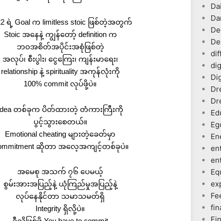
Dai
Da
2 ရဲ့ Goal က limitless stoic ဖြစ်တဲ့အတွက်
De
Stoic အနေနဲ့ ကျွန်တော့် definition က
De
ဘဝအစိတ်အပိုင်းအစုံဖြစ်တဲ့
dif
အလုပ်၊ စီးပွါး၊ ငွေကြေး၊ ကျန်းမာရေး၊
dig
relationship နဲ့ spirituality အကုန်လုံးကို
Dig
100% commit လုပ်ဖို့ပဲ။
Dr
Dr
Idea တစ်ခုက ပိတ်ထားတဲ့ တံကားကြီးကို
Ed
ပွင့်သွားစေတယ်။
Eg
Emotional cheating များတဲ့ခေတ်မှာ
En
mmitment ဆိုတာ အလေ့အကျင့်တစ်ခုပဲ။
en
en
အမေစု အသက် ၇၆ ပေမယ့်
Eq
ex
စွမ်းအားအပြည့်နဲ့ ယုံကြည်မှုအပြည့်နဲ့
Fe
လုပ်နေနိုင်တာ သမာသမတ်ရှိ
fin
Integrity ရှိလို့ပဲ။
Fi
ဒီလိုဖြစ်ဖို့ You have to commit