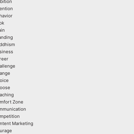
bition
tention
havior
ok
ain
anding
ddhism
siness
reer
allenge
ange
oice
oose
aching
mfort Zone
mmunication
mpetition
ntent Marketing
urage