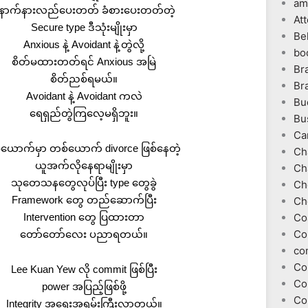
am
ောက်နားလည်ပေးတတ် ခံစားပေးတတ်တဲ့
At
Secure type ဒီသုံးမျိုးမှာ
Be
Anxious နဲ့ Avoidant နဲ့တွဲလို့
bo
စိတ်မထားတတ်ရင် Anxious အမြဲ
Br
စိတ်ညစ်ရမယ်။
Br
Avoidant နဲ့ Avoidant ကလဲ
Bu
ရေရှည်တွဲကြလေ့မရှိဘူး။
Bu
Ca
စ်ယောက်မှာ တစ်ယောက် divorce ဖြစ်နေတဲ့
Ch
ယူအက်လိုနေရာမျိုးမှာ
Ch
သုတေသနတွေလုပ်ပြီး type တွေခွဲ
Ch
Framework တွေ တည်ဆောက်ပြီး
Ch
Intervention တွေ ပြထားတာ
Co
Co
တော်တော်လေး ပညာရတယ်။
co
Co
Lee Kuan Yew လို commit ဖြစ်ပြီး
Co
power အပြည့်ဖြစ်ဖို့
Co
Integrity အရေးအရမ်းကြီးလာတယ်။