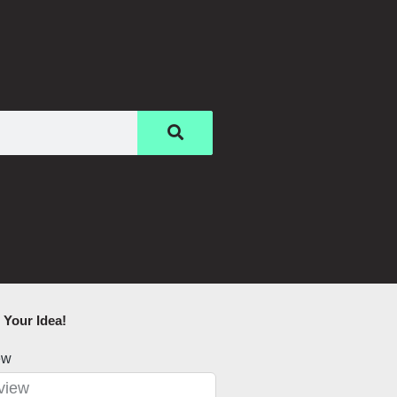
Your Idea!​
ew