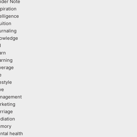
sider Note
piration
elligence
uition
urnaling
owledge
I
arn
arning
verage
e
estyle
ve
nagement
rketing
rriage
diation
mory
ntal health