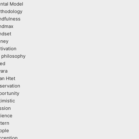
ntal Model
thodology
ndfulness
ndmax
ndset
ney
tivation
 philosophy
ed
vara
an Htet
servation
portunity
imistic
ssion
tience
ttern
ople
rception