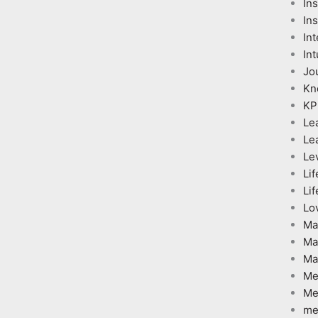
In
Ins
Int
Int
Jo
Kn
KP
Le
Le
Le
Lif
Lif
Lo
Ma
Ma
Ma
Me
Me
me