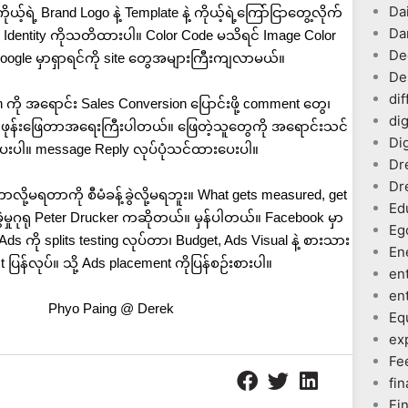
Dai
ယ့်ရဲ့ Brand Logo နဲ့ Template နဲ့ ကိုယ့်ရဲ့ကြော်ငြာတွေ့လိုက်
Da
nd Identity ကိုသတိထားပါ။ Color Code မသိရင် Image Color
De
 google မှာရှာရင်ကို site တွေအများကြီးကျလာမယ်။
De
dif
n ကို အရောင်း Sales Conversion ပြောင်းဖို့ comment တွေ၊
dig
ဖုန်းဖြေတာအရေးကြီးပါတယ်။ ဖြေတဲ့သူတွေကို အရောင်းသင်
Dig
းပါ။ message Reply လုပ်ပုံသင်ထားပေးပါ။
Dr
Dr
တာလို့မရတာကို စီမံခန့်ခွဲလို့မရဘူး။ What gets measured, get
Ed
့ခွဲမှုဂုရု Peter Drucker ကဆိုတယ်။ မှန်ပါတယ်။ Facebook မှာ
Eg
Ads ကို splits testing လုပ်တာ၊ Budget, Ads Visual နဲ့ စားသား
En
st ပြန်လုပ်။ သို့ Ads placement ကိုပြန်စဉ်းစားပါ။
en
en
Phyo Paing @ Derek
Eq
ex
Fe
fin
Fi