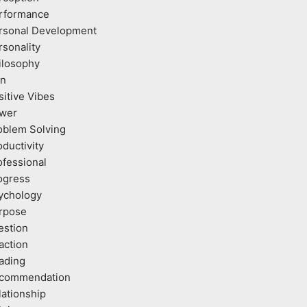
rformance
rsonal Development
rsonality
ilosophy
an
sitive Vibes
wer
oblem Solving
oductivity
ofessional
ogress
ychology
rpose
estion
action
ading
commendation
lationship