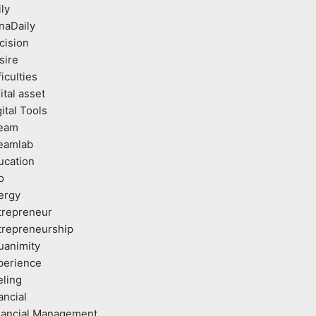
ly
naDaily
cision
sire
ficulties
ital asset
ital Tools
eam
eamlab
ucation
o
ergy
trepreneur
trepreneurship
uanimity
perience
eling
ancial
nancial Management