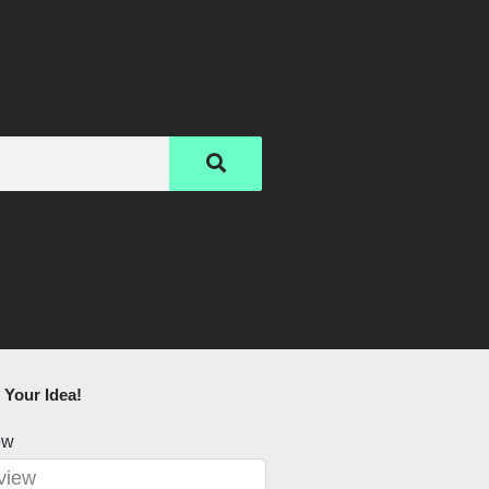
Your Idea!​
ew