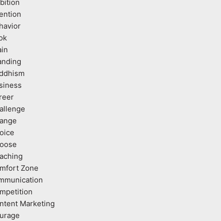
bition
tention
havior
ok
ain
anding
ddhism
siness
reer
allenge
ange
oice
oose
aching
mfort Zone
mmunication
mpetition
ntent Marketing
urage