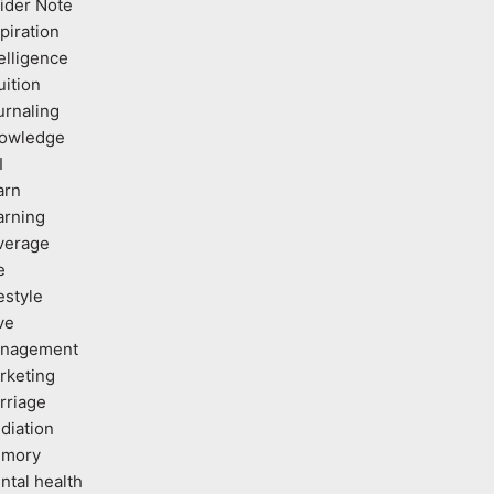
sider Note
piration
elligence
uition
urnaling
owledge
I
arn
arning
verage
e
estyle
ve
nagement
rketing
rriage
diation
mory
ntal health