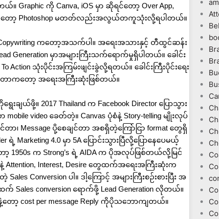
am
်။ Graphic ကို Canva, iOS မှာ ဆိုရင်တော့ Over App,
At
့ကတော့ Photoshop မတတ်လည်းအလွယ်တကူသုံးလို့ရပါတယ်။
Be
bo
 Copywriting ကတော့အသက်ပါ။ အရေးအသားနှင့် တီထွင်ဆန်း
Br
 Lead Generation မှာအများကြီးသက်ရောက်မှုရှိပါတယ်။ ခေါင်း
Br
o To Action သုံးပိုင်းအကြမ်းဖျင်းခွဲလို့ရတယ်။ ခေါင်းကြီးပိုင်းရေး
Bu
တာကတော့ အရေးအကြီးဆုံးဖြစ်တယ်။
Bu
Ca
ိုရွေးချယ်ဖို့။ 2017 Thailand က Facebook Director ပြောသွား
Ch
ile video ခေတ်တဲ့။ Canvas ပုံစံနဲ့ Story-telling မျိုးလုပ်
Ch
တင်တာ၊ Message ပို့စေချင်တာ အစရှိတဲ့ကြော်ငြာ format တွေရှိ
Ch
r ရဲ့ Marketing 4.0 မှာ 5A ပြောင်းသွားပြီလို့ပြောနေပေမယ့်
Ch
့ 1950s က Strong’s ရဲ့ AIDA က ပိုအလုပ်ဖြစ်တယ်လို့မြင်
Co
 Attention, Interest, Desire တွေထက်အရေးအကြီးဆုံးက
Co
်တဲ့ Sales Conversion ပါ။ ဒါ့ကြောင့် အများကြီးစဉ်းစားပြီး အ
co
် Sales conversion ရောက်ဖို့ Lead Generation လိုတယ်။
Co
ဲ့တော့ cost per message Reply ကိုပိုသဘောကျတယ်။
Co
Co