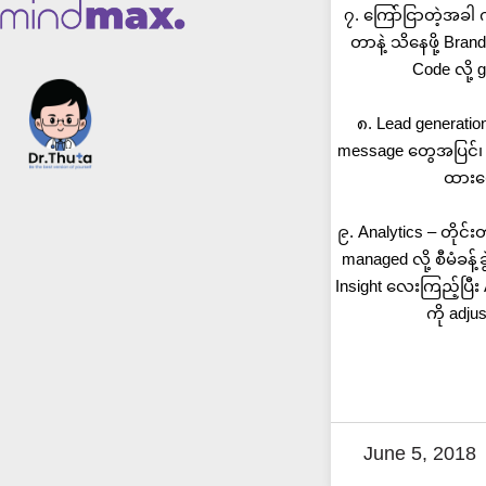
၇. ကြော်ငြာတဲ့အခါ ကို
တာနဲ့ သိနေဖို့ Bra
Code လို့
၈. Lead generatio
message တွေအပြင်၊ 
ထားပေ
၉. Analytics – တိုင်း
managed လို့ စီမံခန်
Insight လေးကြည့်ပြီး 
ကို adju
June 5, 2018