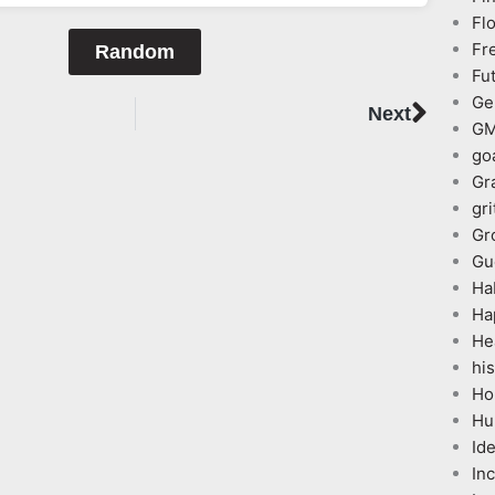
Fl
Fr
Random
Fu
Next
Ge
Next
G
go
Gr
gri
Gr
Gu
Ha
Ha
He
his
Ho
Hu
Id
In