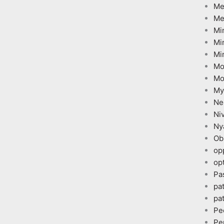
Me
Me
Mi
Mi
Mi
Mo
Mo
My
Ne
Ni
Ny
Ob
op
opt
Pa
pa
pa
Pe
Pe