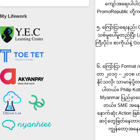
ကျော်အရေးပါပါတယ
PromoRepublic တို
My Lifework
၅. ကြော်ငြာရေးနည်း
သစ်မှုပေါ်မူတည်ပြီး
ကြီးပိုင်း၊ စာကိုယ်နဲ့ G
၆. ကြော်ငြာ Format က
တာ ၂၀၁၇ – ၂၀၁၈ ဟာ mob
နိုင်သလို၊ သာမာန်ပို့
ပါတယ်။ Philip Kotle
Myanmar ပြည်မှာတော
တယ်။ SME အနေနဲ့
နောက်ဆုံး Action ဖြစ
ဆင့်တွေဖြတ်နေတာထက
ကျွန်တော့အနေန