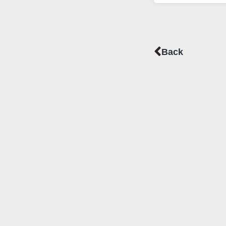
Prev
Back