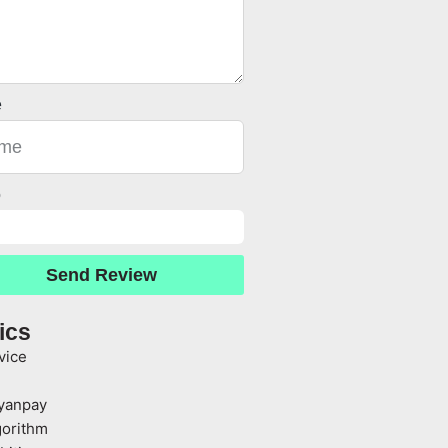
e
o
Send Review
ics
vice
yanpay
gorithm