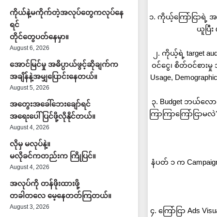
ကိုယ်နဲ့မကိုက်တဲ့အလုပ်တွေကလုပ်နေ
၁. ကိုယ့်ကြော်ငြာရဲ့
ရင်
ယူပြီ
တိုင်တွေပတ်နေမှာ။
August 6, 2026
၂. ကိုယ့်ရဲ့ targe
အောင်မြင်မှု အဓိပ္ပာယ်ဖွင့်ဆိုချက်က
ဝင်ငွေ၊ စိတ်ဝင်စား
အချိန်နဲ့အမျှပြောင်းနေတယ်။
Usage, Demographic
August 5, 2026
၃. Budget ဘယ်လောက
အတွေးအခေါ်ဘေးချော်ရင်
ကြာကြာကြော်ငြာမလဲ?
အရေးပေါ်ပြင်ဖို့လိုနိုင်တယ်။
August 4, 2026
လိုမှ မလုပ်နဲ့။
မလိုခင်ကတည်းက ကြိုပြင်။
နံပတ် ၁ က Campaign O
August 4, 2026
အလုပ်ကို တန်ဖိုးထားဖို့
တခါတလေ မေ့နေတတ်ကြတယ်။
August 3, 2026
၄. ကြော်ငြာ Ads Visu