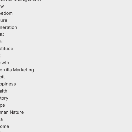
ow
eedom
ture
neration
MC
al
atitude
t
owth
errilla Marketing
bit
ppiness
alth
tory
pe
man Nature
ea
come