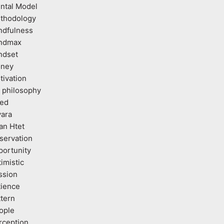
ntal Model
thodology
ndfulness
ndmax
ndset
ney
tivation
 philosophy
ed
vara
an Htet
servation
portunity
imistic
ssion
tience
ttern
ople
rception