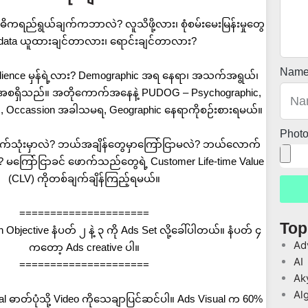
 အဓိကရည်ရွယ်ချက်ကဘာလဲ? လူသိဖို့လား၊ စုံစမ်းမေးမြန်းမှုတွေ
း data ယူထားချင်တာလား၊ ရောင်းချင်တာလား?
Nam
t audience မှန်ရဲ့လား? Demographic အရ နေရာ၊ အသက်အရွယ်၊
မှု အစရှိသည်။ အတိုကောက်အနေနဲ့ PUDOG – Psychographic,
, Occassion အခါသမရ, Geographic နေရာကိုစဉ်းစားရမယ်။
Phot
်သုံးမှာလဲ? ဘယ်အချိန်တွေမှာကြော်ငြာမလဲ? ဘယ်လောက်
 မကြော်ငြာခင် ဖောက်သည်တွေရဲ့ Customer Life-time Value
(CLV) ကိုတစ်ချက်ချိန်ကြည့်ရမယ်။
=====================
Top
bjective နံပတ် ၂ နဲ့ ၃ ကို Ads Set လို့ခေါ်ပါတယ်။ နံပတ် ၄
Ad
ကတော့ Ads creative ပါ။
AI
=====================
Ak
Al
al ဓာတ်ပုံသို့ Video ကိုသေချာပြင်ဆင်ပါ။ Ads Visual က 60%