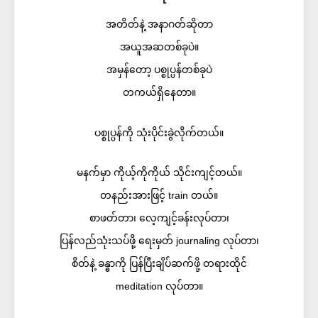
အတိတ်နဲ့ အနာဂတ်ဆိုတာ
အယူအဆတစ်ခုပဲ။
အမှန်တော့ ပစ္စုပ္ပန်တစ်ခုပဲ
တကယ်ရှိနေတာ။
ပစ္စုပ္ပန်ကို သုံးပိုင်းခွဲလိုက်တယ်။
မနက်မှာ ကိုယ့်ကိုကိုယ် သိုင်းကျင့်တယ်။
တနည်းအားဖြင့် train တယ်။
စာဖတ်တာ၊ လေ့ကျင့်ခန်းလုပ်တာ၊
ပြန်လည်သုံးသပ်ဖို့ ရေးမှတ် journaling လုပ်တာ၊​
စိတ်နဲ့ ခန္ဓာကို ပြန်ပြီးချိပ်ဆက်ဖို့ တရားထိုင်
meditation လုပ်တာ။​