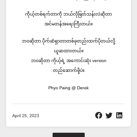
ကိုယ့်တစ်ရက်တာကို ဘယ်လိုဖြတ်သန်းလဲဆိုတာ
အင်မတန်အရေးကြီးတယ်။
ဘဝဆိုတာ ပိုက်ဆံရှာတာတစ်ခုတည်းထက်ပိုတယ်လို့
ယူဆထားတယ်။​
ဘဝဆိုတာ ကိုယ့်ရဲ့ အကောင်းဆုံး version
တည်ဆောက်ဖို့ပဲ။
Phyo Paing @ Derek
April 25, 2023