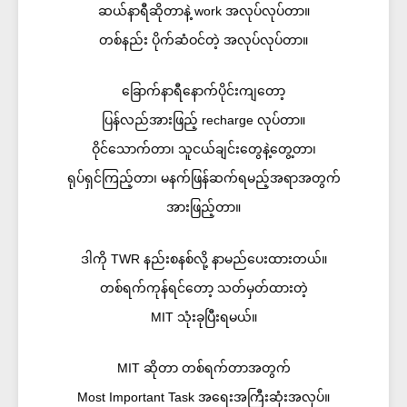
ဆယ်နာရီဆိုတာနဲ့ work အလုပ်လုပ်တာ။
တစ်နည်း ပိုက်ဆံဝင်တဲ့ အလုပ်လုပ်တာ။​
ခြောက်နာရီနောက်ပိုင်းကျတော့
ပြန်လည်အားဖြည့် recharge လုပ်တာ။
ဝိုင်သောက်တာ၊ သူငယ်ချင်းတွေနဲ့တွေ့တာ၊
ရုပ်ရှင်ကြည့်တာ၊ မနက်ဖြန်ဆက်ရမည့်အရာအတွက်
အားဖြည့်တာ။
ဒါကို TWR နည်းစနစ်လို့ နာမည်ပေးထားတယ်။
တစ်ရက်ကုန်ရင်တော့ သတ်မှတ်ထားတဲ့
MIT သုံးခုပြီးရမယ်။​
MIT ဆိုတာ တစ်ရက်တာအတွက်
Most Important Task အရေးအကြီးဆုံးအလုပ်။