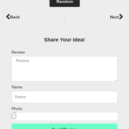
Random
Prev
Ne
Back
Next
Share Your Idea!​
Review
Name
Photo