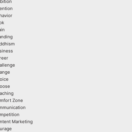
bition
tention
havior
ok
ain
anding
ddhism
siness
reer
allenge
ange
oice
oose
aching
mfort Zone
mmunication
mpetition
ntent Marketing
urage