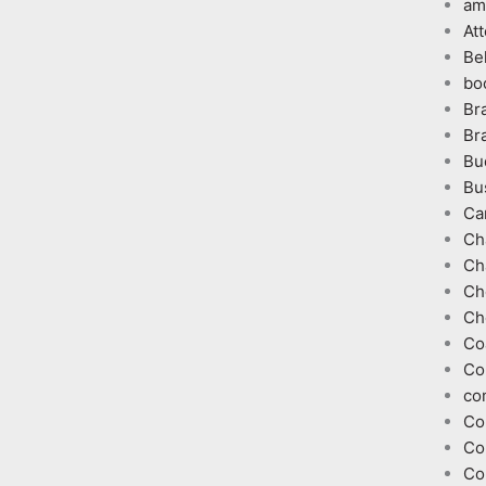
am
At
Be
bo
Br
Br
Bu
Bu
Ca
Ch
Ch
Ch
Ch
Co
Co
co
Co
Co
Co