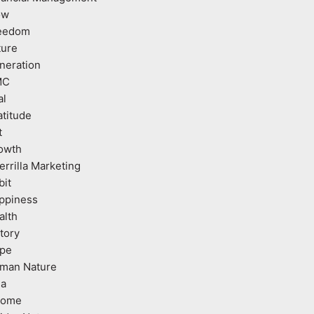
ow
eedom
ture
neration
MC
al
atitude
t
owth
errilla Marketing
bit
ppiness
alth
tory
pe
man Nature
ea
come