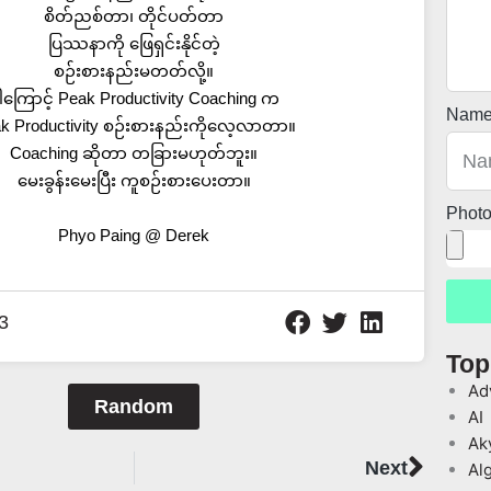
စိတ်ညစ်တာ၊ တိုင်ပတ်တာ
ပြဿနာကို ဖြေရှင်းနိုင်တဲ့
စဉ်းစားနည်းမတတ်လို့။
ါကြောင့် Peak Productivity Coaching က
Nam
k Productivity စဉ်းစားနည်းကိုလေ့လာတာ။
Coaching ဆိုတာ တခြားမဟုတ်ဘူး။
မေးခွန်းမေးပြီး ကူစဉ်းစားပေးတာ။
Phot
Phyo Paing @ Derek
3
Top
Ad
Random
AI
Ak
Next
Next
Al