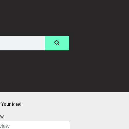
Your Idea!​
ew