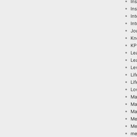
In
Ins
Int
Int
Jo
Kn
KP
Le
Le
Le
Lif
Lif
Lo
Ma
Ma
Ma
Me
Me
me