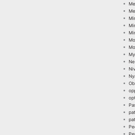
Me
Me
Mi
Mi
Mi
Mo
Mo
My
Ne
Ni
Ny
Ob
op
opt
Pa
pa
pa
Pe
Pe