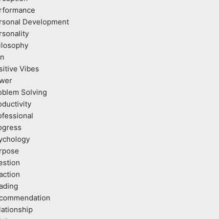
rformance
rsonal Development
rsonality
ilosophy
an
sitive Vibes
wer
oblem Solving
oductivity
ofessional
ogress
ychology
rpose
estion
action
ading
commendation
lationship