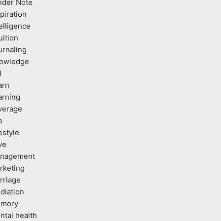
sider Note
piration
elligence
uition
urnaling
owledge
I
arn
arning
verage
e
estyle
ve
nagement
rketing
rriage
diation
mory
ntal health