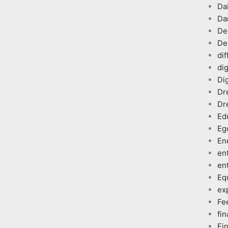
Dai
Da
De
De
dif
dig
Dig
Dr
Dr
Ed
Eg
En
en
en
Eq
ex
Fe
fin
Fi