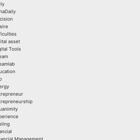
ly
naDaily
cision
sire
ficulties
ital asset
ital Tools
eam
eamlab
ucation
o
ergy
trepreneur
trepreneurship
uanimity
perience
eling
ancial
nancial Management