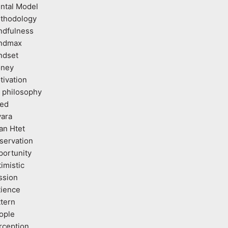
ntal Model
thodology
ndfulness
ndmax
ndset
ney
tivation
 philosophy
ed
vara
an Htet
servation
portunity
imistic
ssion
tience
ttern
ople
rception