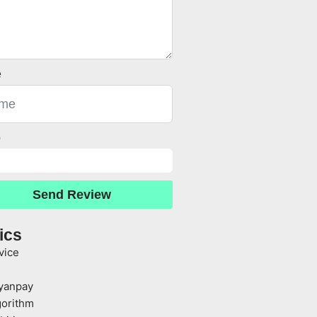
e
o
Send Review
ics
vice
yanpay
gorithm