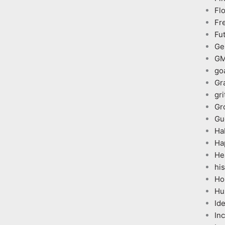
Fl
Fr
Fu
Ge
G
go
Gr
gri
Gr
Gu
Ha
Ha
He
his
Ho
Hu
Id
In