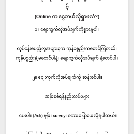
င့်
(Online က ငွေဘယ်လိုရှာမလဲ?)
၁။ စျေးကွက်လိုအပ်ချက်ကိုရှာဖွေပါ။
လုပ်ငန်းစမည့်လူအများစုက ကုန်ပစ္စည်းကစတင်ကြတယ်။
ကုန်ပစ္စည်းနဲ့ မစတင်ပါနဲ့။ စျေးကွက်လိုအပ်ချက် နဲ့စတင်ပါ။
၂။ စျေးကွက်လိုအပ်ချက်ကို ဆန်းစစ်ပါ။
ဆန်းစစ်ရန်နည်းလမ်းများ
-မေးပါ။ (Ask) ဖုန်း၊ survey၊ စကားပြောမေးလို့ရပါတယ်။