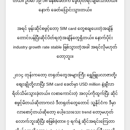
တယ်။ ဥပမာ ၁၉:၁၈ မိနစ်ခေတ်က ခွေထုတ်ရင်ချမ်းသာတယ်။
နောက် ခေတ်ပြောင်းသွားတယ်။
အရင် ဖုန်းဆိုင်စဖွင့်တော့ SIM card တွေစချပေးတဲ့အချိန်
တောင်းပန်ပြီးဆိုင်ပိတ်ရတဲ့အချိန်တွေရှိတယ်။ နောက်ပိုင်း
industry growth rate stable ဖြစ်သွားတဲ့အခါ အရင်လိုမဟုတ်
တော့ဘူး။
၂၀၁၄ တုန်းကတော့ တရုတ်တွေအများကြီး ရွှေဖြူပလာဇာတို့၊
စျေးချိုတို့လာပြီး SIM card ခေတ်မှာ USD million နဲ့ချီလာ
ရိတ်သိမ်းသွားခဲ့တယ်။ လစာကောင်းတဲ့ အလုပ်ကိုထွက်ပြီး ဆိုင်
စဖွင့်မိတယ်ဆိုတာကလဲ ဒီတရုတ်တွေတောင် သူ့နိုင်ငံက ဒီမှာ
လာစောင့်တယ်ဆိုတော့ ပေါ့သေးသေး trend တော့မဟုတ်
လောက်ဘူးဆိုပြီး စဖြစ်ခဲ့တာ။ ၇ ရက်နဲ့ ဆိုင်အရင်းကြေတာ