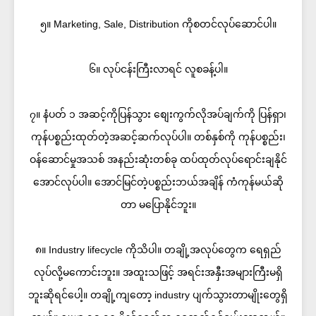
၅။ Marketing, Sale, Distribution ကိုစတင်လုပ်ဆောင်ပါ။
၆။ လုပ်ငန်းကြီးလာရင် လူစခန့်ပါ။
၇။ နံပတ် ၁ အဆင့်ကိုပြန်သွား စျေးကွက်လိုအပ်ချက်ကို ပြန်ရှာ၊
ကုန်ပစ္စည်းထုတ်တဲ့အဆင့်ဆက်လုပ်ပါ။ တစ်နှစ်ကို ကုန်ပစ္စည်း၊
ဝန်ဆောင်မှုအသစ် အနည်းဆုံးတစ်ခု ထပ်ထုတ်လုပ်ရောင်းချနိုင်
အောင်လုပ်ပါ။ အောင်မြင်တဲ့ပစ္စည်းဘယ်အချိန် ကံကုန်မယ်ဆို
တာ မပြောနိုင်ဘူး။
၈။ Industry lifecycle ကိုသိပါ။ တချို့အလုပ်တွေက ရေရှည်
လုပ်လို့မကောင်းဘူး။ အထူးသဖြင့် အရင်းအနှီးအများကြီးမရှိ
ဘူးဆိုရင်ပေါ့။ တချို့ကျတော့ industry ပျက်သွားတာမျိုးတွေရှိ