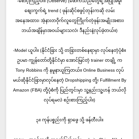
-စောင့်ကြည့်ပါ။ (Observe) (ဖောက်သည်တွေရဲ့အပြုအမူ၊
စျေးကွက်ရဲ့ trend ( ဖုန်းဆိုင်စဖွင့်တုန်းကဆို လမ်း
အနေအထား၊ အဲ့နားတဝိုက်လူတွေကြိုက်တဲ့ဖုန်းအမျိုးအစား၊
ဘယ်အချိန်မှာအဝယ်များသလဲ၊ ဒီနည်းနဲ့လုပ်ခဲ့တယ်။)
-Model ယူပါ။ (နိုင်ငံခြား သို့ တခြားတစ်နေရာမှာ လုပ်နေတဲ့ပုံစံ။
ဥပမာ ကျွန်တော်တို့နိုင်ငံမှာ အောင်မြင်တဲ့ trainer တချို့ က
Tony Robbins ကို နမူနာယူကြတယ်။ Online Business လုပ်
မယ်ဆိုနိုင်ငံခြားမှာလုပ်နေတဲ့ Dropshipping တို့၊ Fulfillment By
Amazon (FBA) တို့ပုံစံကို ပြည်တွင်းမှာ သူ့နည်းသူ့ဟန် ဘယ်လို
လုပ်ရမလဲ စဉ်းစားကြည့်ပါ။)
၃။ ကုန်ပစ္စည်းကို ရှာဖွေ သို့ ဖန်တီးပါ။