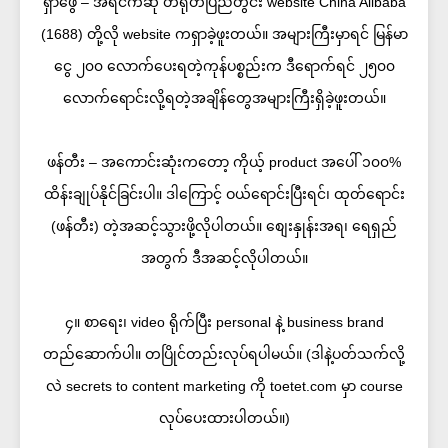
ရှာဖွေ – အရင်ကဆို တရုတ်ပြည်တွင်း website China Alibaba
(1688) တို့လို website ကရှာခဲ့ဖူးတယ်။ အများကြီးမှာရင် မြန်မာ
ငွေ ၂၀၀ လောက်ပေးရတဲ့ကုန်ပစ္စည်းက ဒီရောက်ရင် ၂၅၀၀
လောက်ရောင်းလို့ရတဲ့အချိန်တွေအများကြီးရှိခဲ့ဖူးတယ်။
ဖန်တီး – အကောင်းဆုံးကတော့ ကိုယ့် product အပေါ် ၁၀၀%
ထိန်းချုပ်နိုင်ခြင်းပါ။ ဒါကြောင့် ဝယ်ရောင်းပြီးရင်၊ ထုတ်ရောင်း
(ဖန်တီး) တဲ့အဆင့်သွားဖို့လိုပါတယ်။ စျေးနှုန်းအရ၊ ရေရှည်
အတွက် ဒီအဆင့်လိုပါတယ်။
၄။ စာရေး၊ video ရိုက်ပြီး personal နဲ့ business brand
တည်ဆောက်ပါ။ တပြိုင်တည်းလုပ်ရပါမယ်။ (ဒါနဲ့ပတ်သက်လို့
လဲ secrets to content marketing ကို toetet.com မှာ course
လုပ်ပေးထားပါတယ်။)