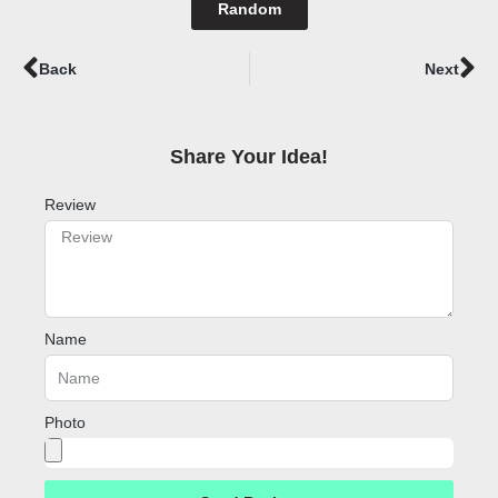
Random
Prev
Ne
Back
Next
Share Your Idea!​
Review
Name
Photo