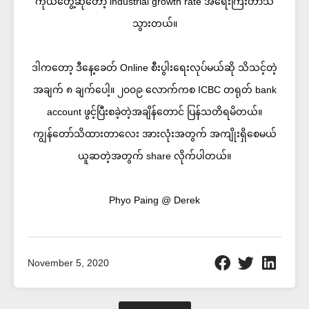
ကိုယ်တွေ့ဆိုတော့ industrial growth rate အရေးကြီးတာသိ
သွားတယ်။
ဒါကတော့ ဒီနေ့ခေတ် Online စီးပွါးရေးလုပ်မယ်ဆို သိသင့်တဲ့
အချက် ၈ ချက်ပေါ့။ ၂၀၀၉ လောက်ကစ ICBC တရုတ် bank
account ဖွင့်ပြီးစခဲ့တဲ့အချိန်တောင် ပြန်သတိရမိတယ်။
ကျွန်တော်သိထားတာလေး အားလုံးအတွက် အကျိုးရှိစေမယ်
ယူဆတဲ့အတွက် share လိုက်ပါတယ်။
Phyo Paing @ Derek
November 5, 2020