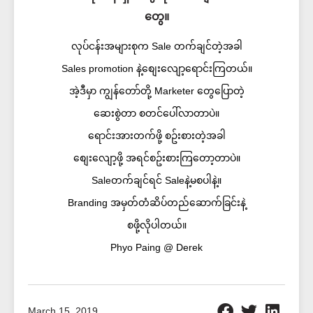
တွေ။
လုပ်ငန်းအများစုက Sale တက်ချင်တဲ့အခါ
Sales promotion နဲ့စျေးလျော့ရောင်းကြတယ်။
အဲ့ဒီမှာ ကျွန်တော်တို့ Marketer တွေပြောတဲ့
ဆေးစွဲတာ စတင်ပေါ်လာတာပဲ။
ရောင်းအားတက်ဖို့ စဥ်းစားတဲ့အခါ
စျေးလျော့ဖို့ အရင်စဥ်းစားကြတော့တာပဲ။
Saleတက်ချင်ရင် Saleနဲ့မစပါနဲ့။
Branding အမှတ်တံဆိပ်တည်ဆောက်ခြင်းနဲ့
စဖို့လိုပါတယ်။
Phyo Paing @ Derek
March 15, 2019