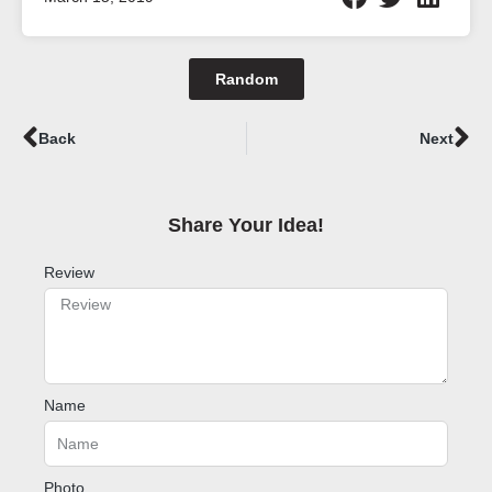
Random
Prev
Ne
Back
Next
Share Your Idea!​
Review
Name
Photo