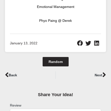
Emotional Management
Phyo Paing @ Derek
January 13, 2022
Random
Prev
Ne
Back
Next
Share Your Idea!​
Review