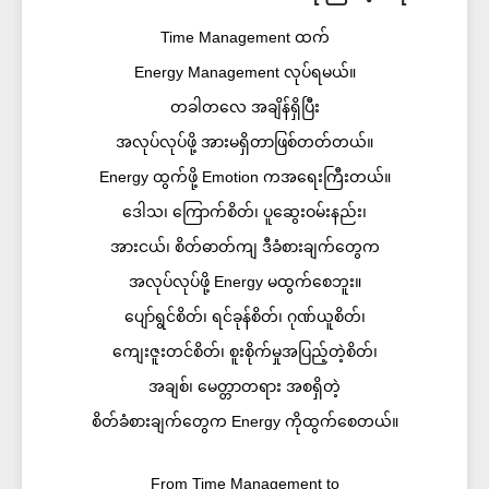
Time Management ထက်
Energy Management လုပ်ရမယ်။​
တခါတလေ အချိန်ရှိပြီး
အလုပ်လုပ်ဖို့ အားမရှိတာဖြစ်တတ်တယ်။
Energy ထွက်ဖို့ Emotion ကအရေးကြီးတယ်။
ဒေါသ၊ ကြောက်စိတ်၊ ပူဆွေးဝမ်းနည်း၊
အားငယ်၊ စိတ်ဓာတ်ကျ ဒီခံစားချက်တွေက
အလုပ်လုပ်ဖို့ Energy မထွက်စေဘူး။
ပျော်ရွင်စိတ်၊ ရင်ခုန်စိတ်၊ ဂုဏ်ယူစိတ်၊
ကျေးဇူးတင်စိတ်၊ စူးစိုက်မှုအပြည့်တဲ့စိတ်၊
အချစ်၊ မေတ္တာတရား အစရှိတဲ့
စိတ်ခံစားချက်တွေက Energy ကိုထွက်စေတယ်။
From Time Management to