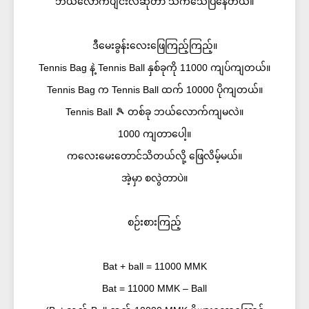
ဘယ်လောက်ပျင်းလဲဆိုတာ သက်သေပြနေတယ်။
ဒီမေးခွန်းလေးဖြေကြည့်ကြည့်။
Tennis Bag နဲ့ Tennis Ball နှစ်ခုကို 11000 ကျပ်ကျတယ်။
Tennis Bag က Tennis Ball ထက် 10000 ပိုကျတယ်။
Tennis Ball 🎾 တစ်ခု ဘယ်လောက်ကျမလဲ။
1000 ကျတာပေါ့။
ကလေးမေးတောင်သိတယ်လို့ ဖြေလိမ့်မယ်။
အဲ့မှာ စလွဲတာပဲ။
စဉ်းစားကြည့်
Bat + ball = 11000 MMK
Bat = 11000 MMK – Ball