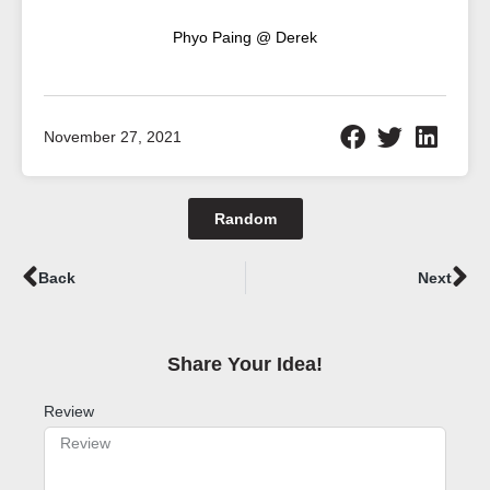
Phyo Paing @ Derek
November 27, 2021
Random
Prev
Ne
Back
Next
Share Your Idea!​
Review