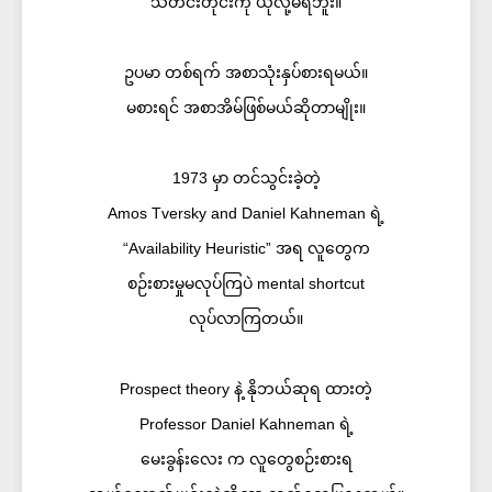
သတင်းတိုင်းကို ယုံလို့မရဘူး။
ဥပမာ တစ်ရက် အစာသုံးနှပ်စားရမယ်။
မစားရင် အစာအိမ်ဖြစ်မယ်ဆိုတာမျိုး။
1973 မှာ တင်သွင်းခဲ့တဲ့
Amos Tversky and Daniel Kahneman ရဲ့
“Availability Heuristic” အရ လူတွေက
စဉ်းစားမှုမလုပ်ကြပဲ mental shortcut
လုပ်လာကြတယ်။
Prospect theory နဲ့ နိုဘယ်ဆုရ ထားတဲ့
Professor Daniel Kahneman ရဲ့
မေးခွန်းလေး က လူတွေစဉ်းစားရ