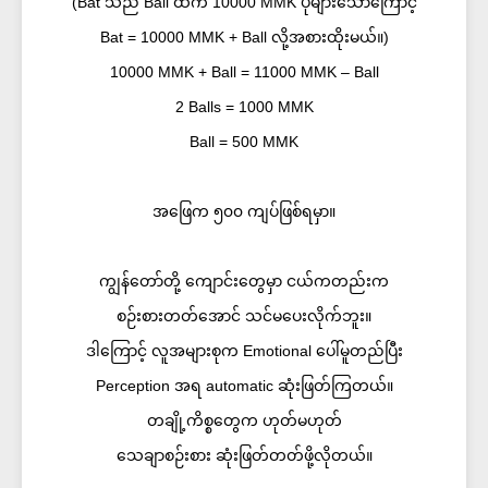
(Bat သည် Ball ထက် 10000 MMK ပိုများသောကြောင့်
Bat = 10000 MMK + Ball လို့အစားထိုးမယ်။)
10000 MMK + Ball = 11000 MMK – Ball
2 Balls = 1000 MMK
Ball = 500 MMK
အဖြေက ၅၀၀ ကျပ်ဖြစ်ရမှာ။
ကျွန်တော်တို့ ကျောင်းတွေမှာ ငယ်ကတည်းက
စဉ်းစားတတ်အောင် သင်မပေးလိုက်ဘူး။
ဒါကြောင့် လူအများစုက Emotional ပေါ်မူတည်ပြီး
Perception အရ automatic ဆုံးဖြတ်ကြတယ်။
တချို့ကိစ္စတွေက ဟုတ်မဟုတ်
သေချာစဉ်းစား ဆုံးဖြတ်တတ်ဖို့လိုတယ်။