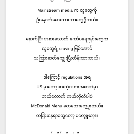
Mainstream media က လူတွေကို
ဦးနှောက်ဆေးထားတာတွေရှိတယ်။
နောက်ပြီး အစားသောက် ကော်ပရေးရှင်းတွေက
လူတွေရဲ့ craving ဖြစ်အောင်
သကြားဓာတ်ကျွေးပြီးထိန်းထားတယ်။
ဒါကြောင့် regulations အရ
US မှာတော့ စားတဲ့အစားအစာထဲမှာ
ဘယ်လောက် ကယ်လိုလီပါပဲ
McDonald Menu တွေဘေးတွေ့ဖူးတယ်။
တခြားနေရာတွေတော့ မတွေ့ဖူးဘူး။