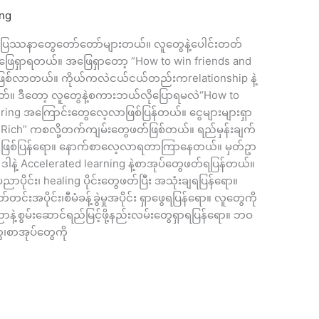
ing
ာ့ပြဿနာတွေတော်တော်များတယ်။ လူတွေနဲ့ပေါင်းတတ်
ြေရှာရတယ်။ အဖြေရှာတော့ “How to win friends and
ဖြစ်လာတယ်။ ကိုယ်ကလဲငယ်ငယ်တည်းကrelationship နဲ့
တ်။ ဒီတော့ လူတွေနဲ့စကားဘယ်လိုပြောရမလဲ“How to
neering အကြောင်းတွေလေ့လာဖြစ်ပြန်တယ်။ ငွေများများရှာ
ow Rich” ကစလို့တက်ကျမ်းတွေဖတ်ဖြစ်တယ်။ ရည်မှန်းချက်
တို့ဖတ်ဖြစ်ပြန်ရော။ နောက်စာလေ့လာရတာကြာနေတယ်။ မှတ်ဥာ
ဒါနဲ့ Accelerated learning နဲ့စာအုပ်တွေဖတ်ရပြန်တယ်။
ုင်း၊ healing ပိုင်းတွေဖတ်ပြီး အသုံးချရပြန်ရော။
်တင်းအပိုင်း၊စီမံခန့်ခွဲမှုအပိုင်း ရှာဖွေရပြန်ရော။ လူတွေကို
ညာနဲ့စွမ်းဆောင်ရည်မြင့်ဖို့နည်းလမ်းတွေရှာရပြန်ရော။ ဘဝ
ေ၊စာအုပ်တွေကို