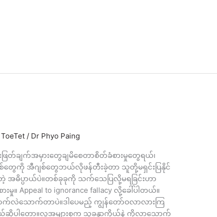
,
ToeTet
/
Dr Phyo Paing
းဖြတ်ချက်အမှားတွေချမိစေတာစိတ်ခံစားမှုတွေရယ်၊
ေကို အီဂျစ်တွေဘယ်လိုဖန်တီးခဲ့တာ သူတို့မရှင်းပြနိုင်
ဲ့ အဓိပ္ပာယ်ပဲ။တစ်ခုခုကို သက်သေပြလို့မရခြင်းဟာ
စားမှု။ Appeal to ignorance fallacy လို့ခေါ်ပါတယ်။
ောက်လဲသောက်တာပဲ။ဒါပေမည့် ကျွန်တော်ဝလာလားကြ
ပါတော့။လူအများစုက သူ့ခန္ဓာကိုယ်နဲ့ ကိုလာသောက်