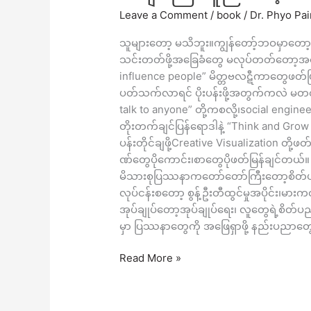
အဖြေ
Leave a Comment
/
book
/
Dr. Phyo Pa
ရှာ
ဖို့
သူများတော့ မသိဘူး။ကျွန်တော့်ဘဝမှာတေ
နည်း
သင်းတတ်ဖို့အခြေခံတွေ မလုပ်တတ်တော့အဖ
ပညာ
influence people” မိတ္တဗလဋီကာတွေဖတ်
တွေ၊
ပတ်သက်လာရင် ပိုးပန်းဖို့အတွက်ကလဲ မတ
စာအုပ်
talk to anyone” တို့ကစလို့၊social engi
တွေ
တိုးတက်ချင်ပြန်ရောဒါနဲ့ “Think and Gr
ကို
ပန်းတိုင်ချဖို့Creative Visualization 
အများ
ဏ်တွေပိုကောင်း၊စာတွေပိုဖတ်မြန်ချင်တယ်။ 
ကြီး
မိသားစုပြဿနာကတော်တော်ကြီးတော့စိတ်ပညာပိ
ကူညီ
လုပ်ငန်းစတော့ စွန့်ဦးတီထွင်မှုအပိုင်း၊မားကတ
ပေး
အုပ်ချုပ်တော့အုပ်ချုပ်ရေး၊ လူတွေရဲ့စိတ်ပ
ခဲ့
မှာ ပြဿနာတွေကို အဖြေရှာဖို့ နည်းပညာတွ
တယ်။
Read More »