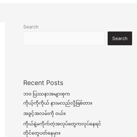
Search
Search
Recent Posts
ဘဝ ပြဿနာအများစုက
ကိုယ့်ကိုကိုယ် နားမလည်လို့ဖြစ်တာ။
အခွင့်အလမ်းကို ဝယ်။
ကိုယ်နဲ့မကိုက်တဲ့အလုပ်တွေကလုပ်နေရင်
တိုင်တွေပတ်နေမှာ။