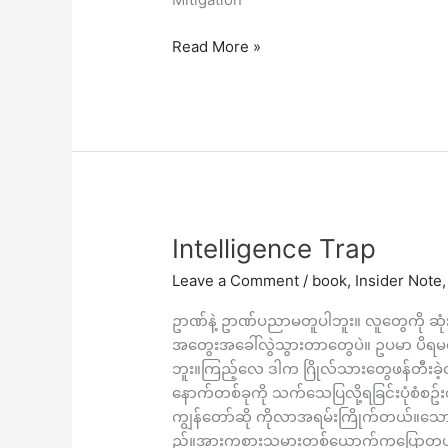
Read More »
Intelligence
Intelligence Trap
Trap
Leave a Comment
/
book
,
Insider Note
ဥာဏ်နဲ့ ဥာဏ်ပညာမတူပါဘူး။ လူတွေကို ဆုံ
အတွေးအခေါ်လွဲသွားတာတွေပဲ။ ဥပမာ ပိရမစ်တွ
ဘူး။ကြည့်လေ ဒါက ဂြိုလ်သားတွေဖန်တီးခဲ့တ
နောက်တစ်ခုကို သက်သေပြလို့ရခြင်းပုံစံစဥ်း
ကျွန်တော်ဆို ကိုလာအရမ်းကြိုက်တယ်။သ
ည့်။အားကစားသမားတစ်ယောက်ကပြောတယ်ဆို