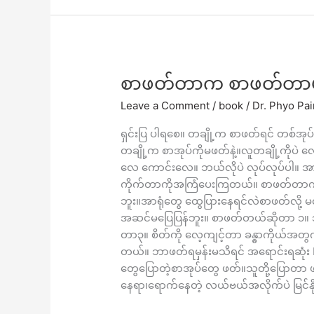
စာ
စာဖတ်တာက စာဖတ်တာမ
ဖတ်
Leave a Comment
/
book
/
Dr. Phyo Pa
တာက
စာ
ရှင်းပြ ပါရစေ။ တချို့က စာဖတ်ရင် တစ်အ
ဖတ်
တချို့က စာအုပ်ကိုမဖတ်နဲ့။လူတချို့ကိုပဲ
တာ
လေ ကောင်းလေ။ ဘယ်လိုပဲ လုပ်လုပ်ပါ။ အား
မဟုတ်
ကိုက်တာကိုအကြံပေးကြတယ်။ စာဖတ်တာက 
ဘူး။
ဘူး။အာရုံတွေ ထွေပြားနေရင်လဲစာဖတ်လို့ မ
အဆင်မပြေပြန်ဘူး။ စာဖတ်တယ်ဆိုတာ ၁။ 
တာ၃။ စိတ်ကို လေ့ကျင့်တာ ခန္ဓာကိုယ်အ
တယ်။ ဘာဖတ်ရမှန်းမသိရင် အရောင်းရဆုံး b
တွေပြောတဲ့စာအုပ်တွေ ဖတ်။သူတို့ပြောတာ ဖတ်လ
နေရာ၊ရောက်နေတဲ့ လယ်ဗယ်အလိုက်ပဲ မြင်