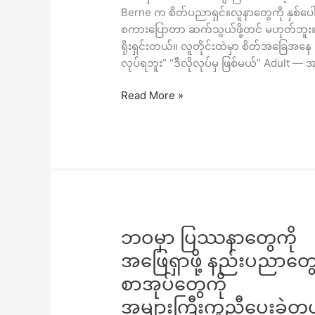
ဖို့
Berne က စိတ်ပညာရှင်။လူနာတွေကို နှစ်ပေါင
မျှဝေ
စကားပြောတာ ဆက်သွယ်ဖို့တင် မဟုတ်ဘူး။စိတ်
ပေး
ရိုးရှင်းတယ်။ လူတိုင်းထဲမှာ စိတ်အခြေအ
တာ
လုပ်ရဘူး” “ဒီလိုလုပ်မှ ဖြစ်မယ်” Adult —
ဖြစ်
ပါ
Read More »
တယ်။
ဘဝ
ဘဝမှာ ပြဿနာတွေကို
မှာ
အဖြေရှာဖို့ နည်းပညာတွေ
ပြဿနာ
စာအုပ်တွေကို
တွေ
ကို
အများကြီးကူညီပေးခဲ့တ