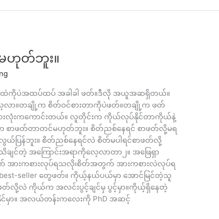
ဟုတ်ဘူး။
ing
ုပ်ထဲကိုပဲအထပ်ထပ် အခါခါ ဖတ်။ဒီလို အယူအဆရှိတယ်။
 လေ့လာ။တချို့က စိတ်ဝင်စားတာကိုပဲဖတ်။တချို့က ဖတ်
လုံးကကောင်းတယ်။ လူတိုင်းက ကိုယ်လုပ်နိုင်တာကိုယ်နဲ့
စာဖတ်တာတင်မဟုတ်ဘူး။ စိတ်ညစ်နေရင် စာဖတ်လို့မရ
လွယ်ပြန်ဘူး။ စိတ်ညစ်နေရင်လဲ စိတ်မပါရင်စာဖတ်လို့
သိချင်တဲ့ အကြောင်းအရာကိုလေ့လာတာ၂။ အဖြေရှာ
တွက် အားကစားလုပ်ရသလို၊စိတ်အတွက် အားကစားလဲလုပ်ရ
est-seller တွေဖတ်။ ကိုယ့်နယ်ပယ်မှာ အောင်မြင်တဲ့သူ
ို့လဲ ကိုယ်က အလင်းပွင့်ချင်မှ ပွင့်မှာ။ကိုယ့်ရှိနေတဲ့
နိုင်မှာ။ အလယ်တန်းကလေးကို PhD အဆင့်