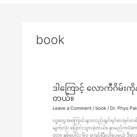
book
ဒါ
ဒါကြောင့် လောကီဂိမ်းကိ
ကြောင့်
တယ်။
လောကီ
Leave a Comment
/
book
/
Dr. Phyo Pa
ဂိ
မ်း
လူတွေအကြောင်းနားလည်ချင်ရင်စာအုပ်တစ်ခု
ကို
မျက်လုံး ပြောင်းသွားခဲ့တယ်။ နာမည်ကGam
နားလည်
တာ။ နှစ်ပေါင်း ၆၀ ကျော်ပြီ။ဒါပေမယ့် ဒီစာ