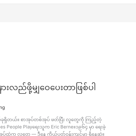
ုနားလည်ဖို့မျှဝေပေးတာဖြစ်ပါ
ing
ရှိတယ်။ စာအုပ်တစ်အုပ် ဖတ်ပြီး လူတွေကို ကြည့်တဲ့
es People Playရေးသူက Eric Berne။၁၉၆၄ မှာ ရေးခဲ့
အုပ်ထဲက လူတွေ — ဒီနေ့ ကိုယ့်ပတ်ဝန်းကျင်မှာ ရှိနေဆဲ။