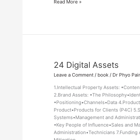
Read More »
24
24 Digital Assets
Digital
Leave a Comment
/
book
/
Dr Phyo Pai
Assets
1.Intellectual Property Assets: •Conte
2.Brand Assets: •The Philosophy•Iden
•Positioning•Channels•Data 4.Product
Product•Products for Clients (P4C) 5.
Systems•Management and Administrati
•Key People of Influence•Sales and 
Administration•Technicians 7.Funding 
Mitigation