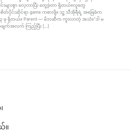
်းများစွာ လေ့လာပြီး တွေ့ခဲ့တာ ရှိတယ်။လူတွေ
ပိုင်းဆိုင်ရာ game ကစားဖို့။ သူ့ သီအိုရီရဲ့ အခြေခံက
နေ ၃ ခု ရှိတယ်။ Parent — မိဘဆီက ကူးလာတဲ့ အသံ။“ဒါ မ
 အချက်အလက် ကြည့်ပြီး […]
၊
ယ်။