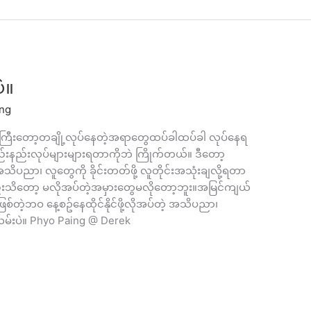
ဲ။
ing
ြီးတော့တချို့လုပ်နေတဲ့အရာတွေထပ်ခါထပ်ခါ လုပ်နေရ
နည်းလုပ်များများရတာကိုဘဲ ကြိုက်တယ်။ ဒီတော့
အသိပညာ၊ လူတွေကို ခိုင်းတတ်ဖို့ လူတိုင်းအသုံးချလို့ရတာ
ိတော့ မလိုအပ်တဲ့အမှားတွေမလိုတော့ဘူး။အမြင်ကျယ်
်တဲ့ဘဝ နေ့စဥ်နေထိုင်နိုင်ဖို့လိုအပ်တဲ့ အသိပညာ၊
းပဲ။ Phyo Paing @ Derek