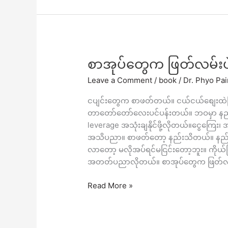
စာအုပ်
စာအုပ်တွေက ဖြတ်လမ်းပ
တွေ
Leave a Comment
/
book
/
Dr. Phyo Pa
က
ဖြတ်လမ်း
ငပျင်းတွေက စာဖတ်တယ်။ ငယ်ငယ်စျေးထဲက
ပဲ။
တာတော်တော်လေးပင်ပန်းတယ်။ ဘဝမှာ နည်း
leverage အသုံးချနိုင်ဖို့လိုတယ်။ငွေကြေး၊ 
အသိပညာ။ စာဖတ်တော့ နည်းသိတယ်။ နည်းသ
လာတော့ မလိုအပ်ရင်မငြင်းတော့ဘူး။ ကိုယ်ဖြစ
အတတ်ပညာလိုတယ်။ စာအုပ်တွေက ဖြတ်လမ်
Read More »