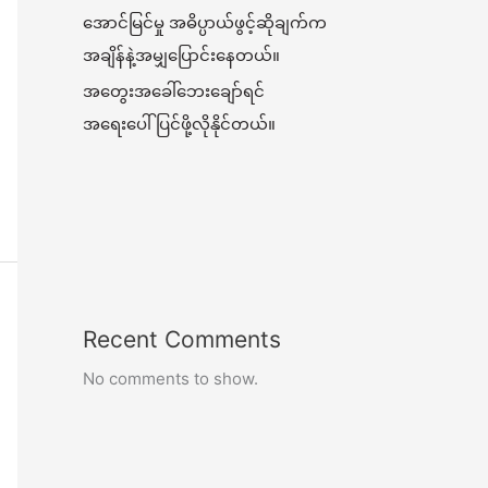
အောင်မြင်မှု အဓိပ္ပာယ်ဖွင့်ဆိုချက်က
အချိန်နဲ့အမျှပြောင်းနေတယ်။
အတွေးအခေါ်ဘေးချော်ရင်
အရေးပေါ်ပြင်ဖို့လိုနိုင်တယ်။
Recent Comments
No comments to show.