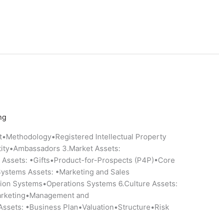
ng
nt•Methodology•Registered Intellectual Property
tity•Ambassadors 3.Market Assets:
 Assets: •Gifts•Product-for-Prospects (P4P)•Core
Systems Assets: •Marketing and Sales
on Systems•Operations Systems 6.Culture Assets:
Marketing•Management and
Assets: •Business Plan•Valuation•Structure•Risk