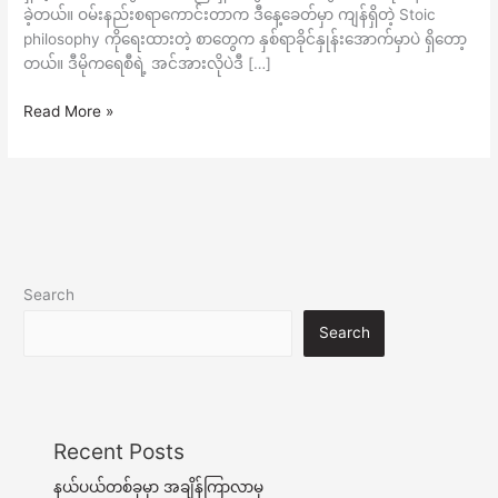
ဖြစ်
ခဲ့တယ်။ ဝမ်းနည်းစရာကောင်းတာက ဒီနေ့ခေတ်မှာ ကျန်ရှိတဲ့ Stoic
တယ်။
philosophy ကိုရေးထားတဲ့ စာတွေက နှစ်ရာခိုင်နှုန်းအောက်မှာပဲ ရှိတော့
တယ်။ ဒီမိုကရေစီရဲ့ အင်အားလိုပဲဒီ […]
Read More »
Search
Search
Recent Posts
နယ်ပယ်တစ်ခုမှာ အချိန်ကြာလာမှ