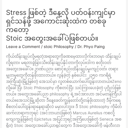
Stress ဖြစ်တဲ့ ဒီနေ့လို ပတ်ဝန်းကျင်မှာ
Stress
ဖြစ်
ရှင်သန်ဖို့ အကောင်းဆုံးထဲက တစ်ခု
တဲ့
ကတော့
ဒီ
နေ့
Stoic အတွေးအခေါ်ပဲဖြစ်တယ်။
လို
Leave a Comment
/
stoic Philosophy
/
Dr. Phyo Paing
ပတ်ဝန်းကျင်
မှာ
ကိုယ်ထိန်းချုပ်လို့မရတဲ့အရာတွေကိုခဏမေ့ထားလိုက်။ဘဝမှာ ထိန်းချုပ်
ရှင်သန်
လို့ရတာ၊ မရတာခွဲခြားသိ။ထိန်းချုပ်နိုင်တာကိုလုပ်။ဒါက စတိုးဝတ်
ဖို့
အတွေးအခေါ်ပဲ။ ဥာဏ်ပညာ၊ စောင့်စည်းထိန်းချုပ်မှု၊ကျင့်ဝတ်၊ တရား
အကောင်း
မျှတမှုတွေကိုတန်ဖိုးထားတယ်။ လွန်ခဲ့တဲ့ နှစ်ပေါင်း ၂၃၅၀ ကဂရိရဲ့
ဆုံး
အကြီးဆုံးမြို့ဖြစ်တဲ့ အေသင်မှာ လူတစ်ယောက်ပေါ်ထွန်းလာတယ်။Zeno
ထဲက
လို့ခေါ်ပြီး Stoic Philosophy ကိုစတင်ပြီး သင်ကြားပေးခဲ့တဲ့ ပုဂ္ဂိုလ်ဖြစ်
တစ်
တယ်။ အတွေးအခေါ်ပညာ philosophy ရဲ့အင်အားဟာ အင်မတန်ကြီးပါ
ခု
တယ်။အေသင်မြို့ဆိုတာ ဒီနေ့ခေတ်ကျွန်တော်တို့တန်ဖိုးထားတဲ့ ဒီမိုကရေ
ကတော့
စီစတင်ပေါ်ထွန်းရာနေရာဆိုလဲ မမှားပါဘူး။ ဒီ Stoic philosophy ကိုမိတ်
Stoic
ဆက်လာရာကဘုရင် (အင်ဘာယာ)ဖြစ်တဲ့ Marcus Aurelius ကစလို့
အတွေးအခေါ်
ကျေးကျွန်ဖြစ်တဲ့ Epictetus အပြင်ဘုရင့်အကြံပေးဖြစ်တဲ့ Seneca အစ
ပဲ
ရှိတဲ့ Stoic အတွေးအခေါ်ပညာရှင်တွေက ဒီအတွေးအခေါ်ကို ဖန်တီးလာ