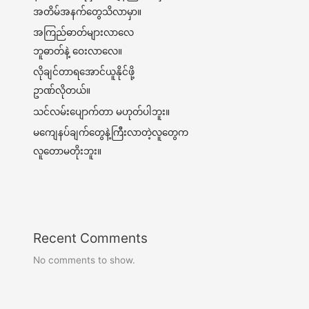
အတိမ်အနက်တွေသိလာမှာ။
အကြည်ဓာတ်များလာလေ
ဘူဓာတ်နဲ့ ဝေးလာလေ။
လိုချင်တာရအောင်ယူနိုင်ဖို့
ဥာဏ်လိုတယ်။
သင်လမ်းပျောက်တာ မဟုတ်ပါဘူး။
မကျေနပ်ချက်တွေနဲ့ကြီးလာတဲ့လူတွေက
လူတောမတိုးဘူး။
Recent Comments
No comments to show.