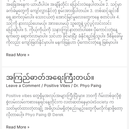
အခြေအနေက ယာယီပါပဲ။ အချိန်တိုင်း ပြောင်းလဲနေပါတယ်။ 2. သင့်မှာ
ပါ။
ခက်ခဲမှုတွေကို ကျော်လွှားနိုင်တဲ့ စွမ်းအားရှိပါတယ်။ 3. တစ်ဆင့်ချင်းစီ
ရှေ့ဆက်လှမ်းပါ။ သေးငယ်တဲ့ အောင်မြင်မှုလေးတွေကနေ စတင်ပါ။ 4.
သင့်ကို နားလည်ပေးမယ့်၊ အားပေးမယ့် သူတွေနဲ့ ပွင့်ပွင့်လင်းလင်း
ပြောဆိုပါ။ 5. ကိုယ့်ကိုယ်ကို သနားကြင်နာတတ်ပါစေ။ ပိုကောင်းတဲ့နေ့
ရက်တွေ ရောက်လာမှာပါ။ သင်ဟာ ခိုင်မာပြီး ခံနိုင်ရည်ရှိသူပါ။ ဒီစိန်ခေါ်မှု
ကိုလည်း ကျော်ဖြတ်နိုင်မှာပါ။ မနက်ဖြန်ဟာ ပိုကောင်းတဲ့နေ့ ဖြစ်မှာပါ။
Read More »
အကြည်ဓာတ်အရေးကြီးတယ်။
အကြည်ဓာတ်
အရေးကြီး
Leave a Comment
/
Positive Vibes
/
Dr. Phyo Paing
တယ်။
Positive vibes တွေရှိမှအလုပ်အများကြီးပြီးမှာ။ ဘဝကို ဂိမ်းတစ်ခုလိုစွဲ
စွဲလမ်းလမ်းကစားနေရင်နေ့တိုင်းက လတ်ဆတ်နေမှာပဲ။Society က
သတ်မှတ်ထားတဲ့တချို့ အဓိပ္ပာယ်မရှိတဲ့စည်းမျဉ်းတွေကိုမလိုက်နာဖို့တော့
လိုတာပေါ့။ Phyo Paing @ Derek
Read More »