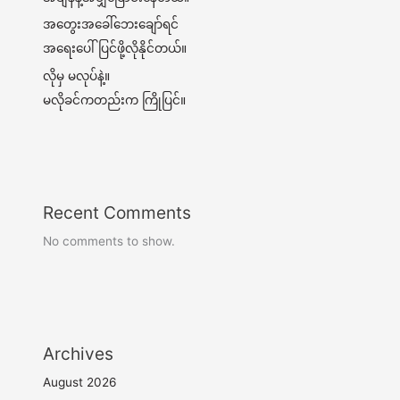
အတွေးအခေါ်ဘေးချော်ရင်
အရေးပေါ်ပြင်ဖို့လိုနိုင်တယ်။
လိုမှ မလုပ်နဲ့။
မလိုခင်ကတည်းက ကြိုပြင်။
Recent Comments
No comments to show.
Archives
August 2026