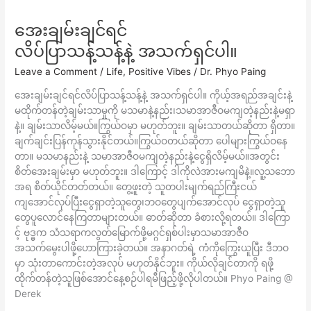
အေးချမ်းချင်ရင်
အေးချမ်း
ချင်
လိပ်ပြာသန့်သန့်နဲ့ အသက်ရှင်ပါ။
ရင်
Leave a Comment
/
Life
,
Positive Vibes
/
Dr. Phyo Paing
လိပ်ပြာ
သ
အေးချမ်းချင်ရင်လိပ်ပြာသန့်သန့်နဲ့ အသက်ရှင်ပါ။ ကိုယ့်အရည်အချင်းနဲ့
န့်
မထိုက်တန်တဲ့ချမ်းသာမှုကို မသမာနဲ့နည်း၊သမာအာဇီဝမကျတဲ့နည်းနဲ့မရှာ
သ
နဲ့။ ချမ်းသာလိမ့်မယ်။​ကြွယ်ဝမှာ မဟုတ်ဘူး။ ချမ်းသာတယ်ဆိုတာ ရှိတာ။
န့်
ချက်ချင်းပြန်ကုန်သွားနိုင်တယ်။ကြွယ်ဝတယ်ဆိုတာ ပေါများကြွယ်ဝနေ
နဲ့
တာ။​ မသမာနည်းနဲ့ သမာအာဇီဝမကျတဲ့နည်းနဲ့ငွေရှိလိမ့်မယ်။​အတွင်း
အသက်
စိတ်အေးချမ်းမှာ မဟုတ်ဘူး။​ ဒါကြောင့် ဒါကိုလဲ​အားမကျမိနဲ့။လူ့သဘော
ရှင်
အရ စိတ်ယိုင်တတ်တယ်။ တွေ့ဖူးတဲ့ သူတပါးမျက်ရည်ကြီးငယ်
ပါ။
ကျအောင်လုပ်ပြီးငွေရှာတဲ့သူတွေ၊ဘဝတွေပျက်အောင်လုပ် ငွေရှာတဲ့သူ
တွေပူလောင်နေကြတာများတယ်။​ ဓာတ်ဆိုတာ ခံစားလို့ရတယ်။ ဒါကြော
င့် ဗုဒ္ဓက သံသရာကလွတ်မြောက်ဖို့မဂ္ဂင်ရှစ်ပါးမှာသမာအာဇီဝ
အသက်မွေးပါဖို့ဟောကြားခဲ့တယ်။​ အနာဂတ်ရဲ့ ကံကိုကြွေးယူပြီး ဒီဘဝ
မှာ သုံးတာကောင်းတဲ့အလုပ် မဟုတ်နိုင်ဘူး။ ကိုယ်လိုချင်တာကို ရဖို့
ထိုက်တန်တဲ့သူဖြစ်အောင်နေ့စဉ်ပါရမီဖြည့်ဖို့လိုပါတယ်။​ Phyo Paing @
Derek