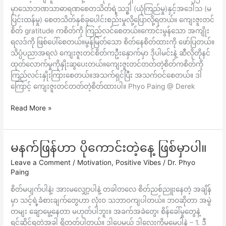
မှာသောဘဏသာဓာရဏစေတသိတ်ရဲ့သဒ္ဓါ (ယုံကြည်မှု)နှင့်အဒေါသ (မ
ပြင်းထန်မှု) စေတသိတ်နှစ်ခုပေါင်းစည်းမှုလို့ပြောလို့ရတယ်။ ကျေးဇူးတင်
စိတ် gratitude ကစိတ်ကို ကြည်လင်စေတယ်။ကောင်းမွန်သော အကျိုး
ရလဒ်ကို ဖြစ်ပေါ်စေတယ်။မွန်မြတ်သော စိတ်နေစိတ်ထားကို ဖော်ပြတယ်။
သိပ္ပံပညာအရလဲ ကျေးဇူးတင်စိတ်ကဦးနှောက်မှာ ဒိုပါမင်းနဲ့ ဆီလိုတိုနင်
ထုတ်လောက်မှုကိုနှိုးဆွပေးတယ်။ကျေးဇူးတင်တတ်တဲ့စိတ်ကစိတ်ကို
ကြည်လင်းနှိုးကြားစေတယ်။အသက်ရှင်ပြီး အသက်ဝင်စေတယ်။ ဒါ
ကြောင့် ကျေးဇူးတင်တတ်တဲ့စိတ်ထားပါ။ Phyo Paing @ Derek
Read More »
မနက်ဖြန်ဟာ ပိုကောင်းတဲ့နေ့ ဖြစ်မှာပါ။
မနက်ဖြန်
ဟာ
Leave a Comment
/
Motivation
,
Positive Vibes
/
Dr. Phyo
ပို
Paing
ကောင်း
စိတ်မပျက်ပါနဲ့၊ အားမလျှော့ပါနဲ့ တခါတလေ စိတ်ညစ်ညူးနေတဲ့ အချိန်
တဲ့
မှာ သင့်ရဲ့ခံစားချက်တွေဟာ လုံးဝ သဘာဝကျပါတယ်။ ဘဝဆိုတာ အမွဲ
နေ့
တမျး ချောမွေ့နေတာ မဟုတ်ပါဘူး။ အခက်အခဲတွေ၊ စိန်ခေါ်မှုတွေနဲ့
ဖြစ်
ရင်ဆိုင်ရတဲ့အခါ ရှိတတ်ပါတယ်။ ဒါပေမယ့် ဒါလေးကိုမမေ့ပါနဲ့ – 1. ဒီ
မှာ