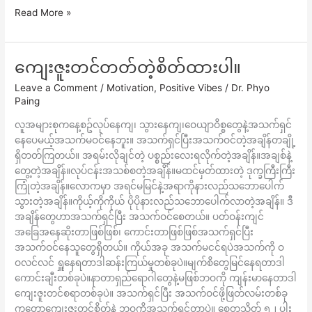
Read More »
ကျေးဇူးတင်တတ်တဲ့စိတ်ထားပါ။
ကျေးဇူးတင်
တတ်
Leave a Comment
/
Motivation
,
Positive Vibes
/
Dr. Phyo
တဲ့
Paing
စိတ်ထား
လူအများစုကနေ့စဥ်လုပ်နေကျ၊ သွားနေကျ၊ဝေယျာဝိစ္စတွေနဲ့အသက်ရှင်
ပါ။
နေပေမယ့်အသက်မဝင်နေဘူး။ အသက်ရှင်ပြီးအသက်ဝင်တဲ့အချိန်တချို့
ရှိတတ်ကြတယ်။ အရမ်းလိုချင်တဲ့ ပစ္စည်းလေးရလိုက်တဲ့အချိန်။အချစ်နဲ့
တွေ့တဲ့အချိန်။လုပ်ငန်းအသစ်စတဲ့အချိန်။မထင်မှတ်ထားတဲ့ ဒုက္ခကြီးကြီး
ကြုံတဲ့အချိန်။လောကမှာ အရင်မမြင်နဲ့အရာကိုနားလည်သဘောပေါက်
သွားတဲ့အချိန်။ကိုယ့်ကိုကိုယ် ပိုပိုနားလည်သဘောပေါက်လာတဲ့အချိန်။ ဒီ
အချိန်တွေဟာအသက်ရှင်ပြီး အသက်ဝင်စေတယ်။ ပတ်ဝန်းကျင်
အခြေအနေဆိုးတာဖြစ်ဖြစ်၊ ကောင်းတာဖြစ်ဖြစ်အသက်ရှင်ပြီး
အသက်ဝင်နေသူတွေရှိတယ်။ ကိုယ်အခု အသက်မငင်ရပဲအသက်ကို ဝ
ဝလင်လင် ရှူနေရတာဒါဆန်းကြယ်မှုတစ်ခုပဲ။မျက်စိတွေမြင်နေရတာဒါ
ကောင်းချီးတစ်ခုပဲ။နာတာရှည်ရောဂါတွေနဲ့မဖြစ်ဘဝကို ကျန်းမာနေတာဒါ
ကျေးဇူးတင်စရာတစ်ခုပဲ။ အသက်ရှင်ပြီး အသက်ဝင်ဖို့ဖြတ်လမ်းတစ်ခု
ကတော့ကျေးဇူးတင်စိတ်နဲ့ ဘဝကိုအသက်ရှင်တာပဲ။ စေတသိတ် ၅၂ ပါး