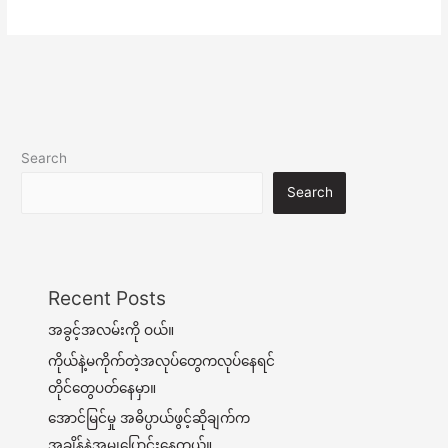
Search
Search
Recent Posts
အခွင့်အလမ်းကို ဝယ်။
ကိုယ်နဲ့မကိုက်တဲ့အလုပ်တွေကလုပ်နေရင်
တိုင်တွေပတ်နေမှာ။
အောင်မြင်မှု အဓိပ္ပာယ်ဖွင့်ဆိုချက်က
အချိန်နဲ့အမျှပြောင်းနေတယ်။