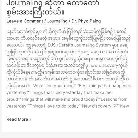
Journaling ဆိုတာ တော်တော်
Journaling
ဆို
စွမ်းအားကြီးတယ်။
တာ
Leave a Comment
/
Journaling
/
Dr. Phyo Paing
တော်တော်
စွမ်းအား
မနက်ရောက်တိုင်းမှာ ကိုယ့်ကိုကိုယ် ပြန်လည်သုံးသပ်တဲ့ဖြစ်စဥ်နဲ့ စတင်
ကြီး
တာဟာ ကိုယ်လုပ်နေတဲ့ အမှား၊ အမှန်တွေကိုသတိပြုမိပြီး လမ်းပြန်တည့်
တယ်။
ပေးတယ်။ ကျွန်တော့်ရဲ့ DJS (Derek’s Journaling System မှာ) မနေ့
ကဖြစ်သွားတဲ့အကြောင်း၊စဥ်းစားနေတဲ့အရာတွေ၊မနေ့က အကောင်းဆုံး
ဖြစ်ခဲ့တဲ့အရာ၊မနေ့ကလုပ်ခဲ့တဲ့ ဂုဏ်အယူဆုံးအရာ၊ မနေ့ကပေးလိုက်တဲ့
သင်ခန်းစာ၊ဒီနေ့လုပ်ချင်တဲ့အရာ၊အသစ်တွေ့ရှိမှု new discoveryကိုယ့်
ကိုကိုယ်ဒီနေ့မေးမည့်မေးခွန်းအသစ်ဘဝကိုအပြောင်းအလဲဖြစ်စေမည့်
သတင်းအချက်အလက်ဘဝအတွက် ဥပဒေသမသိစိတ်က ဘာလုပ်လိုက်
လို့ပြောနေလဲ။ “What’s on your mind?”“Best things that happened
yesterday”“Things that I did yesterday that make me
proud”“Things that will make me proud today?”“Lessons from
yesterday”“Things I love to do today”“New discovery 💡”“New
Read More »