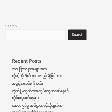
Search
Search
Recent Posts
ဘဝ ပြဿနာအများစုက
ကိုယ့်ကိုကိုယ် နားမလည်လို့ဖြစ်တာ။
အခွင့်အလမ်းကို ဝယ်။
ကိုယ်နဲ့မကိုက်တဲ့အလုပ်တွေကလုပ်နေရင်
တိုင်တွေပတ်နေမှာ။
အောင်မြင်မှု အဓိပ္ပာယ်ဖွင့်ဆိုချက်က