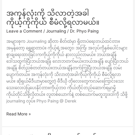
အကုန်လုံးကို သိလာတဲ့အခါ
အကုန်လုံး
ကို
ကိုယ့်ကိုကိုယ် စီမံလို့ရလာမယ်။
သိ
Leave a Comment
/
Journaling
/
Dr. Phyo Paing
လာ
တဲ့
အများစုက Journaling ဆိုတာ စိတ်ထဲမှာ ရှိတာပဲရေးတယ်ထင်တာ။
အခါ
အမှန်တော့ ရွှေရှာတာပဲ။ ကိုယ့်ရဲ့အတွေး၊ အကြံ၊ အလုပ်ကိုနှစ်ပေါင်းများ
ကို
စွာချရေးထားခြင်းကကိုယ့်ကိုကိုယ် နားလည်လာမယ်။ ဘယ်အချိန်
ယ့်
ဒေါသထွက်ပြီးဘယ်အချိန် လောဘတက်မယ်။ဘယ်အချိန် ပျော်ပြီး၊ဘယ်
ကို
အချိန် စိတ်ညစ်တတ်တယ်။ဘယ်အချိန်တက်ကြွပြီးဘယ်အချိန် လမ်း
ကိုယ်
ပျောက်တယ်။ အကုန်လုံးကို သိလာတဲ့အခါကိုယ့်ကိုကိုယ် စီမံလို့ရလာ
စီမံ
မယ်။ ဆိုရှယ်မီဒီယာမှာတွေ့တဲ့ ဗီဒီယို တိုလေးတွေကလမ်းကြောင်းသေး
လို့
သေးလေးပဲပြပေးနိုင်တာ။ကိုယ့်ဘဝ ကိုယ်တိုင်တည်ဆောက်ရမှာမို့
ရ
ကိုယ်တိုင်သိဖို့လိုတယ်။ လူတစ်ယောက်နဲ့ တစ်ယောက်မတူဘူး။ဒါကို သိဖို့
လာ
journaling လုပ်။ Phyo Paing @ Derek
မယ်။
Read More »