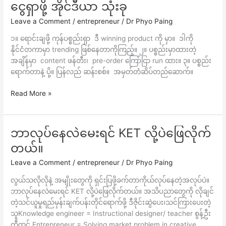
ငွေရှာဖို့ အိုင်ဒီယာ သုံးခု
ငွေ
ရှာ
Leave a Comment
/
entrepreneur
/
Dr Phyo Paing
ဖို့
အိုင်
၁။ ရောင်းချဖို့ ကုန်ပစ္စည်းရှာ ဒီ winning product ကို မှာ။ ဒါကို
ဒီ
နိုင်ငံတကာမှာ trending ဖြစ်နေတာကိုကြည့်။ ၂။ ပစ္စည်းမှာထားတဲ့
ယာ
အချိန်မှာ content ဖန်တီး၊ pre-order ကြော်ငြာ run ထား။ ၃။ ပစ္စည်း
သုံး
ရောက်တာနဲ့ ပို့။ ပြန်လည် ဆန်းစစ်။ အမှတ်တံဆိပ်တည်ဆောက်။
ခု
Read More »
ဘာလုပ်နေလဲမေးရင် KET လို့ပဲဖြေလိုက်
ဘာ
လုပ်
တယ်။
နေ
Leave a Comment
/
entrepreneur
/
Dr Phyo Paing
လဲ
မေး
လွယ်သလိုလိုနဲ့ အမျိုးတွေကို ရှင်းပြဖို့ခက်တာကိုယ်လုပ်နေတဲ့အလုပ်ပဲ။
ရင်
ဘာလုပ်နေလဲမေးရင် KET လို့ပဲဖြေလိုက်တယ်။ အသိပညာတွေကို လိုချင်
KET
တဲ့သင်ယူမှုရည်မှန်းချက်ပန်းတိုင်ရောက်ဖို့ ဒီဇိုင်းဆွဲပေး၊သင်ကြားပေးတဲ့
လို့
သူKnowledge engineer = Instructional designer/ teacher စွန့်ဦး
ပဲ
တီထွင် Entrepreneur = Solving market problem in creative