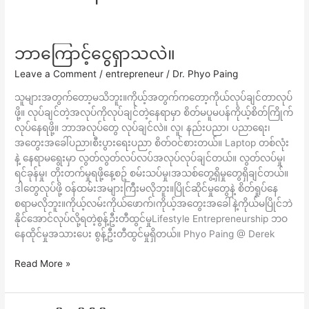
ဘာကြောင့်ငွေရှာသလဲ။
ဘာ
ကြော
Leave a Comment
/
entrepreneur
/
Dr. Phyo Paing
င့်
ငွေ
သူများအတွက်တော့မသိဘူး။ကိုယ့်အတွက်ကတော့ကိုယ်လုပ်ချင်တာလုပ်
ရှာ
ဖို့။ လုပ်ချင်တဲ့အလုပ်ကိုလုပ်ချင်တဲ့နေရာမှာ စိတ်မပူမပန်ကိုယ့်စိတ်ကြိုက်
သလဲ။
လုပ်နေရဖို့။ ဘာအလုပ်တွေ လုပ်ချင်လဲ။ လူ၊ နည်းပညာ၊ ပညာရေး၊
အတွေးအခေါ်ပညာ၊စီးပွားရေးပညာ စိတ်ဝင်စားတယ်။ Laptop တစ်လုံး
နဲ့ နေရာမရွေးမှာ လွတ်လွတ်လပ်လပ်အလုပ်လုပ်ချင်တယ်။ လွတ်လပ်မှု၊
ရင်ခုန်မှု၊ တိုးတက်မှုရဖို့နေ့စဥ် စမ်းသပ်မှု၊အသစ်တွေ့ရှိမှုတွေရှိချင်တယ်။
ဒါတွေလုပ်ဖို့ ဝန်ထမ်းအများကြီးမလိုဘူး။ပြိုင်ဆိုင်မှုတွေနဲ့ စိတ်ရှုပ်နေ
စရာမလိုဘူး။ကိုယ့်လမ်းကိုယ်ဖောက်၊ကိုယ့်အတွေးအခေါ်နဲ့ကိုယ်မပြိုင်ဘဲ
နိုင်အောင်လုပ်လို့ရတဲ့စွန့်ဦးတီထွင်မှုLifestyle Entrepreneurship ဘဝ
နေထိုင်မှုအသားပေး စွန့်ဦးတီထွင်မှုရှိတယ်။ Phyo Paing @ Derek
Read More »