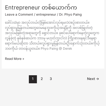
Entrepreneur တစ်ယောက်က
Entrepreneur
တစ်
Leave a Comment
/
entrepreneur
/
Dr. Phyo Paing
ယောက်
က
ခေါင်းထဲမှာ အလုပ်ဘယ်လိုဖြစ်အောင်လုပ်ရမလဲပဲစဉ်းစားတယ်။
လှုပ်ရှားမှုမြန်တယ်။တွေဝေမနေဘူး။ကိုယ့်အချိန်ကို အလစ်ဖြုတ်တဲ့
အလုပ်မဖြစ်တဲ့အရာတွေကို ရှောင်တယ်။ ခုစင်ပေါ်ရောက်နေတဲ့လူတွေက
လွန်ခဲ့တဲ့ နှစ်နှစ်ဆယ်က ဘားမှ မဟုတ်ဘူးငါလဲ ကြိုးစားနေရင်ဒီနေရာ
ရောက်မယ်ဆိုတာ သိတယ်။လှုပ်ရှားမှုမြန်တယ်။ဦးနှောက်သုံးတယ်။ကိုယ့်
ဘဝကိုယ် တာဝန်ယူတယ်။ Phyo Paing @ Derek
Read More »
1
2
3
Next
→