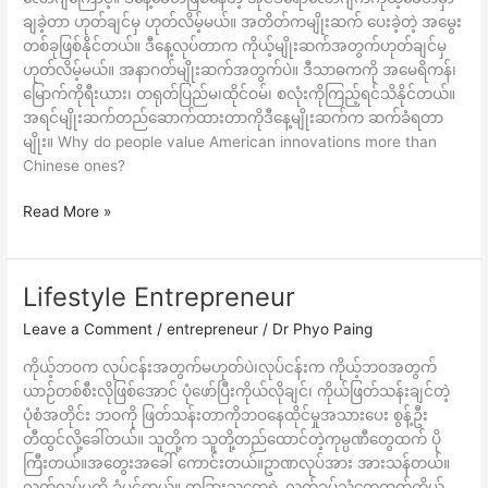
ချခဲ့တာ ဟုတ်ချင်မှ ဟုတ်လိမ့်မယ်။ အတိတ်ကမျိုးဆက် ပေးခဲ့တဲ့ အမွေး
တစ်ခုဖြစ်နိုင်တယ်။ ဒီနေ့လုပ်တာက ကိုယ့်မျိုးဆက်အတွက်ဟုတ်ချင်မှ
ဟုတ်လိမ့်မယ်။ အနာဂတ်မျိုးဆက်အတွက်ပဲ။ ဒီသာဓကကို အမေရိကန်၊
မြောက်ကိုရီးယား၊ တရုတ်ပြည်မ၊ထိုင်ဝမ်၊ စလုံးကိုကြည့်ရင်သိနိုင်တယ်။
အရင်မျိုးဆက်တည်ဆောက်ထားတာကိုဒီနေ့မျိုးဆက်က ဆက်ခံရတာ
မျိုး။ Why do people value American innovations more than
Chinese ones?
Read More »
Lifestyle Entrepreneur
Lifestyle
Entrepreneur
Leave a Comment
/
entrepreneur
/
Dr Phyo Paing
ကိုယ့်ဘဝက လုပ်ငန်းအတွက်မဟုတ်ပဲ၊လုပ်ငန်းက ကိုယ့်ဘဝအတွက်
ယာဉ်တစ်စီးလိုဖြစ်အောင် ပုံဖော်ပြီးကိုယ်လိုချင်၊ ကိုယ်ဖြတ်သန်းချင်တဲ့
ပုံစံအတိုင်း ဘဝကို ဖြတ်သန်းတာကိုဘဝနေထိုင်မှုအသား​ပေး စွန့်ဦး
တီထွင်လို့ခေါ်တယ်။ သူတို့က သူတို့တည်ထောင်တဲ့ကုမ္ပဏီတွေထက် ပို
ကြီးတယ်။အတွေးအခေါ် ကောင်းတယ်။ဥာဏလုပ်အား အားသန်တယ်။
လွတ်လပ်မှုကို ခုံမင်တယ်။ တခြားသူတွေရဲ့ လက်ခုပ်သံတွေထက်ကိုယ့်