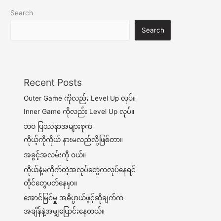
Search
Search
Recent Posts
Outer Game ကိုလည်း Level Up လုပ်။
Inner Game ကိုလည်း Level Up လုပ်။
ဘဝ ပြဿနာအများစုက
ကိုယ့်ကိုကိုယ် နားမလည်လို့ဖြစ်တာ။
အခွင့်အလမ်းကို ဝယ်။
ကိုယ်နဲ့မကိုက်တဲ့အလုပ်တွေကလုပ်နေရင်
တိုင်တွေပတ်နေမှာ။
အောင်မြင်မှု အဓိပ္ပာယ်ဖွင့်ဆိုချက်က
အချိန်နဲ့အမျှပြောင်းနေတယ်။