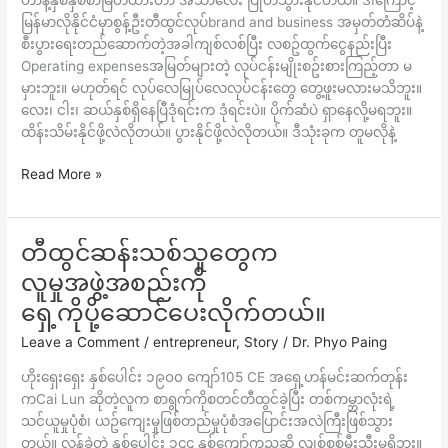
မြန်မာလိုနိုင်ငံမှာစွန့်ဦးတီထွင်လုပ်brand and business အမှတ်တံဆိပ်နဲ့
စီးပွားရေးတည်ဆောက်တဲ့အခါကျစ်လစ်ပြီး လစဥ်ထွက်ငွေနည်းပြီး
Operating expensesအမြတ်များတဲ့ လုပ်ငန်းမျိုးစဥ်းစားကြည့်တာ မ
မှားဘူး။ မဟုတ်ရင် လုပ်လေမြုပ်လေလုပ်ငန်းတွေ တွေ့ဖူးမလားမသိဘူး။
လေး၊ ငါး၊ ဆယ်နှစ်ရှိနေပြီဒုံရင်းက ဒုံရင်းပဲ။ ပိုက်ဆံပဲ ရှာနေလို့မရဘူး။
ထိန်းသိမ်းနိုင်ဖို့လဲလိုတယ်။ ပွားနိုင်ဖို့လဲလိုတယ်။ ဒီသုံးခုက တူမလိုနဲ့
Read More »
တီထွင်ဆန်းသစ်သူတွေက
တီထွင်
ဆန်း
လူမှုအဖွဲ့အစည်းကို
သစ်
ရှေ့ကိုပို့ဆောင်ပေးလိုက်တယ်။
သူ
တွေ
Leave a Comment
/
entrepreneur
,
Story
/
Dr. Phyo Paing
က
ဟိုးရှေးရှေး နှစ်ပေါင်း ၁၉၀၀ ကျော်105 CE အရှေ့ဟန်မင်းဆက်တုန်း
လူမှု
ကCai Lun ဆိုတဲ့လူက စာရွက်ကိုစတင်တီထွင်ခဲ့ပြီး တစ်ကမ္ဘာလုံးရဲ့
အဖွဲ့
သင်ယူမှုပုံစံ၊ ယဥ်ကျေးမှုဖြစ်တည်မှုပုံစံအပြောင်းအလဲကြီးဖြစ်သွား
အစည်း
တယ်။ လွန်ခဲ့တဲ့ နှစ်ပေါင်း ၁၄၄ နှစ်ကျော်ကညဆို လျစ်စစ်မီးသီးမရှိဘူး။
ကို