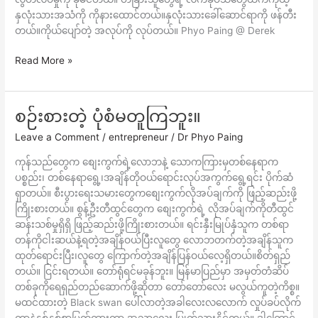
နှလုံးသားအသံကို ကိုနား​ထောင်တယ်။နှလုံးသားခေါ်ဆောင်ရာကို ဖန်တီး
တယ်။ကိုယ်ပျော်တဲ့ အလုပ်ကို လုပ်တယ်။ Phyo Paing @ Derek
Read More »
စဉ်းစားတဲ့ ပုံစံမတူကြဘူး။
စဉ်းစား
တဲ့
Leave a Comment
/
entrepreneur
/
Dr Phyo Paing
ပုံစံ
မ
ကုန်သည်တွေက စျေးကွက်ရဲ့လောဘနဲ့ သောကကြားမှတစ်နေရာက
တူ
ပစ္စည်း၊ တစ်နေရာရွေ့၊အချိန်တိုဝယ်ရောင်းလုပ်အကွက်ရွေ့ရင်း ပိုက်ဆံ
ကြ
ရှာတယ်။ စီးပွားရေးသမားတွေကစျေးကွက်လိုအပ်ချက်ကို ဖြည့်ဆည်းဖို့
ဘူး။
ကြိုးစားတယ်။ စွန့်ဦးတီထွင်တွေက စျေးကွက်ရဲ့ လိုအပ်ချက်ကိုတီထွင်
ဆန်းသစ်မှုရှိရှိ ဖြည့်ဆည်းဖို့ကြိုးစားတယ်။ ရင်းနှီးမြုပ်နှံသူက တစ်ရာ
တန်ကိုငါးဆယ်နဲ့ရတဲ့အချိန်ဝယ်ပြီးလူတွေ လောဘတက်တဲ့အချိန်သူက
ထုတ်ရောင်းပြီး၊လူတွေ ကြောက်တဲ့အချိန်ပြန်ဝယ်လေ့ရှိတယ်။စိတ်ရှည်
တယ်။ ငြင်းရတယ်။ တော်ရုံရင်မခုန်ဘူး။ မြန်မာပြည်မှာ အမှတ်တံဆိပ်
တစ်ခုကိုရေရှည်တည်ဆောက်ဖို့ဆိုတာ တော်တော်လေး မလွယ်ကူတဲ့ကိစ္စ။
မထင်ထားတဲ့ Black swan ပေါ်လာတဲ့အခါလေးလလောက် လှုပ်ခပ်လိုက်
တာနဲ့နှစ်နှစ်စာမြတ်ထားတာ အသာလေး ပြုတ်သွားနိုင်တယ်။ ဒါကြောင့်