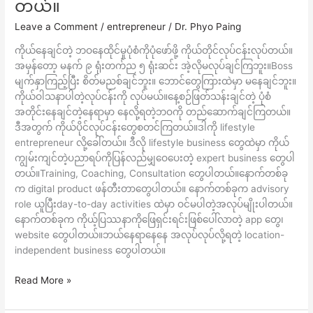
တယ်။
က
ကို
Leave a Comment
/
entrepreneur
/
Dr. Phyo Paing
ယ့်
ကိုယ်နေချင်တဲ့ ဘဝနေထိုင်မှုပုံစံကိုပုံဖော်ဖို့ ကိုယ်တိုင်လုပ်ငန်းလုပ်တယ်။
ကို
အမှန်တော့ မနက် ၉ ရုံးတက်ည ၅ ရုံးဆင်း အဲ့လိုမလုပ်ချင်ကြဘူး။Boss
ကိုယ်
မျက်နှာကြည့်ပြီး စိတ်မညစ်ချင်ဘူး။ ဘောင်တွေကြားထဲမှာ မနေချင်ဘူး။
Lifestyle
ကိုယ်ဝါသနာပါတဲ့လုပ်ငန်းကို လုပ်မယ်။နေ့စဉ်ဖြတ်သန်းချင်တဲ့ ပုံစံ
entrepreneur
အတိုင်းနေချင်တဲ့နေရာမှာ နေလို့ရတဲ့ဘဝကို တည်ဆောက်ချင်ကြတယ်။
လို
ဒီအတွက် ကိုယ်ပိုင်လုပ်ငန်းတွေစတင်ကြတယ်။ဒါကို lifestyle
စဉ်းစား
entrepreneur လို့ခေါ်တယ်။ ဒီလို lifestyle business တွေထဲမှာ ကိုယ်
တယ်။
ကျွမ်းကျင်တဲ့ပညာရပ်ကိုပြန်လည်မျှဝေပေးတဲ့ expert business တွေပါ
တယ်။Training, Coaching, Consultation တွေပါတယ်။နောက်တစ်ခု
က digital product ဖန်တီးတာတွေပါတယ်။ နောက်တစ်ခုက advisory
role ယူပြီးday-to-day activities ထဲမှာ ဝင်မပါတဲ့အလုပ်မျိုးပါတယ်။
နောက်တစ်ခုက ကိုယ့်ပြဿနာကိုဖြေရှင်းရင်းဖြစ်ပေါ်လာတဲ့ app တွေ၊
website တွေပါတယ်။ဘယ်နေရာနေနေ အလုပ်လုပ်လို့ရတဲ့ location-
independent business တွေပါတယ်။
Read More »