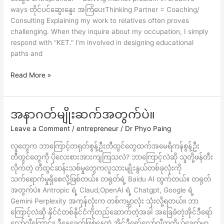
ဖြေ
ways တိုင်ပင်ဆွေးနွေး အကြံပေးThinking Partner = Coaching/
လိုက်
Consulting Explaining my work to relatives often proves
တယ်။
challenging. When they inquire about my occupation, I simply
respond with “KET.” I’m involved in designing educational
paths and
Read More »
အနာဂတ်မျိုးဆက်အတွက်ပဲ။
အနာဂတ်
မျိုးဆက်
Leave a Comment
/
entrepreneur
/
Dr Phyo Paing
အတွက်
ပဲ။
လူတွေက ဘာကြောင့်တရုတ်စွန့်ဦးတီထွင်တွေထက်အမေရိကန်စွန့်ဦး
တီထွင်တွေကို ပိုလေးစားအားကျကြသလဲ? ဘာကြောင့်လဲဆို သူတို့ဖန်တီး
လိုက်တဲ့ တီထွင်ဆန်းသစ်မှုတွေကလူသားမျိုးနွယ်တစ်ခုလုံးကို
သက်ရောက်မှုရှိစေလို့ဖြစ်တယ်။ တရုတ်ရဲ့ Baidu AI ထွက်တယ်။ တရုတ်
အတွက်ပဲ။ Antropic ရဲ့ Claud,OpenAI ရဲ့ Chatgpt, Google ရဲ့
Gemini Perplexity အကုန်လုံးက တစ်ကမ္ဘာလုံး သုံးလို့ရတယ်။ ဘာ
ကြောင့်လဲဆို နိုင်ငံတစ်နိုင်ငံကိုတည်ဆောက်တဲ့အခါ အခြေခံတဲ့အိုင်ဒီရော်
လော်ဂျီကြောင့်။ ဒီနေ့ခေတ်ဖြစ်နေတဲ့ အိုင်ဒီရော်လော်ဂျီကကိုယ့်ခေတ်မှာ