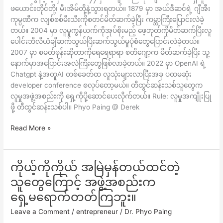
ဖယောင်းတိုင်တို့၊ မီးအိမ်တို့နဲ့သွားရတယ်။ 1879 မှာ အယ်ဒီဆင်ရဲ့ ဂျီအီး
ရှေ့
ကုမ္ပဏီက လျစ်စစ်မီးသီးကိုစတင်မိတ်ဆက်ခဲ့ပြီး ကမ္ဘာကြီးပြောင်းလဲခဲ့
ကို
တယ်။ 2004 မှာ လူမှုကွန်ယက်ကိုအုပ်စိုးမည့် ဖေ့ဘုတ်ကိုမိတ်ဆက်ပြီးလူ
ပို့ဆောင်
ပေါင်းဘီလီယံချီဆက်သွယ်ပြီးဆက်သွယ်မှုပုံစံတွေပြောင်းလဲခဲ့တယ်။
ပေးလိုက်
2007 မှာ စမတ်ဖုန်းဆိုတာကိုရေရေရာရာ စတိဂျော့က မိတ်ဆက်ခဲ့ပြီး သူ့
တယ်။
နောက်မှာအပြောင်းအလဲကြီးတွေဖြစ်လာခဲ့တယ်။ 2022 မှာ OpenAI ရဲ့
Chatgpt နဲ့အတူAI တစ်ခေတ်ထ လူသုံးများလာပြီးအခု ပထမဆုံး
developer conference စလုပ်တော့မယ်။ တီထွင်ဆန်းသစ်သူတွေက
လူမှုအဖွဲ့အစည်းကို ရှေ့ကိုပို့ဆောင်ပေးလိုက်တယ်။ Rule: လူမှုအကျိုးပြု
ဖို့ တီထွင်ဆန်းသစ်ပါ။ Phyo Paing @ Derek
Read More »
ကိုယ့်ကိုကိုယ် အမြဲမှန်တယ်ထင်တဲ့
ကို
ယ့်
သူတွေကြောင့် အဖွဲ့အစည်းက
ကို
ရှေ့မရောက်တတ်ကြဘူး။
ကိုယ်
အ
Leave a Comment
/
entrepreneur
/
Dr. Phyo Paing
မြဲ