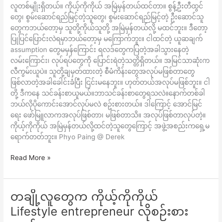
လူတစ်မျိုးရှိတယ်။ ကိုယ့်ကိုကိုယ် အမြဲမှန်တယ်ထင်တာ။ စွန့်ဦးတီထွင်
မှန်
တွေ၊ စွမ်းဆောင်ရည်မြင့်တဲ့သူတွေ၊ စွမ်းဆောင်ရည်မြင့်တဲ့ ဦးဆောင်သူ
တယ်
တွေကဘယ်တော့မှ သူတို့ကိုယ်သူတို့ အမြဲမှန်တယ်လို့ မထင်ဘူး။ ဒီတော့
ထင်
ပြုပြင်ပြောင်းလဲရမှာဘယ်တော့မှ မကြောက်ဘူး။ ငါထင်တဲ့ ယူဆချက်
တဲ့
assumption တွေမမှန်ကြောင်း ရလဒ်တွေကပြတဲ့အခါသွားနေတဲ့
သူ
လမ်းကြောင်း၊ လုပ်ရပ်တွေကို ပြောင်းရဲတဲ့သတ္တိရှိတယ်။ အမြင်သာဆုံးက
တွေ
လီကွမ်းယူပဲ။ သူတို့ချမှတ်ထားတဲ့ စီမံကိန်းတွေအလုပ်မဖြစ်တာတွေ
ကြော
ဖြစ်လာတဲ့အခါခေါင်းခံပြီး ငြင်းမနေဘူး။ ဟုတ်တယ်အလုပ်မဖြစ်ဘူး။ ငါ
င့်
တို့ ဒီကနေ သင်ခန်းစာယူမယ်။ဘာသင်ခန်းစာတွေရသလဲ။နောက်တစ်ခါ
အဖွဲ့
ဘယ်လိုပိုကောင်းအောင်လုပ်မလဲ စဥ်းစားတယ်။ ဒါကြောင့် အောင်မြင်
အစည်း
ရေး ဖော်မြူလာကအလုပ်ဖြစ်တာ၊ မဖြစ်တာသိ။ အလုပ်ဖြစ်တာလုပ်တဲ့။
က
ကိုယ့်ကိုကိုယ် အမြဲမှန်တယ်လို့ထင်တဲ့သူတွေကြောင့် အဖွဲ့အစည်းကရှေ့မ
ရှေ့
ရောက်တတ်ဘူး။ Phyo Paing @ Derek
မ
ရောက်
Read More »
တတ်
ကြ
ဘူး။
တချို့လူတွေက ကိုယ့်ကိုကိုယ်
တချို့
လူ
Lifestyle entrepreneur လိုစဉ်းစား
တွေ