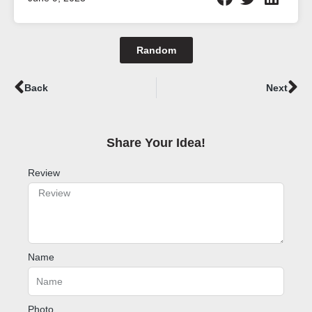
Random
Prev
Ne
Back
Next
Share Your Idea!​
Review
Name
Photo