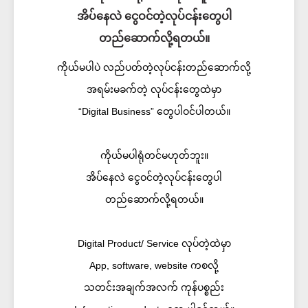
အိပ်နေလဲ ငွေဝင်တဲ့လုပ်ငန်းတွေပါ
တည်ဆောက်လို့ရတယ်။
ကိုယ်မပါပဲ လည်ပတ်တဲ့လုပ်ငန်းတည်ဆောက်လို့
အရမ်းမခက်တဲ့ လုပ်ငန်းတွေထဲမှာ
“Digital Business” တွေပါဝင်ပါတယ်။
ကိုယ်မပါရုံတင်မဟုတ်ဘူး။
အိပ်နေလဲ ငွေဝင်တဲ့လုပ်ငန်းတွေပါ
တည်ဆောက်လို့ရတယ်။
Digital Product/ Service လုပ်တဲ့ထဲမှာ
App, software, website ကစလို့
သတင်းအချက်အလက် ကုန်ပစ္စည်း