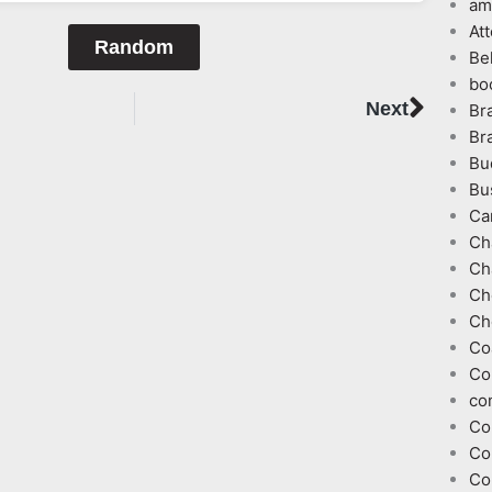
am
At
Random
Be
bo
Next
Next
Br
Br
Bu
Bu
Ca
Ch
Ch
Ch
Ch
Co
Co
co
Co
Co
Co