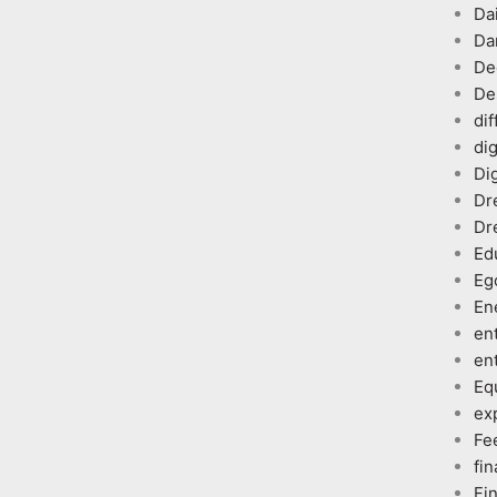
Dai
Da
De
De
dif
dig
Dig
Dr
Dr
Ed
Eg
En
en
en
Eq
ex
Fe
fin
Fi