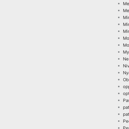
Me
Me
Mi
Mi
Mi
Mo
Mo
My
Ne
Ni
Ny
Ob
op
opt
Pa
pa
pa
Pe
Pe