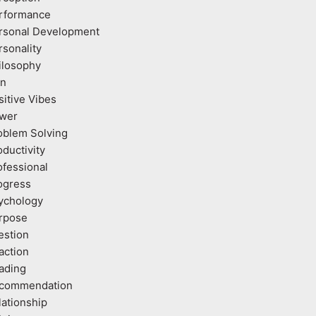
rformance
rsonal Development
rsonality
ilosophy
an
sitive Vibes
wer
oblem Solving
oductivity
ofessional
ogress
ychology
rpose
estion
action
ading
commendation
lationship