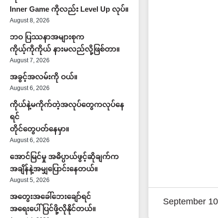
Inner Game ကိုလည်း Level Up လုပ်။
August 8, 2026
ဘဝ ပြဿနာအများစုက
ကိုယ့်ကိုကိုယ် နားမလည်လို့ဖြစ်တာ။
August 7, 2026
အခွင့်အလမ်းကို ဝယ်။
August 6, 2026
ကိုယ်နဲ့မကိုက်တဲ့အလုပ်တွေကလုပ်နေ
ရင်
တိုင်တွေပတ်နေမှာ။
August 6, 2026
အောင်မြင်မှု အဓိပ္ပာယ်ဖွင့်ဆိုချက်က
အချိန်နဲ့အမျှပြောင်းနေတယ်။
August 5, 2026
အတွေးအခေါ်ဘေးချော်ရင်
September 10
အရေးပေါ်ပြင်ဖို့လိုနိုင်တယ်။