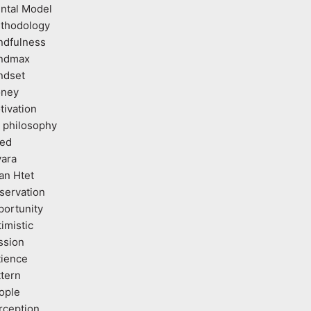
ntal Model
thodology
ndfulness
ndmax
ndset
ney
tivation
 philosophy
ed
vara
an Htet
servation
portunity
imistic
ssion
tience
ttern
ople
rception