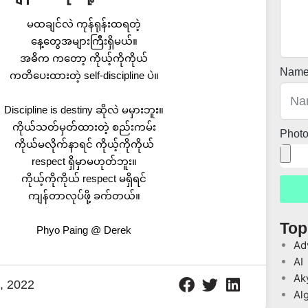
မထချင်လဲ ကုန်ရုန်းထရတဲ့
နေ့တွေအများကြီးရှိမယ်။
အဓိက ကတော့ ကိုယ့်ကိုကိုယ်
Nam
ကတိပေးထားတဲ့ self-discipline ပဲ။
Discipline is destiny ဆိုလဲ မမှားဘူး။
ကိုယ်သတ်မှတ်ထားတဲ့ စည်းကမ်း
Phot
ကိုယ်မလိုက်နာရင် ကိုယ့်ကိုကိုယ်
respect ရှိမှာမဟုတ်ဘူး။
ကိုယ့်ကိုကိုယ် respect မရှိရင်
ကျန်တာလုပ်ဖို့ ခက်တယ်။
Top
Phyo Paing @ Derek
Ad
AI
Ak
, 2022
Al