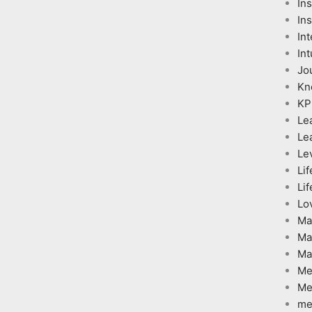
In
Ins
Int
Int
Jo
Kn
KP
Le
Le
Le
Lif
Lif
Lo
Ma
Ma
Ma
Me
Me
me