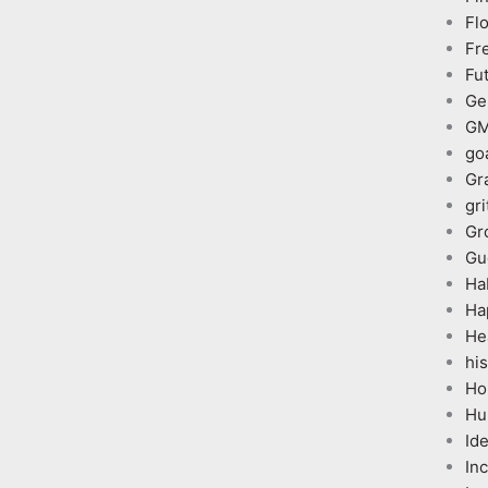
Fl
Fr
Fu
Ge
G
go
Gr
gri
Gr
Gu
Ha
Ha
He
his
Ho
Hu
Id
In