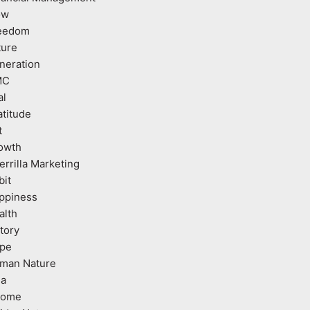
ow
eedom
ture
neration
MC
al
atitude
t
owth
errilla Marketing
bit
ppiness
alth
tory
pe
man Nature
ea
come