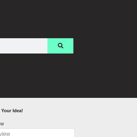
Your Idea!​
ew