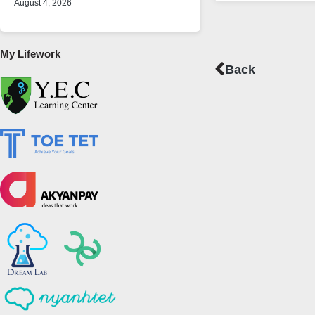
August 4, 2026
My Lifework
Prev
Back