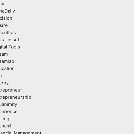
ly
naDaily
cision
sire
ficulties
ital asset
ital Tools
eam
eamlab
ucation
o
ergy
trepreneur
trepreneurship
uanimity
perience
eling
ancial
nancial Management