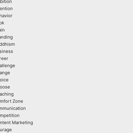
bition
tention
havior
ok
ain
anding
ddhism
siness
reer
allenge
ange
oice
oose
aching
mfort Zone
mmunication
mpetition
ntent Marketing
urage