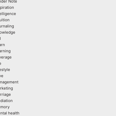
sider Note
piration
elligence
uition
urnaling
owledge
I
arn
arning
verage
e
estyle
ve
nagement
rketing
rriage
diation
mory
ntal health