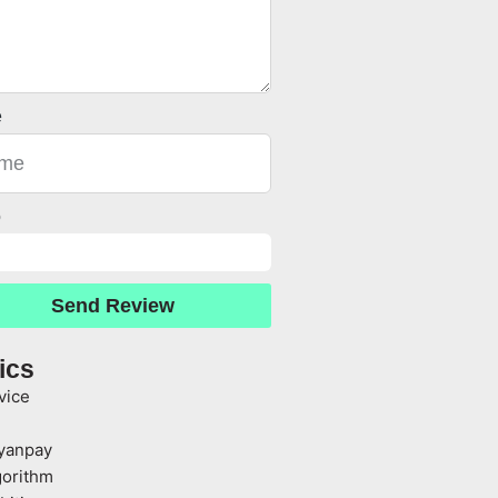
e
o
Send Review
ics
vice
yanpay
gorithm