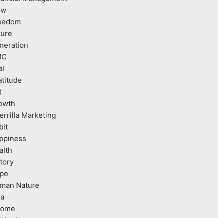
ow
eedom
ture
neration
MC
al
atitude
t
owth
errilla Marketing
bit
ppiness
alth
tory
pe
man Nature
ea
come