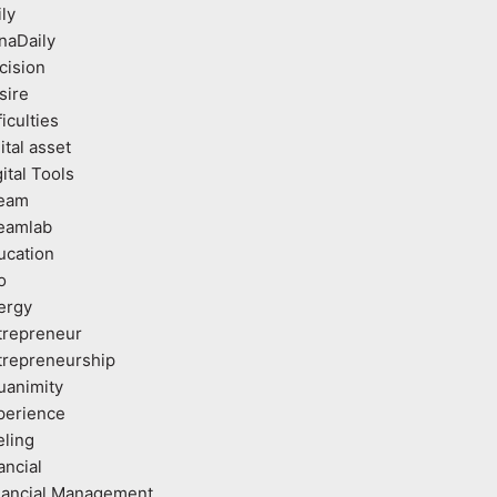
ly
naDaily
cision
sire
ficulties
ital asset
ital Tools
eam
eamlab
ucation
o
ergy
trepreneur
trepreneurship
uanimity
perience
eling
ancial
nancial Management