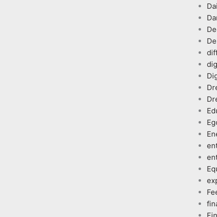
Dai
Da
De
De
dif
dig
Dig
Dr
Dr
Ed
Eg
En
en
en
Eq
ex
Fe
fin
Fi