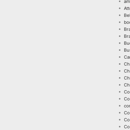
am
At
Be
bo
Br
Br
Bu
Bu
Ca
Ch
Ch
Ch
Ch
Co
Co
co
Co
Co
Co