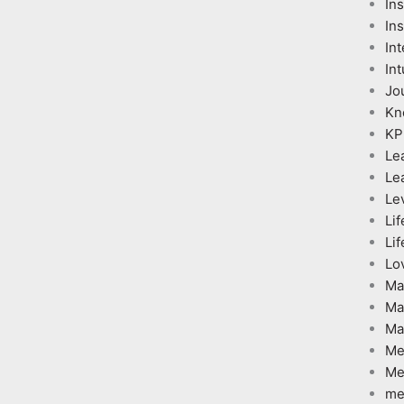
In
Ins
Int
Int
Jo
Kn
KP
Le
Le
Le
Lif
Lif
Lo
Ma
Ma
Ma
Me
Me
me