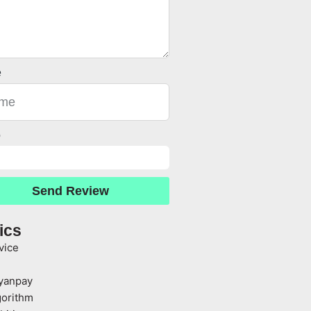
e
o
Send Review
ics
vice
yanpay
gorithm