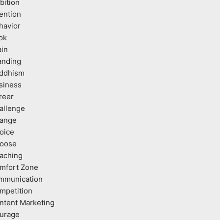
bition
tention
havior
ok
ain
anding
ddhism
siness
reer
allenge
ange
oice
oose
aching
mfort Zone
mmunication
mpetition
ntent Marketing
urage