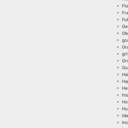
Fl
Fr
Fu
Ge
G
go
Gr
gri
Gr
Gu
Ha
Ha
He
his
Ho
Hu
Id
In