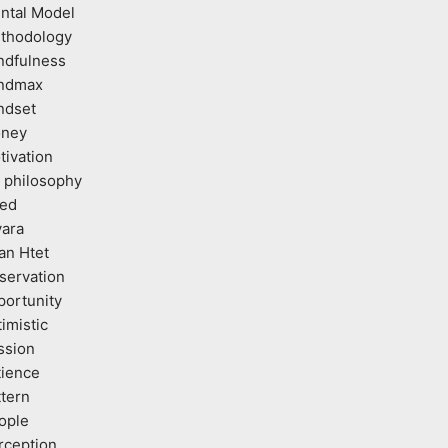
ntal Model
thodology
ndfulness
ndmax
ndset
ney
tivation
 philosophy
ed
vara
an Htet
servation
portunity
imistic
ssion
tience
ttern
ople
rception