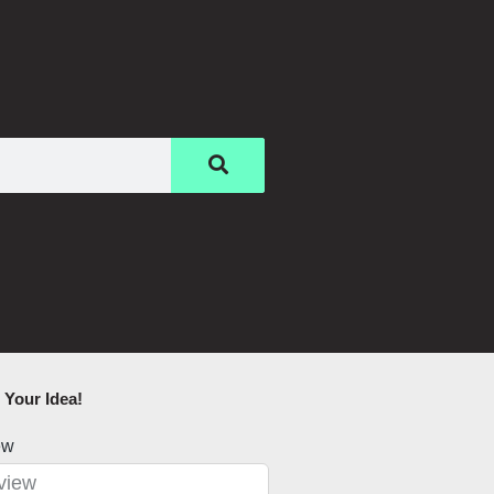
Your Idea!​
ew