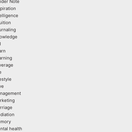
sider Note
piration
elligence
uition
urnaling
owledge
I
arn
arning
verage
e
estyle
ve
nagement
rketing
rriage
diation
mory
ntal health