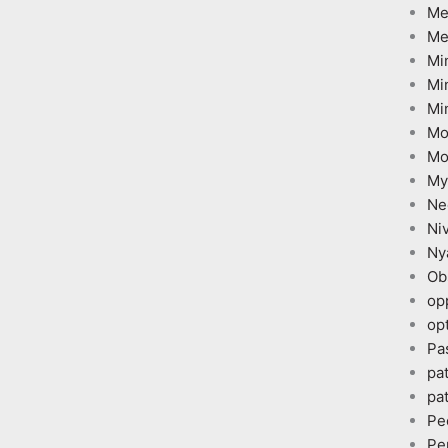
Me
Me
Mi
Mi
Mi
Mo
Mo
My
Ne
Ni
Ny
Ob
op
opt
Pa
pa
pa
Pe
Pe