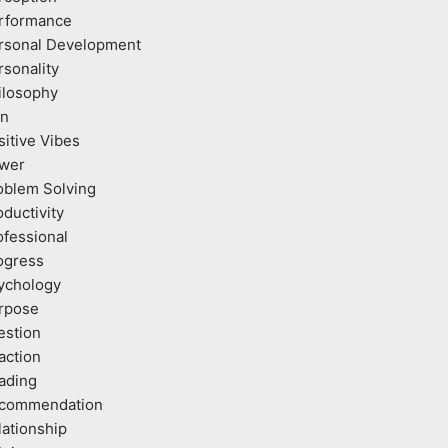
rformance
rsonal Development
rsonality
ilosophy
an
sitive Vibes
wer
oblem Solving
oductivity
ofessional
ogress
ychology
rpose
estion
action
ading
commendation
lationship