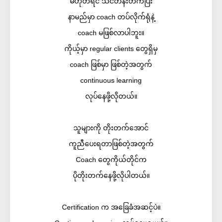
မဟုတ်ရင် သင်တန်းတက်ပြီး
နာမည်မှာ coach တပ်လိုက်ရုံနဲ့
coach မဖြစ်လာပါဘူး။
ကိုယ့်မှာ regular clients တွေရှိမှ
coach ဖြစ်မှာ ဖြစ်တဲ့အတွက်
continuous learning
လုပ်နေဖို့လိုတယ်။
သူများကို တိုးတက်အောင်
ကူညီပေးရတာဖြစ်တဲ့အတွက်
Coach တွေကိုယ်တိုင်က
ပိုတိုးတက်နေဖို့လိုပါတယ်။
Certification က အခြေခံအဆင့်ပဲ။