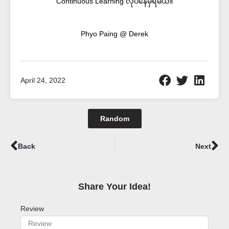
Continuous Learning လုပ်နေမှရမယ်။
Phyo Paing @ Derek
April 24, 2022
Random
Prev
Ne
Back
Next
Share Your Idea!​
Review