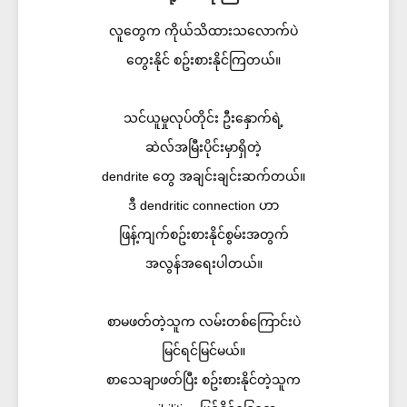
လူတွေက ကိုယ်သိထားသလောက်ပဲ
တွေးနိုင် စဥ်းစားနိုင်ကြတယ်။
သင်ယူမှုလုပ်တိုင်း ဦးနှောက်ရဲ့
ဆဲလ်အမြီးပိုင်းမှာရှိတဲ့
dendrite တွေ အချင်းချင်းဆက်တယ်။
ဒီ dendritic connection ဟာ
ဖြန့်ကျက်စဥ်းစားနိုင်စွမ်းအတွက်
အလွန်အရေးပါတယ်။
စာမဖတ်တဲ့သူက လမ်းတစ်ကြောင်းပဲ
မြင်ရင်မြင်မယ်။
စာသေချာဖတ်ပြီး စဥ်းစားနိုင်တဲ့သူက