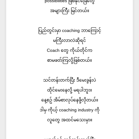
possibilities ဖြစ်နိုင်ခြေတွေ
အများကြီး မြင်တယ်။
ပြည်တွင်းမှာ coaching ဘာကြောင့်
မကြီးလာလဲဆိုရင်
Coach တွေ ကိုယ်တိုင်က
စာမဖတ်ကြလို့ဖြစ်တယ်။
သင်တန်းတက်ပြီး ဒီမေးခွန်းပဲ
ထိုင်မေးနေလို့ မရပါဘူး။
နေ့စဥ် အိမ်စာလုပ်နေဖို့လိုတယ်။
ဒါမှ ကိုယ့် coaching industry ကို
လူတွေ အထင်မသေးမှာ။