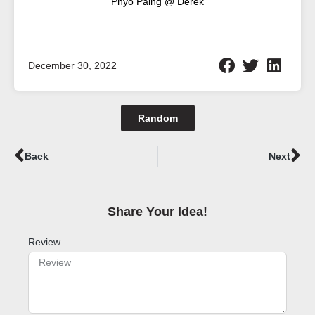
Phyo Paing @ Derek
December 30, 2022
Random
Prev
Ne
Back
Next
Share Your Idea!​
Review