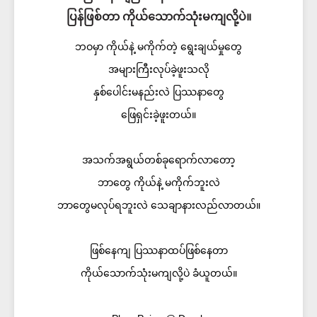
ပြန်ဖြစ်တာ ကိုယ်သောက်သုံးမကျလို့ပဲ။
ဘဝမှာ ကိုယ်နဲ့ မကိုက်တဲ့ ရွေးချယ်မှုတွေ
အများကြီးလုပ်ခဲ့ဖူးသလို
နှစ်ပေါင်းမနည်းလဲ ပြဿနာတွေ
ဖြေရှင်းခဲ့ဖူးတယ်။
အသက်အရွယ်တစ်ခုရောက်လာတော့
ဘာတွေ ကိုယ်နဲ့ မကိုက်ဘူးလဲ
ဘာတွေမလုပ်ရဘူးလဲ သေချာနားလည်လာတယ်။
ဖြစ်နေကျ ပြဿနာထပ်ဖြစ်နေတာ
ကိုယ်သောက်သုံးမကျလို့ပဲ ခံယူတယ်။