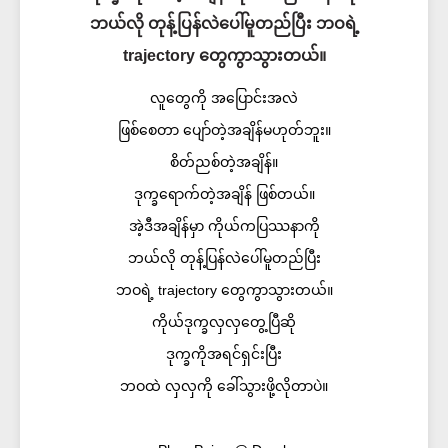
ဘယ်လို တုန့်ပြန်လဲပေါ်မူတည်ပြီး ဘဝရဲ့
trajectory တွေကွာသွားတယ်။
လူတွေကို အပြောင်းအလဲ
ဖြစ်စေတာ ပျော်တဲ့အချိန်မဟုတ်ဘူး။
စိတ်ညစ်တဲ့အချိန်။
ဒုက္ခရောက်တဲ့အချိန် ဖြစ်တယ်။
အဲ့ဒီအချိန်မှာ ကိုယ်ကပြဿနာကို
ဘယ်လို တုန့်ပြန်လဲပေါ်မူတည်ပြီး
ဘဝရဲ့ trajectory တွေကွာသွားတယ်။
ကိုယ်ဒုက္ခလှလှတွေ့ပြီဆို
ဒုက္ခကိုအရင်ရှင်းပြီး
ဘဝထဲ လှလှကို ခေါ်သွားဖို့လိုတာပဲ။