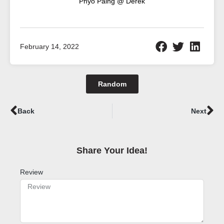
Phyo Paing @ Derek
February 14, 2022
Random
Prev
Ne
Back
Next
Share Your Idea!​
Review