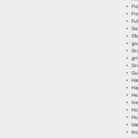
Fl
Fr
Fu
Ge
G
go
Gr
gri
Gr
Gu
Ha
Ha
He
his
Ho
Hu
Id
In