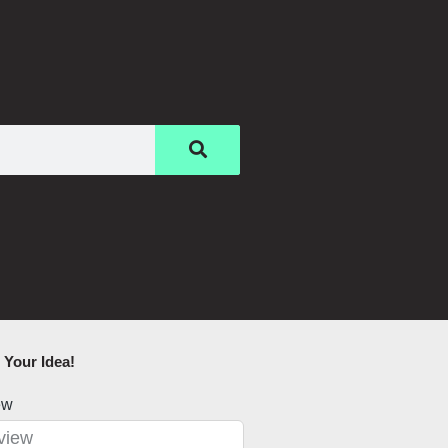
Your Idea!​
ew