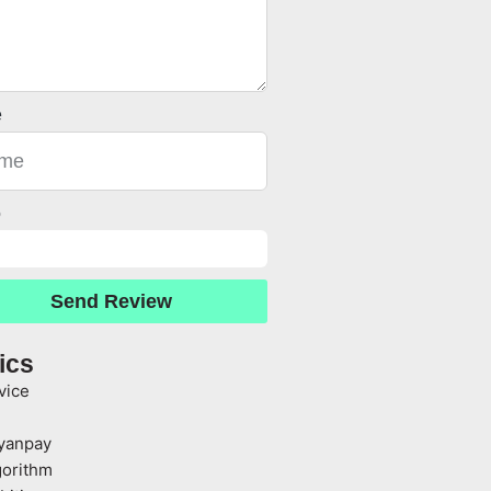
e
o
Send Review
ics
vice
yanpay
gorithm