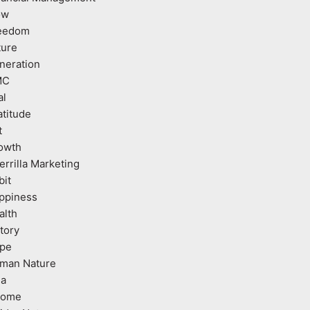
ow
eedom
ture
neration
MC
al
atitude
t
owth
errilla Marketing
bit
ppiness
alth
tory
pe
man Nature
ea
come