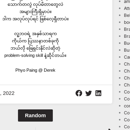
am
သောက်တလွဲ လုပ်မိတာတွေလဲ
At
အများကြီးရှိမှာပဲ။
Be
ဒါက အလုပ်လုပ်ရင် ဖြစ်လေ့ရှိိတာပဲ။
bo
Br
လူ့ဘဝရဲ့ အနှစ်သာရက
Br
ကိုယ်က ပြဿနာတစ်ခုကို
Bu
ဘယ်လို ဖြေရှင်းနိုင်လဲဆိုတဲ့
Bu
problem-solving skill နဲ့ဆိုင်တယ်။
Ca
Ch
Phyo Paing @ Derek
Ch
Ch
Ch
Co
, 2022
Co
co
Co
Random
Co
Co