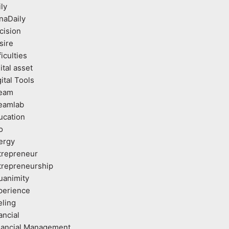
ly
naDaily
cision
sire
ficulties
ital asset
ital Tools
eam
eamlab
ucation
o
ergy
trepreneur
trepreneurship
uanimity
perience
eling
ancial
nancial Management