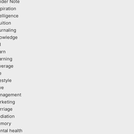
sider Note
piration
elligence
uition
urnaling
owledge
I
arn
arning
verage
e
estyle
ve
nagement
rketing
rriage
diation
mory
ntal health