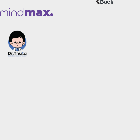
Prev
Back