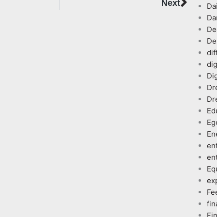
Next
Next
Dai
Da
De
De
dif
dig
Dig
Dr
Dr
Ed
Eg
En
en
en
Eq
ex
Fe
fin
Fi