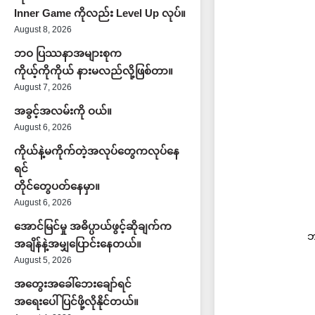
Inner Game ကိုလည်း Level Up လုပ်။
August 8, 2026
ဘဝ ပြဿနာအများစုက
ကိုယ့်ကိုကိုယ် နားမလည်လို့ဖြစ်တာ။
August 7, 2026
အခွင့်အလမ်းကို ဝယ်။
August 6, 2026
ကိုယ်နဲ့မကိုက်တဲ့အလုပ်တွေကလုပ်နေ
ရင်
တိုင်တွေပတ်နေမှာ။
August 6, 2026
အောင်မြင်မှု အဓိပ္ပာယ်ဖွင့်ဆိုချက်က
ဘ
အချိန်နဲ့အမျှပြောင်းနေတယ်။
August 5, 2026
အတွေးအခေါ်ဘေးချော်ရင်
အရေးပေါ်ပြင်ဖို့လိုနိုင်တယ်။