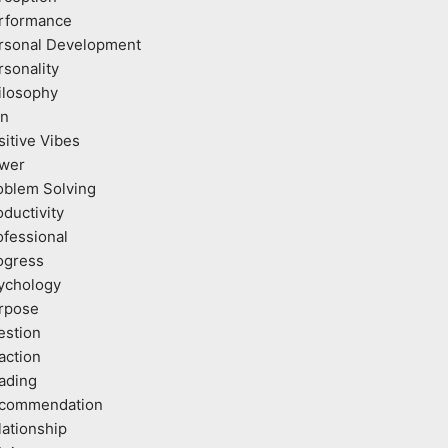
rformance
rsonal Development
rsonality
ilosophy
an
sitive Vibes
wer
oblem Solving
oductivity
ofessional
ogress
ychology
rpose
estion
action
ading
commendation
lationship