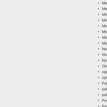
Me
Me
Mi
Mi
Mi
Mo
Mo
My
Ne
Ni
Ny
Ob
op
opt
Pa
pa
pa
Pe
Pe