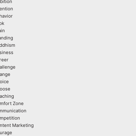
bition
tention
havior
ok
ain
anding
ddhism
siness
reer
allenge
ange
oice
oose
aching
mfort Zone
mmunication
mpetition
ntent Marketing
urage