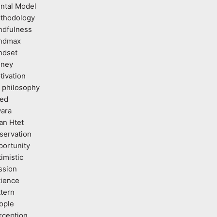
ntal Model
thodology
ndfulness
ndmax
ndset
ney
tivation
 philosophy
ed
vara
an Htet
servation
portunity
imistic
ssion
tience
ttern
ople
rception