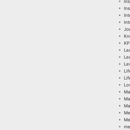
In
Ins
Int
Int
Jo
Kn
KP
Le
Le
Le
Lif
Lif
Lo
Ma
Ma
Ma
Me
Me
me