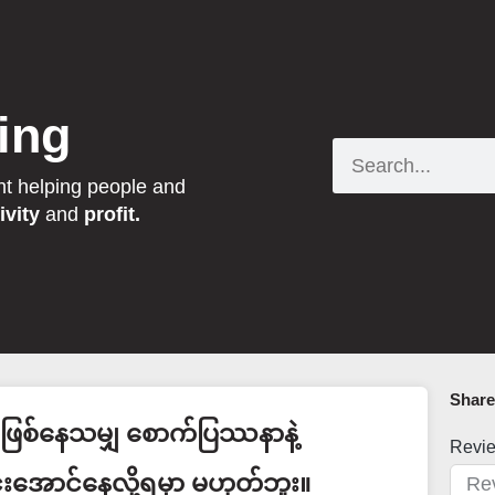
ing
Search
nt helping people and
ivity
and
profit.
Share 
ဖြစ်နေသမျှ စောက်ပြဿနာနဲ့
Revi
းအောင်နေလို့ရမှာ မဟုတ်ဘူး။